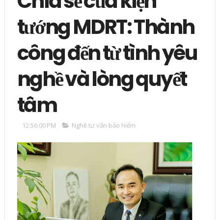
Chia sẻ của kiện
tướng MDRT: Thành
công đến từ tình yêu
nghề và lòng quyết
tâm
12:56:00 PM
Nghề tư vấn bảo hiểm