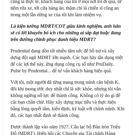
cũng là thực tế, khách hàng của tôi ở mọi nơi tôi đi qua, từ
tiệm rửa xe, tới cửa hàng ăn, thậm chí là chiến sĩ công an
trong một lần dừng xe của tôi khi làm nhiệm vụ.
Là kiện tướng MDRT/COT giàu kinh nghiệm, anh hẳn
sẽ có lời khuyên bổ ích cho những ai sắp đạt hoặc đang
trên đường chinh phục danh hiệu MDRT?
Prudential đang dồn rất nhiều tâm sức để hỗ trợ và xây
dựng đội ngũ MDRT lớn mạnh. Các bạn hãy tận dụng triệt
để các lợi thế này, ứng dụng công cụ số như PruDaily,
Pulse by Prudential... để tư vấn khách hàng hiệu quả.
Với tôi, một người đã từng mang trong mình căn bệnh K,
đôi khi mong ước duy nhất chỉ là sức khỏe, nhưng tôi vẫn
không ngừng nỗ lực để thành công. Không có lý do gì để
các bạn chần chừ. Hãy xây dựng mục tiêu và thực hiện
bằng lòng quyết tâm, kiên định, kỷ luật với chính mình. Khi
đó, các bạn nhất định sẽ thành công.
Được thành lập vào năm 1927, Câu lạc bộ Bàn tròn Triệu
Đô (MDRT), Hiệp hội các Chuyên gia Tài chính Hàng