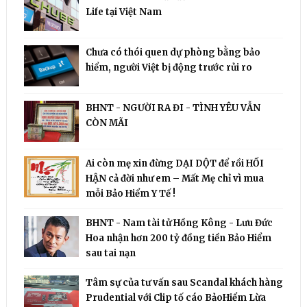
Life tại Việt Nam
Chưa có thói quen dự phòng bằng bảo
hiểm, người Việt bị động trước rủi ro
BHNT - NGƯỜI RA ĐI - TÌNH YÊU VẪN
CÒN MÃI
Ai còn mẹ xin đừng DẠI DỘT để rồi HỐI
HẬN cả đời như em – Mất Mẹ chỉ vì mua
mỗi Bảo Hiểm Y Tế !
BHNT - Nam tài tử Hồng Kông - Lưu Đức
Hoa nhận hơn 200 tỷ đồng tiền Bảo Hiểm
sau tai nạn
Tâm sự của tư vấn sau Scandal khách hàng
Prudential với Clip tố cáo BảoHiểm Lừa