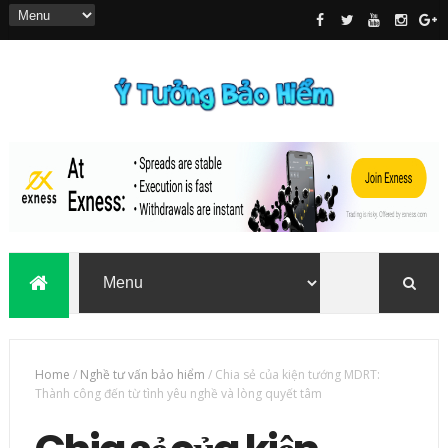
Home
/
Nghề tư vấn bảo hiểm
/
Chia sẻ của kiện tướng MDRT:
Thành công đến từ tình yêu nghề và lòng quyết tâm