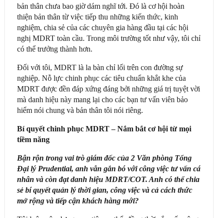
bản thân chưa bao giờ dám nghĩ tới. Đó là cơ hội hoàn
thiện bản thân từ việc tiếp thu những kiến thức, kinh
nghiệm, chia sẻ của các chuyên gia hàng đầu tại các hội
nghị MDRT toàn cầu. Trong môi trường tốt như vậy, tôi chỉ
có thể trưởng thành hơn.
Đối với tôi, MDRT là la bàn chỉ lối trên con đường sự
nghiệp. Nỗ lực chinh phục các tiêu chuẩn khắt khe của
MDRT được đền đáp xứng đáng bởi những giá trị tuyệt vời
mà danh hiệu này mang lại cho các bạn tư vấn viên bảo
hiểm nói chung và bản thân tôi nói riêng.
Bí quyết chinh phục MDRT – Nắm bắt cơ hội từ mọi
tiềm năng
Bận rộn trong vai trò giám đốc của 2 Văn phòng Tổng
Đại lý Prudential, anh vẫn gắn bó với công việc tư vấn cá
nhân và còn đạt danh hiệu MDRT/COT. Anh có thể chia
sẻ bí quyết quản lý thời gian, công việc và cả cách thức
mở rộng và tiếp cận khách hàng mới?