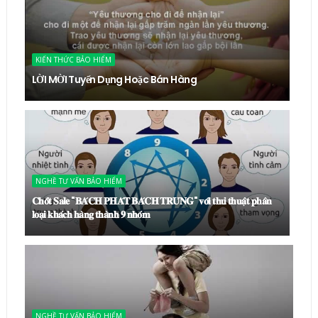
KIẾN THỨC BẢO HIỂM
LỜI MỜI Tuyển Dụng Hoặc Bán Hàng
NGHỀ TƯ VẤN BẢO HIỂM
𝐂𝐡𝐨̂́𝐭 𝐒𝐚𝐥𝐞 "𝐁𝐀́𝐂𝐇 𝐏𝐇𝐀́𝐓 𝐁𝐀́𝐂𝐇 𝐓𝐑𝐔́𝐍𝐆" 𝐯𝐨̛́𝐢 𝐭𝐡𝐮̉ 𝐭𝐡𝐮𝐚̣̂𝐭 𝐩𝐡𝐚̂𝐧
𝐥𝐨𝐚̣𝐢 𝐤𝐡𝐚́𝐜𝐡 𝐡𝐚̀𝐧𝐠 𝐭𝐡𝐚̀𝐧𝐡 𝟗 𝐧𝐡𝐨́𝐦
NGHỀ TƯ VẤN BẢO HIỂM