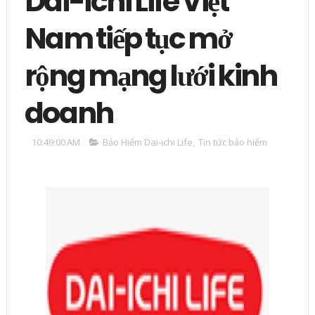
Dai-ichi Life Việt
Nam tiếp tục mở
rộng mạng lưới kinh
doanh
10:49:00 AM
Bảo Hiểm Dai-ichi Life
,
Tin tức bảo hiểm