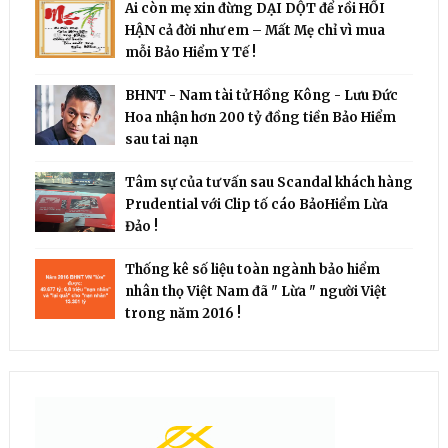
Ai còn mẹ xin đừng DẠI DỘT để rồi HỐI
HẬN cả đời như em – Mất Mẹ chỉ vì mua
mỗi Bảo Hiểm Y Tế !
BHNT - Nam tài tử Hồng Kông - Lưu Đức
Hoa nhận hơn 200 tỷ đồng tiền Bảo Hiểm
sau tai nạn
Tâm sự của tư vấn sau Scandal khách hàng
Prudential với Clip tố cáo BảoHiểm Lừa
Đảo !
Thống kê số liệu toàn ngành bảo hiểm
nhân thọ Việt Nam đã " Lừa " người Việt
trong năm 2016 !