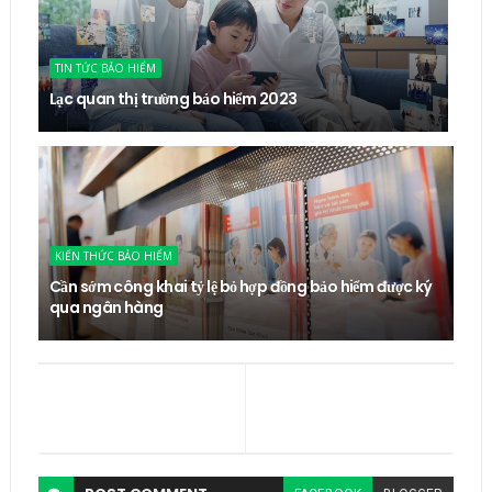
TIN TỨC BẢO HIỂM
Lạc quan thị trường bảo hiểm 2023
KIẾN THỨC BẢO HIỂM
Cần sớm công khai tỷ lệ bỏ hợp đồng bảo hiểm được ký
qua ngân hàng