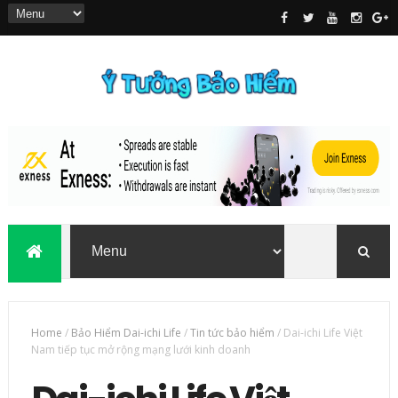
Home
/
Bảo Hiểm Dai-ichi Life
/
Tin tức bảo hiểm
/
Dai-ichi Life Việt
Nam tiếp tục mở rộng mạng lưới kinh doanh