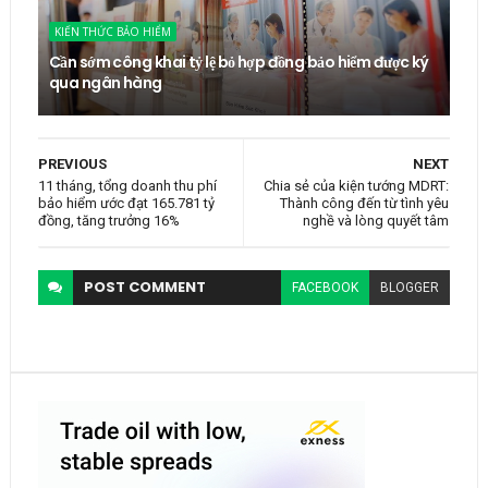
KIẾN THỨC BẢO HIỂM
Cần sớm công khai tỷ lệ bỏ hợp đồng bảo hiểm được ký
qua ngân hàng
PREVIOUS
NEXT
11 tháng, tổng doanh thu phí
Chia sẻ của kiện tướng MDRT:
bảo hiểm ước đạt 165.781 tỷ
Thành công đến từ tình yêu
đồng, tăng trưởng 16%
nghề và lòng quyết tâm
POST
COMMENT
FACEBOOK
BLOGGER