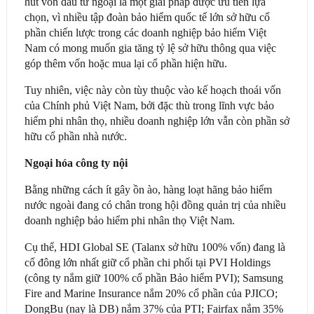
hút vốn đầu tư ngoại là một giải pháp được ưu tiên lựa
chọn, vì nhiều tập đoàn bảo hiểm quốc tế lớn sở hữu cổ
phần chiến lược trong các doanh nghiệp bảo hiểm Việt
Nam có mong muốn gia tăng tỷ lệ sở hữu thông qua việc
góp thêm vốn hoặc mua lại cổ phần hiện hữu.
Tuy nhiên, việc này còn tùy thuộc vào kế hoạch thoái vốn
của Chính phủ Việt Nam, bởi đặc thù trong lĩnh vực bảo
hiểm phi nhân thọ, nhiều doanh nghiệp lớn vẫn còn phần sở
hữu cổ phần nhà nước.
Ngoại hóa công ty nội
Bằng những cách ít gây ồn ào, hàng loạt hãng bảo hiểm
nước ngoài đang có chân trong hội đồng quản trị của nhiều
doanh nghiệp bảo hiểm phi nhân thọ Việt Nam.
Cụ thể, HDI Global SE (Talanx sở hữu 100% vốn) đang là
cổ đông lớn nhất giữ cổ phần chi phối tại PVI Holdings
(công ty nắm giữ 100% cổ phần Bảo hiểm PVI); Samsung
Fire and Marine Insurance nắm 20% cổ phần của PJICO;
DongBu (nay là DB) nắm 37% của PTI; Fairfax nắm 35%