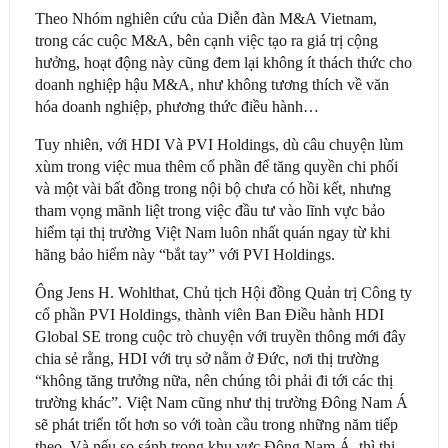
Theo Nhóm nghiên cứu của Diễn đàn M&A Vietnam,
trong các cuộc M&A, bên cạnh việc tạo ra giá trị cộng
hưởng, hoạt động này cũng đem lại không ít thách thức cho
doanh nghiệp hậu M&A, như không tương thích về văn
hóa doanh nghiệp, phương thức điều hành…
Tuy nhiên, với HDI Và PVI Holdings, dù câu chuyện lùm
xùm trong việc mua thêm cổ phần để tăng quyền chi phối
và một vài bất đồng trong nội bộ chưa có hồi kết, nhưng
tham vọng mãnh liệt trong việc đầu tư vào lĩnh vực bảo
hiểm tại thị trường Việt Nam luôn nhất quán ngay từ khi
hãng bảo hiểm này “bắt tay” với PVI Holdings.
Ông Jens H. Wohlthat, Chủ tịch Hội đồng Quản trị Công ty
cổ phần PVI Holdings, thành viên Ban Điều hành HDI
Global SE trong cuộc trò chuyện với truyền thông mới đây
chia sẻ rằng, HDI với trụ sở nằm ở Đức, nơi thị trường
“không tăng trưởng nữa, nên chúng tôi phải đi tới các thị
trường khác”. Việt Nam cũng như thị trường Đông Nam Á
sẽ phát triển tốt hơn so với toàn cầu trong những năm tiếp
theo. Và nếu so sánh trong khu vực Đông Nam Á, thì thị