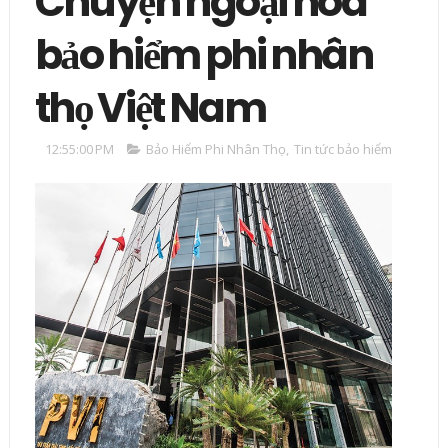
Chuyện ngoại hóa
bảo hiểm phi nhân
thọ Việt Nam
12:55:00 PM
Bảo Hiểm Phi Nhân Thọ
,
Tin tức bảo hiểm