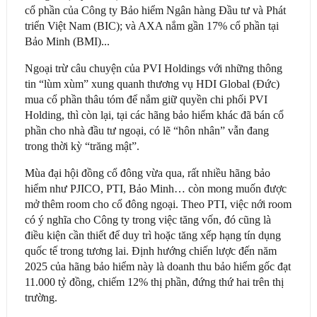
cổ phần của Công ty Bảo hiểm Ngân hàng Đầu tư và Phát
triển Việt Nam (BIC); và AXA nắm gần 17% cổ phần tại
Bảo Minh (BMI)...
Ngoại trừ câu chuyện của PVI Holdings với những thông
tin “lùm xùm” xung quanh thương vụ HDI Global (Đức)
mua cổ phần thâu tóm để nắm giữ quyền chi phối PVI
Holding, thì còn lại, tại các hãng bảo hiểm khác đã bán cổ
phần cho nhà đầu tư ngoại, có lẽ “hôn nhân” vẫn đang
trong thời kỳ “trăng mật”.
Mùa đại hội đồng cổ đông vừa qua, rất nhiều hãng bảo
hiểm như PJICO, PTI, Bảo Minh… còn mong muốn được
mở thêm room cho cổ đông ngoại. Theo PTI, việc nới room
có ý nghĩa cho Công ty trong việc tăng vốn, đó cũng là
điều kiện cần thiết để duy trì hoặc tăng xếp hạng tín dụng
quốc tế trong tương lai. Định hướng chiến lược đến năm
2025 của hãng bảo hiểm này là doanh thu bảo hiểm gốc đạt
11.000 tỷ đồng, chiếm 12% thị phần, đứng thứ hai trên thị
trường.