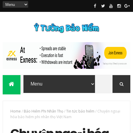
Home
/
Bảo Hiểm Phi Nhân Thọ
/
Tin tức bảo hiểm
/
Chuyện ngoại
hóa bảo hiểm phi nhân thọ Việt Nam