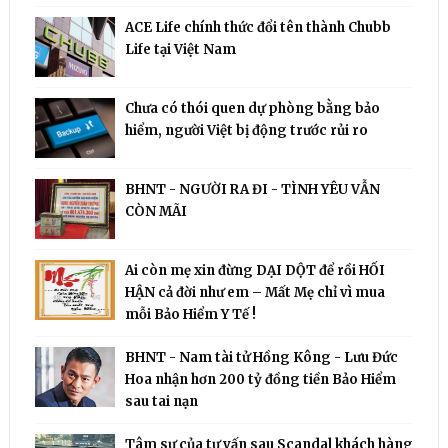
ACE Life chính thức đổi tên thành Chubb
Life tại Việt Nam
Chưa có thói quen dự phòng bằng bảo
hiểm, người Việt bị động trước rủi ro
BHNT - NGƯỜI RA ĐI - TÌNH YÊU VẪN
CÒN MÃI
Ai còn mẹ xin đừng DẠI DỘT để rồi HỐI
HẬN cả đời như em – Mất Mẹ chỉ vì mua
mỗi Bảo Hiểm Y Tế !
BHNT - Nam tài tử Hồng Kông - Lưu Đức
Hoa nhận hơn 200 tỷ đồng tiền Bảo Hiểm
sau tai nạn
Tâm sự của tư vấn sau Scandal khách hàng