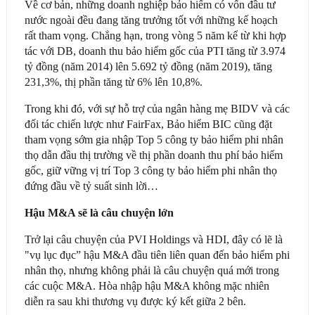
Về cơ bản, những doanh nghiệp bảo hiểm có vốn đầu tư
nước ngoài đều đang tăng trưởng tốt với những kế hoạch
rất tham vọng. Chẳng hạn, trong vòng 5 năm kể từ khi hợp
tác với DB, doanh thu bảo hiểm gốc của PTI tăng từ 3.974
tỷ đồng (năm 2014) lên 5.692 tỷ đồng (năm 2019), tăng
231,3%, thị phần tăng từ 6% lên 10,8%.
Trong khi đó, với sự hỗ trợ của ngân hàng mẹ BIDV và các
đối tác chiến lược như FairFax, Bảo hiểm BIC cũng đặt
tham vọng sớm gia nhập Top 5 công ty bảo hiểm phi nhân
thọ dẫn đầu thị trường về thị phần doanh thu phí bảo hiểm
gốc, giữ vững vị trí Top 3 công ty bảo hiểm phi nhân thọ
đứng đầu về tỷ suất sinh lời…
Hậu M&A sẽ là câu chuyện lớn
Trở lại câu chuyện của PVI Holdings và HDI, đây có lẽ là
"vụ lục đục” hậu M&A đầu tiên liên quan đến bảo hiểm phi
nhân thọ, nhưng không phải là câu chuyện quá mới trong
các cuộc M&A. Hòa nhập hậu M&A không mặc nhiên
diễn ra sau khi thương vụ được ký kết giữa 2 bên.