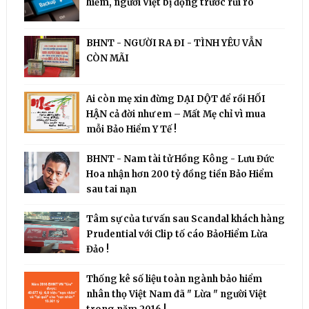
hiểm, người Việt bị động trước rủi ro
BHNT - NGƯỜI RA ĐI - TÌNH YÊU VẪN
CÒN MÃI
Ai còn mẹ xin đừng DẠI DỘT để rồi HỐI
HẬN cả đời như em – Mất Mẹ chỉ vì mua
mỗi Bảo Hiểm Y Tế !
BHNT - Nam tài tử Hồng Kông - Lưu Đức
Hoa nhận hơn 200 tỷ đồng tiền Bảo Hiểm
sau tai nạn
Tâm sự của tư vấn sau Scandal khách hàng
Prudential với Clip tố cáo BảoHiểm Lừa
Đảo !
Thống kê số liệu toàn ngành bảo hiểm
nhân thọ Việt Nam đã " Lừa " người Việt