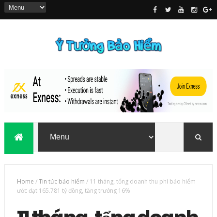
Home
/
Tin tức bảo hiểm
/
11 tháng, tổng doanh thu phí bảo hiểm
ước đạt 165.781 tỷ đồng, tăng trưởng 16%