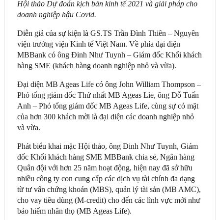
Hội thảo Dự đoán kịch bản kinh tế 2021 và giải pháp cho
doanh nghiệp hậu Covid.
Diễn giả của sự kiện là GS.TS Trần Đình Thiên – Nguyên
viện trưởng viện Kinh tế Việt Nam. Về phía đại diện
MBBank có ông Đinh Như Tuynh – Giám đốc Khối khách
hàng SME (khách hàng doanh nghiệp nhỏ và vừa).
Đại diện MB Ageas Life có ông John William Thompson –
Phó tổng giám đốc Thứ nhất MB Ageas Lìe, ông Đỗ Tuấn
Anh – Phó tổng giám đốc MB Ageas Life, cùng sự có mặt
của hơn 300 khách mời là đại diện các doanh nghiệp nhỏ
và vừa.
Phát biểu khai mặc Hội thảo, ông Đinh Như Tuynh, Giám
đốc Khối khách hàng SME MBBank chia sẻ, Ngân hàng
Quân đội với hơn 25 năm hoạt động, hiện nay đã sở hữu
nhiều công ty con cung cấp các dịch vụ tài chính đa dạng
từ tư vấn chứng khoán (MBS), quản lý tài sản (MB AMC),
cho vay tiêu dùng (M-credit) cho đến các lĩnh vực mới như
bảo hiểm nhân thọ (MB Ageas Life).