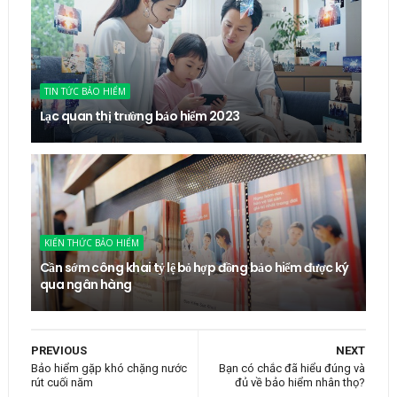
TIN TỨC BẢO HIỂM
Lạc quan thị trường bảo hiểm 2023
KIẾN THỨC BẢO HIỂM
Cần sớm công khai tỷ lệ bỏ hợp đồng bảo hiểm được ký
qua ngân hàng
PREVIOUS
NEXT
Bảo hiểm gặp khó chặng nước
Bạn có chắc đã hiểu đúng và
rút cuối năm
đủ về bảo hiểm nhân thọ?