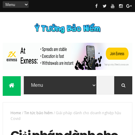
Home
/
Tin tức bảo hiểm
/
Giải pháp dành cho doanh nghiệp hậu
Covid