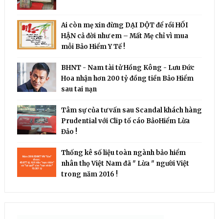
Ai còn mẹ xin đừng DẠI DỘT để rồi HỐI
HẬN cả đời như em – Mất Mẹ chỉ vì mua
mỗi Bảo Hiểm Y Tế !
BHNT - Nam tài tử Hồng Kông - Lưu Đức
Hoa nhận hơn 200 tỷ đồng tiền Bảo Hiểm
sau tai nạn
Tâm sự của tư vấn sau Scandal khách hàng
Prudential với Clip tố cáo BảoHiểm Lừa
Đảo !
Thống kê số liệu toàn ngành bảo hiểm
nhân thọ Việt Nam đã " Lừa " người Việt
trong năm 2016 !