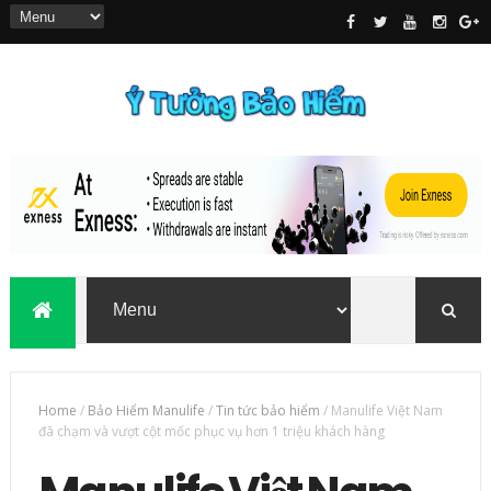
Home
/
Bảo Hiểm Manulife
/
Tin tức bảo hiểm
/
Manulife Việt Nam
đã chạm và vượt cột mốc phục vụ hơn 1 triệu khách hàng