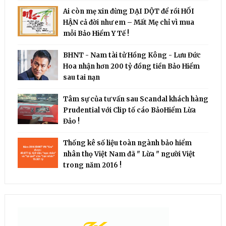
Ai còn mẹ xin đừng DẠI DỘT để rồi HỐI
HẬN cả đời như em – Mất Mẹ chỉ vì mua
mỗi Bảo Hiểm Y Tế !
BHNT - Nam tài tử Hồng Kông - Lưu Đức
Hoa nhận hơn 200 tỷ đồng tiền Bảo Hiểm
sau tai nạn
Tâm sự của tư vấn sau Scandal khách hàng
Prudential với Clip tố cáo BảoHiểm Lừa
Đảo !
Thống kê số liệu toàn ngành bảo hiểm
nhân thọ Việt Nam đã " Lừa " người Việt
trong năm 2016 !