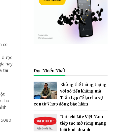
n có
ểm được
gia hay
 tài
Đọc Nhiều Nhất
Không thể tưởng tượng
với số tiền khủng mà
một
Trần Lập để lại cho vợ
n chú
con từ 7 hợp đồng bảo hiểm
hính
Dai-ichi Life Việt Nam
tiếp tục mở rộng mạng
lưới kinh doanh