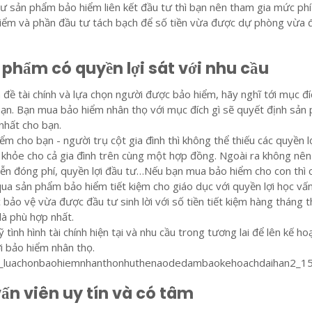
ư sản phẩm bảo hiểm liên kết đầu tư thì bạn nên tham gia mức phí
iểm và phần đầu tư tách bạch để số tiền vừa được dự phòng vừa
 phẩm có quyền lợi sát với nhu cầu
n đề tài chính và lựa chọn người được bảo hiểm, hãy nghĩ tới mục đí
ạn. Bạn mua bảo hiểm nhân thọ với mục đích gì sẽ quyết định sản
nhất cho bạn.
m cho bạn - người trụ cột gia đình thì không thể thiếu các quyền l
 khỏe cho cả gia đình trên cùng một hợp đồng. Ngoài ra không nên
iễn đóng phí, quyền lợi đầu tư…Nếu bạn mua bảo hiểm cho con thì 
ua sản phẩm bảo hiểm tiết kiệm cho giáo dục với quyền lợi học vấ
ảo vệ vừa được đầu tư sinh lời với số tiền tiết kiệm hàng tháng t
 là phù hợp nhất.
 tình hình tài chính hiện tại và nhu cầu trong tương lai để lên kế ho
ới bảo hiểm nhân thọ.
vấn viên uy tín và có tâm