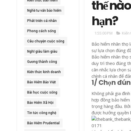
thế nào
Kiến thức bảo hiểm
Nghề tư vấn bảo hiểm
hạn?
Phát triển cá nhân
Phong cách sống
1:55:00 PM
Kiến
Câu chuyện cuộc sống
Bảo hiểm nhân thọ l
sự lựa chọn đúng đắ
Nghĩ giàu làm giàu
Bảo hiểm nhân thọ s
Gương thành công
duy trì theo đúng t
cân nhắc lựa chọn s
Kiến thức kinh doanh
chính cá nhân để đả
1/ Chọn đún
Bảo Hiểm Bảo Việt
Bài học cuộc sống
Không phải gia đình
hợp đồng bảo hiểm 
Bảo Hiểm Xã Hội
trọng hàng đầu. Bở
được hưởng quyền lợ
Tin tức công nghệ
Bảo Hiểm Prudential