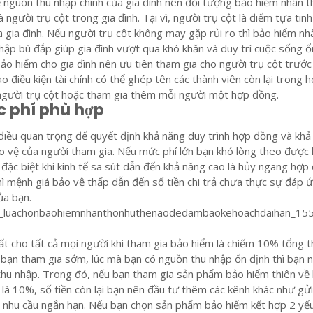
nguồn thu nhập chính của gia đình nên đối tượng bảo hiểm nhân t
à người trụ cột trong gia đình. Tại vì, người trụ cột là điểm tựa tin
a gia đình. Nếu người trụ cột không may gặp rủi ro thì bảo hiểm nh
nhập bù đắp giúp gia đình vượt qua khó khăn và duy trì cuộc sống ổ
 bảo hiểm cho gia đình nên ưu tiên tham gia cho người trụ cột trước
 điều kiện tài chính có thể ghép tên các thành viên còn lại trong 
người trụ cột hoặc tham gia thêm mỗi người một hợp đồng.
c phí phù hợp
điều quan trọng để quyết định khả năng duy trình hợp đồng và khả
o vệ của người tham gia. Nếu mức phí lớn bạn khó lòng theo được
 đặc biệt khi kinh tế sa sút dẫn đến khả năng cao là hủy ngang hợp
ì mệnh giá bảo vệ thấp dẫn đến số tiền chi trả chưa thực sự đáp 
a bạn.
t cho tất cả mọi người khi tham gia bảo hiểm là chiếm 10% tổng t
i bạn tham gia sớm, lúc mà bạn có nguồn thu nhập ổn định thì bạn n
hu nhập. Trong đó, nếu bạn tham gia sản phẩm bảo hiểm thiên về
 là 10%, số tiền còn lại bạn nên đầu tư thêm các kênh khác như gửi
 nhu cầu ngắn hạn. Nếu bạn chọn sản phẩm bảo hiểm kết hợp 2 yế