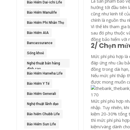
Là sản phẩm bảo vệ 
Bảo Hiểm Dai-ichi Life
hướng tới đầu tiên l
Bảo Hiểm Manulife
cũng như kinh tế củ
chính là nguồn thu 
Bảo Hiểm Phi Nhân Thọ
Vì thế khi tham gia
sau đó phụ thuộc vào
Bảo Hiểm AIA
đồng bảo hiểm với 
Bancassurance
2/ Chọn mứ
Sống khoẻ
Mức phí phù hợp là 
đáp ứng nhu cầu bả
Nghệ thuật bán hàng
đồng trong dài hạn,
đỉnh cao
Bảo Hiểm Hanwha Life
Nếu mức phí thấp th
được mong muốn củ
Bảo Hiểm Y Tế
Bảo Hiểm Generali
Mức phí phù hợp nhấ
Nghệ thuật lãnh đạo
nhập. Tuy nhiên, kh
kiệm 20-30% tổng t
Bảo hiểm Chubb Life
thì mức phí phù hợp
Bảo Hiểm Sun Life
kiệm/vàng dành cho