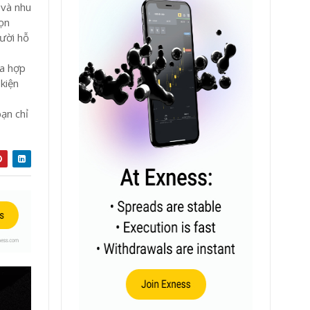
 và nhu
ọn
gười hỗ
ia hợp
 kiện
ạn chỉ