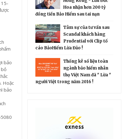
Hồng Kông - Lưu Đức
 15-
Hoa nhận hơn 200 tỷ
 được
đồng tiền Bảo Hiểm sau tai nạn
Tâm sự của tư vấn sau
Scandal khách hàng
Prudential với Clip tố
ch
cáo BảoHiểm Lừa Đảo !
 phẩm
Thống kê số liệu toàn
ợi bảo
ngành bảo hiểm nhân
 bỏ
thọ Việt Nam đã " Lừa "
chắc
người Việt trong năm 2016 !
n. Hoặc
hì bảo
ạch