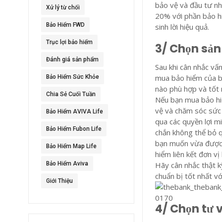
bảo vệ và đầu tư nh
Xử lý từ chối
20% với phần bảo h
Bảo Hiểm FWD
sinh lời hiệu quả.
Trục lợi bảo hiểm
3/ Chọn sản
Đánh giá sản phẩm
Sau khi cân nhắc vấ
mua bảo hiểm của b
Bảo Hiểm Sức Khỏe
nào phù hợp và tốt 
Chia Sẻ Cuối Tuần
Nếu bạn mua bảo hiể
vệ và chăm sóc sức
Bảo Hiểm AVIVA Life
qua các quyền lợi m
Bảo Hiểm Fubon Life
chắn không thể bỏ q
bạn muốn vừa được b
Bảo Hiểm Map Life
hiểm liên kết đơn vị
Bảo Hiểm Aviva
Hãy cân nhắc thật kỹ
chuẩn bị tốt nhất v
Giới Thiệu
4/ Chọn tư 