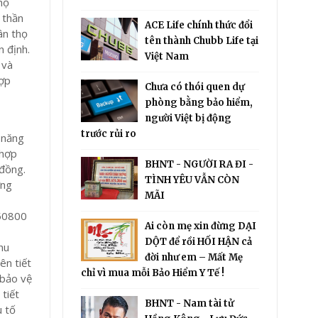
họ
h thần
ACE Life chính thức đổi
ân thọ
tên thành Chubb Life tại
n định.
Việt Nam
 và
hợp
Chưa có thói quen dự
phòng bằng bảo hiểm,
người Việt bị động
trước rủi ro
 năng
 hợp
BHNT - NGƯỜI RA ĐI -
 đồng.
TÌNH YÊU VẪN CÒN
ứng
MÃI
Ai còn mẹ xin đừng DẠI
DỘT để rồi HỐI HẬN cả
hu
đời như em – Mất Mẹ
ên tiết
chỉ vì mua mỗi Bảo Hiểm Y Tế !
 bảo vệ
 tiết
BHNT - Nam tài tử
u tố