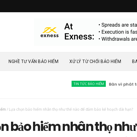
NGHỀ TƯ VẤN BẢO HIỂM
XỬ LÝ TỪ CHỐI BẢO HIỂM
B
TIN TỨC BẢO HIỂM
Bàn về phát triển 
hiểm
/
Lựa chọn bảo hiểm nhân thọ như thế nào để đảm bảo kế hoạch dài hạn?
ọn bảo hiểm nhân thọ như