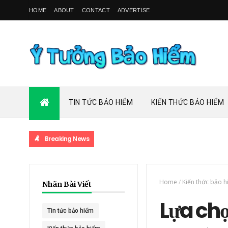
HOME
ABOUT
CONTACT
ADVERTISE
TIN TỨC BẢO HIỂM
KIẾN THỨC BẢO HIỂM
Breaking News
Home
/
Kiến thức bảo 
Nhãn Bài Viết
Lựa ch
Tin tức bảo hiểm