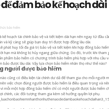
 để đảm bảo kế hoạch dài
 thức bảo hiểm
à kế hoạch tài chính bảo vệ và tiết kiệm dài hạn nên ngay từ đầu cầ
n và kỹ càng sẽ giúp bạn duy trì được hợp đồng lâu dài.
ẽ phát huy tối đa giá trị bảo vệ và tiết kiệm khi hợp đồng bảo hi
hời hạn mà không bị hủy ngang giữa chừng. Do đó, trước khi tham 
ản phẩm bảo hiểm có chương trình bảo hiểm phù hợp với nhu cầu và
m bảo được lâu dài. Vậy lựa chọn bảo hiểm nhân thọ như thế nào?
g người được bảo hiểm
 nào cũng có điều kiện tài chính dư dả để tham gia cho mỗi người 
nên việc chọn đúng người được bảo hiểm là điều quan trọng và nê
i vì mỗi một hợp đồng bảo hiểm chỉ có một người được bảo hiểm c
i chính, các đối tượng tham gia kèm sẽ hưởng quyền lợi phụ.