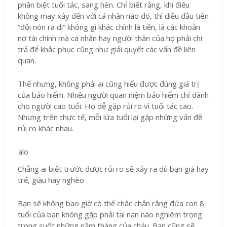
phân biệt tuổi tác, sang hèn. Chỉ biết rằng, khi điều
không may xảy đến với cá nhân nào đó, thì điều đầu tiên
“đội nón ra đi” không gì khác chính là tiền, là các khoản
nợ tài chính mà cá nhân hay người thân của họ phải chi
trả để khắc phục cũng như giải quyết các vấn đề liên
quan.
Thế nhưng, không phải ai cũng hiểu được đúng giá trị
của bảo hiểm. Nhiều người quan niệm bảo hiểm chỉ dành
cho người cao tuổi. Họ dễ gặp rủi ro vì tuổi tác cao.
Nhưng trên thực tế, mỗi lứa tuổi lại gặp những vấn đề
rủi ro khác nhau.
Chẳng ai biết trước được rủi ro sẽ xảy ra dù bạn già hay
trẻ, giàu hay nghèo
Bạn sẽ không bao giờ có thể chắc chắn rằng đứa con 8
tuổi của bạn không gặp phải tai nạn nào nghiêm trọng
trong suốt những năm tháng của cháu. Bạn cũng sẽ