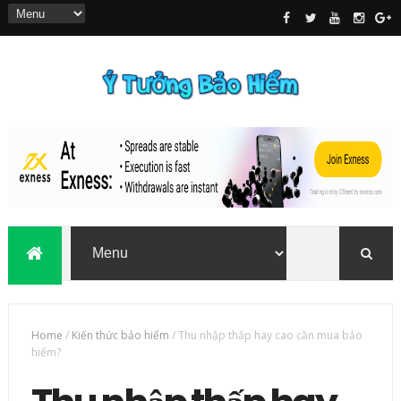
Home
/
Kiến thức bảo hiểm
/
Thu nhập thấp hay cao cần mua bảo
hiểm?