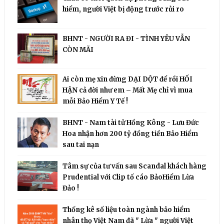
hiểm, người Việt bị động trước rủi ro
BHNT - NGƯỜI RA ĐI - TÌNH YÊU VẪN
CÒN MÃI
Ai còn mẹ xin đừng DẠI DỘT để rồi HỐI
HẬN cả đời như em – Mất Mẹ chỉ vì mua
mỗi Bảo Hiểm Y Tế !
BHNT - Nam tài tử Hồng Kông - Lưu Đức
Hoa nhận hơn 200 tỷ đồng tiền Bảo Hiểm
sau tai nạn
Tâm sự của tư vấn sau Scandal khách hàng
Prudential với Clip tố cáo BảoHiểm Lừa
Đảo !
Thống kê số liệu toàn ngành bảo hiểm
nhân thọ Việt Nam đã " Lừa " người Việt