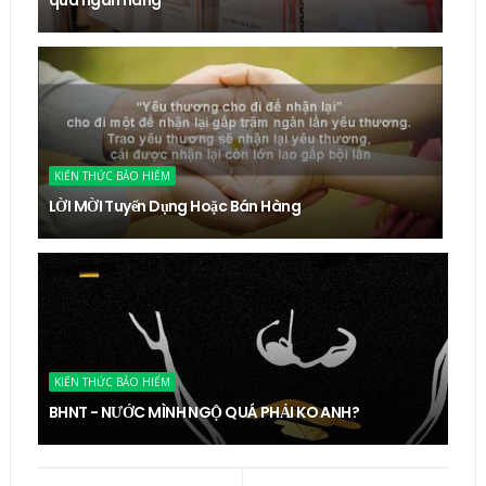
qua ngân hàng
KIẾN THỨC BẢO HIỂM
LỜI MỜI Tuyển Dụng Hoặc Bán Hàng
KIẾN THỨC BẢO HIỂM
BHNT - NƯỚC MÌNH NGỘ QUÁ PHẢI KO ANH?