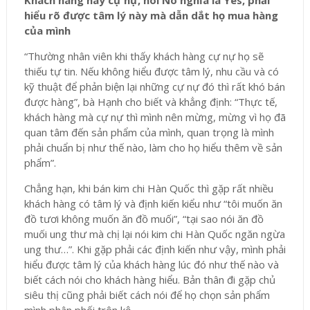
Khách hàng hay cự nự, nói No nghĩa là Yes, phải
hiểu rõ được tâm lý này mà dẫn dắt họ mua hàng
của mình
“Thường nhân viên khi thấy khách hàng cự nự họ sẽ
thiếu tự tin. Nếu không hiểu được tâm lý, nhu cầu và có
kỹ thuật để phản biện lại những cự nự đó thì rất khó bán
được hàng”, bà Hạnh cho biết và khẳng định: “Thực tế,
khách hàng mà cự nự thì mình nên mừng, mừng vì họ đã
quan tâm đến sản phẩm của mình, quan trọng là mình
phải chuẩn bị như thế nào, làm cho họ hiểu thêm về sản
phẩm”.
Chẳng hạn, khi bán kim chi Hàn Quốc thì gặp rất nhiều
khách hàng có tâm lý và định kiến kiểu như “tôi muốn ăn
đồ tươi không muốn ăn đồ muối”, “tại sao nói ăn đồ
muối ung thư mà chị lại nói kim chi Hàn Quốc ngăn ngừa
ung thư…”. Khi gặp phải các định kiến như vậy, mình phải
hiểu được tâm lý của khách hàng lúc đó như thế nào và
biết cách nói cho khách hàng hiểu. Bản thân đi gặp chủ
siêu thị cũng phải biết cách nói để họ chọn sản phẩm