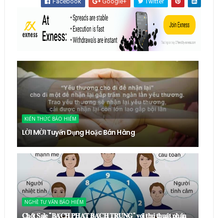
Facebook
Google+
Twitter
KIẾN THỨC BẢO HIỂM
LỜI MỜI Tuyển Dụng Hoặc Bán Hàng
NGHỀ TƯ VẤN BẢO HIỂM
𝐂𝐡𝐨̂́𝐭 𝐒𝐚𝐥𝐞 "𝐁𝐀́𝐂𝐇 𝐏𝐇𝐀́𝐓 𝐁𝐀́𝐂𝐇 𝐓𝐑𝐔́𝐍𝐆" 𝐯𝐨̛́𝐢 𝐭𝐡𝐮̉ 𝐭𝐡𝐮𝐚̣̂𝐭 𝐩𝐡𝐚̂𝐧