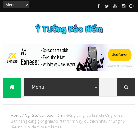
Home
/
Nghề tư vấn bảo hiểm
/
Đồng sáng lập kim chi Ông Kim's:
Bán hàng cũng giống như đi "tán tỉnh" vậy, dù thích nhau nhưng họ
đều nói No, thực ra No là Yes!