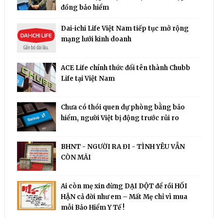
đồng bảo hiểm
Dai-ichi Life Việt Nam tiếp tục mở rộng
mạng lưới kinh doanh
ACE Life chính thức đổi tên thành Chubb
Life tại Việt Nam
Chưa có thói quen dự phòng bằng bảo
hiểm, người Việt bị động trước rủi ro
BHNT - NGƯỜI RA ĐI - TÌNH YÊU VẪN
CÒN MÃI
Ai còn mẹ xin đừng DẠI DỘT để rồi HỐI
HẬN cả đời như em – Mất Mẹ chỉ vì mua
mỗi Bảo Hiểm Y Tế !