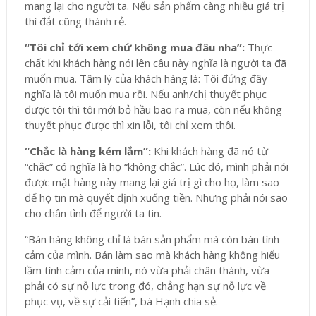
mang lại cho người ta. Nếu sản phẩm càng nhiều giá trị
thì đắt cũng thành rẻ.
“Tôi chỉ tới xem chứ không mua đâu nha”:
Thực
chất khi khách hàng nói lên câu này nghĩa là người ta đã
muốn mua. Tâm lý của khách hàng là: Tôi đứng đây
nghĩa là tôi muốn mua rồi. Nếu anh/chị thuyết phục
được tôi thì tôi mới bỏ hầu bao ra mua, còn nếu không
thuyết phục được thì xin lỗi, tôi chỉ xem thôi.
“Chắc là hàng kém lắm”:
Khi khách hàng đã nó từ
“chắc” có nghĩa là họ “không chắc”. Lúc đó, mình phải nói
được mặt hàng này mang lại giá trị gì cho họ, làm sao
để họ tin mà quyết định xuống tiền. Nhưng phải nói sao
cho chân tình để người ta tin.
“Bán hàng không chỉ là bán sản phẩm mà còn bán tình
cảm của mình. Bán làm sao mà khách hàng không hiểu
lầm tình cảm của mình, nó vừa phải chân thành, vừa
phải có sự nỗ lực trong đó, chẳng hạn sự nỗ lực về
phục vụ, về sự cải tiến”, bà Hạnh chia sẻ.