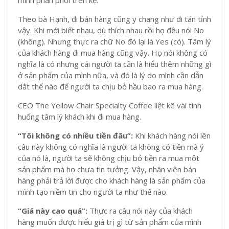
mình phân phối trên kệ.
Theo bà Hạnh, đi bán hàng cũng y chang như đi tán tỉnh
vậy. Khi mới biết nhau, dù thích nhau rồi họ đều nói No
(không). Nhưng thực ra chữ No đó lại là Yes (có). Tâm lý
của khách hàng đi mua hàng cũng vậy. Họ nói không có
nghĩa là có nhưng cái người ta cần là hiểu thêm những gì
ở sản phẩm của mình nữa, và đó là lý do mình cần dẫn
dắt thế nào để người ta chịu bỏ hầu bao ra mua hàng.
CEO The Yellow Chair Specialty Coffee liệt kê vài tình
huống tâm lý khách khi đi mua hàng.
“Tôi không có nhiều tiền đâu”:
Khi khách hàng nói lên
câu này không có nghĩa là người ta không có tiền mà ý
của nó là, người ta sẽ không chịu bỏ tiền ra mua một
sản phẩm mà họ chưa tin tưởng. Vậy, nhân viên bán
hàng phải trả lời được cho khách hàng là sản phẩm của
mình tạo niềm tin cho người ta như thế nào.
“Giá này cao quá”:
Thực ra câu nói này của khách
hàng muốn được hiểu giá trị gì từ sản phẩm của mình