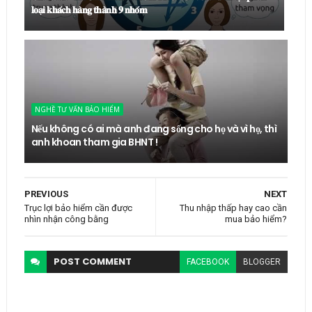
𝐥𝐨𝐚̣𝐢 𝐤𝐡𝐚́𝐜𝐡 𝐡𝐚̀𝐧𝐠 𝐭𝐡𝐚̀𝐧𝐡 𝟗 𝐧𝐡𝐨́𝐦
NGHỀ TƯ VẤN BẢO HIỂM
Nếu không có ai mà anh đang sống cho họ và vì họ, thì
anh khoan tham gia BHNT !
PREVIOUS
NEXT
Trục lợi bảo hiểm cần được
Thu nhập thấp hay cao cần
nhìn nhận công bằng
mua bảo hiểm?
POST
COMMENT
FACEBOOK
BLOGGER