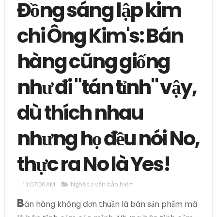
Đồng sáng lập kim
chi Ông Kim's: Bán
hàng cũng giống
như đi "tán tỉnh" vậy,
dù thích nhau
nhưng họ đều nói No,
thực ra No là Yes!
11:07:00 AM
Nghề tư vấn bảo hiểm
B
án hàng không đơn thuần là bán sản phẩm mà