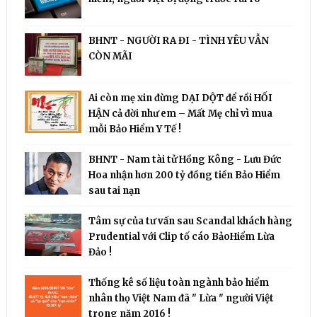
BHNT - NGƯỜI RA ĐI - TÌNH YÊU VẪN
CÒN MÃI
Ai còn mẹ xin đừng DẠI DỘT để rồi HỐI
HẬN cả đời như em – Mất Mẹ chỉ vì mua
mỗi Bảo Hiểm Y Tế !
BHNT - Nam tài tử Hồng Kông - Lưu Đức
Hoa nhận hơn 200 tỷ đồng tiền Bảo Hiểm
sau tai nạn
Tâm sự của tư vấn sau Scandal khách hàng
Prudential với Clip tố cáo BảoHiểm Lừa
Đảo !
Thống kê số liệu toàn ngành bảo hiểm
nhân thọ Việt Nam đã " Lừa " người Việt
trong năm 2016 !