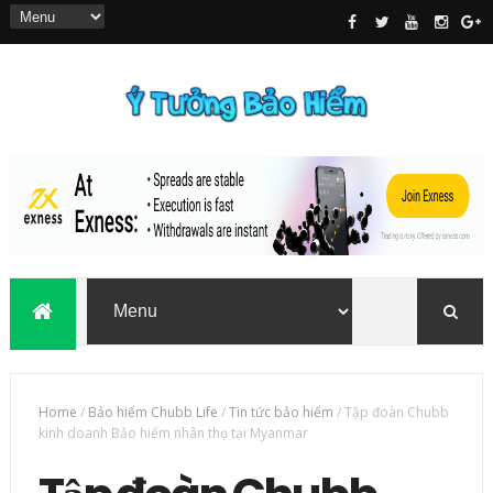
Home
/
Bảo hiểm Chubb Life
/
Tin tức bảo hiểm
/
Tập đoàn Chubb
kinh doanh Bảo hiểm nhân thọ tại Myanmar