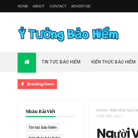
HOME
ABOUT
CONTACT
ADVERTISE
TIN TỨC BẢO HIỂM
KIẾN THỨC BẢO HIỂM
Breaking News
Home
/
Kiến thức bảo 
Nhãn Bài Viết
nhất hiện nay ?
Người V
Tin tức bảo hiểm