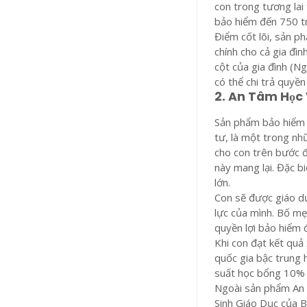
con trong tương lai
bảo hiểm đến 750 t
Điểm cốt lõi, sản 
chính cho cả gia đìn
cột của gia đình (
có thể chi trả quyề
2. An Tâm Học 
Sản phẩm bảo hiểm “
tư, là một trong nh
cho con trên bước 
này mang lại. Đặc b
lớn.
Con sẽ được giáo d
lực của mình. Bố mẹ
quyền lợi bảo hiểm 
Khi con đạt kết quả 
quốc gia bậc trung 
suất học bổng 10% gi
Ngoài sản phẩm An 
Sinh Giáo Dục của B