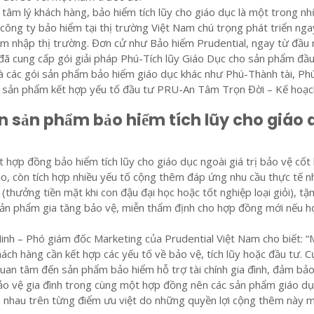
tâm lý khách hàng, bảo hiểm tích lũy cho giáo dục là một trong n
ông ty bảo hiểm tại thị trường Việt Nam chú trọng phát triển nga
m nhập thị trường. Đơn cử như Bảo hiểm Prudential, ngay từ đầu
ã cung cấp gói giải pháp Phú-Tích lũy Giáo Dục cho sản phẩm đầu
là các gói sản phẩm bảo hiểm giáo dục khác như Phú-Thành tài, P
 sản phẩm kết hợp yếu tố đầu tư PRU-An Tâm Trọn Đời – Kế hoạc
n sản phẩm bảo hiểm tích lũy cho giáo 
hợp đồng bảo hiểm tích lũy cho giáo dục ngoài giá trị bảo vệ cốt l
o, còn tích hợp nhiều yếu tố cộng thêm đáp ứng nhu cầu thực tế n
(thưởng tiền mặt khi con đậu đại học hoặc tốt nghiệp loại giỏi), tặ
sản phẩm gia tăng bảo vệ, miễn thẩm định cho hợp đồng mới nếu h
nh – Phó giám đốc Marketing của Prudential Việt Nam cho biết: “
ách hàng cần kết hợp các yếu tố về bảo vệ, tích lũy hoặc đầu tư. C
quan tâm đến sản phẩm bảo hiểm hỗ trợ tài chính gia đình, đảm bả
bảo vệ gia đình trong cùng một hợp đồng nên các sản phẩm giáo d
h nhau trên từng điểm ưu việt do những quyền lợi cộng thêm này 