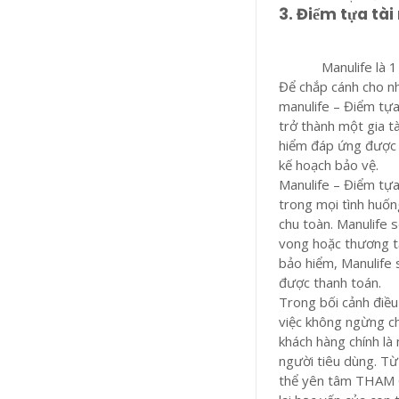
3. Điểm tựa tà
Manulife là 
Để chắp cánh cho n
manulife – Điểm tự
trở thành một gia tà
hiểm đáp ứng được n
kế hoạch bảo vệ.
Manulife – Điểm tựa
trong mọi tình huốn
chu toàn. Manulife
vong hoặc thương tật
bảo hiểm, Manulife 
được thanh toán.
Trong bối cảnh điều
việc không ngừng ch
khách hàng chính là
người tiêu dùng. Từ
thể yên tâm THAM GI