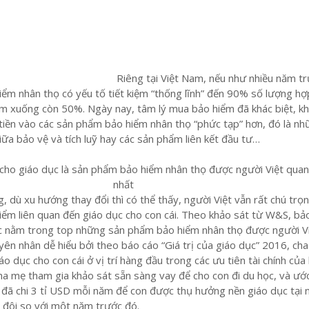
Riêng tại Việt Nam, nếu như nhiều năm tr
ểm nhân thọ có yếu tố tiết kiệm “thống lĩnh” đến 90% số lượng hợ
ảm xuống còn 50%. Ngày nay, tâm lý mua bảo hiểm đã khác biệt, kh
tiền vào các sản phẩm bảo hiểm nhân thọ “phức tạp” hơn, đó là n
ữa bảo vệ và tích luỹ hay các sản phẩm liên kết đầu tư…
 cho giáo dục là sản phẩm bảo hiểm nhân thọ được người Việt qua
nhất
g, dù xu hướng thay đổi thì có thể thấy, người Việt vẫn rất chú trọ
ểm liên quan đến giáo dục cho con cái. Theo khảo sát từ W&S, bả
dục nằm trong top những sản phẩm bảo hiểm nhân thọ được người V
ên nhân dễ hiểu bởi theo báo cáo “Giá trị của giáo dục” 2016, ch
iáo dục cho con cái ở vị trí hàng đầu trong các ưu tiên tài chính của 
a mẹ tham gia khảo sát sẵn sàng vay để cho con đi du học, và ước
 đã chi 3 tỉ USD mỗi năm để con được thụ hưởng nền giáo dục tại
 đôi so với một năm trước đó.