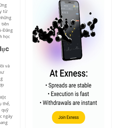
hững
y từ
 những
 tiên
hú-Đăng
h học
dục
õi và
hư
ng
ợp
Một
ụ thể,
o quỹ
ục ngày
mang