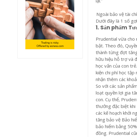
lại.”
Ngoài bảo vệ tài ch
Dưới đây là 1 số gợ
1. Sản phẩm Tư
Prudential vừa cho 
bật. Theo đó, Quyền
thành từng đợt tăng
hữu hiệu hỗ trợ và 
học vấn của con trẻ
kiện chi phí học tập
nhận thêm các khoản 
So với các sản phẩm
loạt quyền lợi gia t
con. Cụ thể, Pruden
thưởng đặc biệt khi 
các kế hoạch khởi n
tăng bảo vệ Bảo hiể
bảo hiểm bằng 50% 
đồng. Prudential cũ