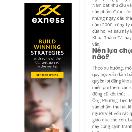
Nắm bắt nhu cầu và 
sản phẩm được các c
những ngày đầu thâ
năm 2000, công ty đ
của họ, và sau này 
Khoa Thành Tài hay
vấn.
Nên lựa chọ
nào?
Theo xu hướng, một 
quỹ học vấn đảm bả
quyền lợi đăng khoa 
miễn phí thêm các 
đồng cũ kết thúc…
Ông Phương Tiến Mi
sản phẩm thu hút kh
người Việt vốn rất 
giáo dục cho con, 
nay cũng cạnh tran