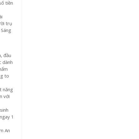
số tiền
ài
ời trụ
i Sáng
m, đầu
ắc dành
phẩm
ng to
t năng
n với
 sinh
 ngay 1
ẩm An