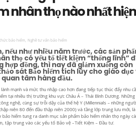
m nhân thọ nào nhất hiệ
 thức bảo hiểm
,
Nghề tư vấn bảo hiểm
m, nếu như nhiều năm trước, các sản ph
ân thọ có yếu tố tiết kiệm “thống lĩnh” 
g hợp đồng, thì nay đã giảm xuống còn
hảo sát Bảo hiểm tích lũy cho giáo dục
i quan tâm hàng đầu.
 lành mạnh và mức thu nhập cao hơn đang tiếp tục thúc đẩy nhu c
ểm tại nhiều thị trường khu vực Châu Á – Thái Bình Dương. Những 
ông nghệ, cùng sự trỗi dậy của thế hệ Y (Millennials – những ngườ
 thập niên 80 đến đầu thập niên 2000) và tầng lớp trung lưu mới, l
 ty bảo hiểm tung ra danh mục sản phẩm bảo hiểm nhân thọ ngày c
, tập trung vào các yếu tố Bảo vệ –Tiết Kiệm – Đầu tư.