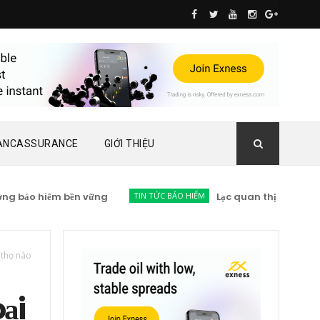
ANCASSURANCE
GIỚI THIỆU
o hiểm bền vững
TIN TỨC BẢO HIỂM
Lạc quan thị trường bảo hiể
 thọ nào
ại