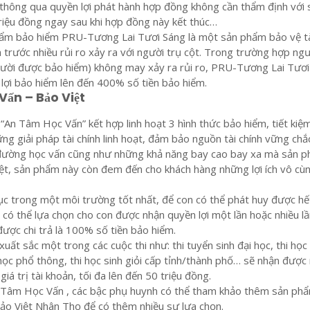
 thông qua quyền lợi phát hành hợp đồng không cần thẩm định với 
riệu đồng ngay sau khi hợp đồng này kết thúc…
phẩm bảo hiểm PRU-Tương Lai Tươi Sáng là một sản phẩm bảo vệ t
h trước nhiều rủi ro xảy ra với người trụ cột. Trong trường hợp ngư
Người được bảo hiểm) không may xảy ra rủi ro, PRU-Tương Lai Tươ
n lợi bảo hiểm lên đến 400% số tiền bảo hiểm.
Vấn – Bảo Việt
An Tâm Học Vấn” kết hợp linh hoạt 3 hình thức bảo hiểm, tiết kiệ
ững giải pháp tài chính linh hoạt, đảm bảo nguồn tài chính vững ch
đường học vấn cũng như những khả năng bay cao bay xa mà sản 
iệt, sản phẩm này còn đem đến cho khách hàng những lợi ích vô cù
ục trong một môi trường tốt nhất, để con có thể phát huy được hế
 có thể lựa chọn cho con được nhận quyền lợi một lần hoặc nhiều lầ
được chi trả là 100% số tiền bảo hiểm.
xuất sắc một trong các cuộc thi như: thi tuyển sinh đại học, thi học
học phổ thông, thi học sinh giỏi cấp tỉnh/thành phố… sẽ nhận được
á trị tài khoản, tối đa lên đến 50 triệu đồng.
Tâm Học Vấn , các bậc phụ huynh có thể tham khảo thêm sản ph
ảo Việt Nhân Thọ để có thêm nhiều sự lựa chọn.