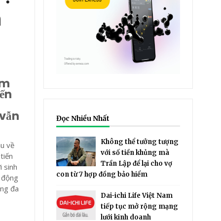
n
ẩm
đến
 vẫn
Đọc Nhiều Nhất
Không thể tưởng tượng
ầu về
với số tiền khủng mà
tiến
Trần Lập để lại cho vợ
i sinh
con từ 7 hợp đồng bảo hiểm
à động
àng đa
Dai-ichi Life Việt Nam
tiếp tục mở rộng mạng
lưới kinh doanh