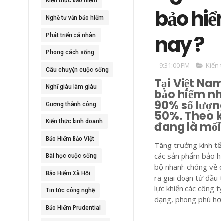
Kiến thức bảo hiểm
bảo hiể
Nghề tư vấn bảo hiểm
nay ?
Phát triển cá nhân
Phong cách sống
9:31:00 PM
Kiến
Câu chuyện cuộc sống
Tại Việt Na
Nghĩ giàu làm giàu
bảo hiểm nh
90% số lượn
Gương thành công
50%. Theo k
Kiến thức kinh doanh
đang là mố
Bảo Hiểm Bảo Việt
Tăng trưởng kinh tế
các sản phẩm bảo hi
Bài học cuộc sống
bộ nhanh chóng về c
Bảo Hiểm Xã Hội
ra giai đoạn từ đầu
lực khiến các công
Tin tức công nghệ
dạng, phong phú hơn
Bảo Hiểm Prudential