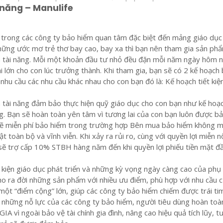
i năng – Manulife
1 trong các công ty bảo hiểm quan tâm đặc biệt đến mảng giáo dục
hững ước mơ trẻ thơ bay cao, bay xa thì bạn nên tham gia sản ph
a tài năng. Mỗi một khoản đầu tư nhỏ đều đặn mỗi năm ngày hôm 
i lớn cho con lúc trưởng thành. Khi tham gia, bạn sẽ có 2 kế hoạch
hu cầu các nhu cầu khác nhau cho con bạn đó là: Kế hoạch tiết ki
 tài năng đảm bảo thực hiện quỹ giáo dục cho con bạn như kế hoạ
g. Bạn sẽ hoàn toàn yên tâm vì tương lai của con bạn luôn được b
 sẽ miễn phí bảo hiểm trong trường hợp Bên mua bảo hiểm không 
 toàn bộ và vĩnh viễn. Khi xảy ra rủi ro, cùng với quyền lợi miễn n
sẽ trợ cấp 10% STBH hàng năm đến khi quyền lợi phiếu tiền mặt đầ
 kiện giáo dục phát triển và những kỳ vọng ngày càng cao của phụ
o ra đời những sản phẩm với nhiều ưu điểm, phù hợp với nhu cầu 
 một “điểm cộng” lớn, giúp các công ty bảo hiểm chiếm được trái ti
 những nỗ lực của các công ty bảo hiểm, người tiêu dùng hoàn toà
A vì ngoài bảo vệ tài chính gia đình, nâng cao hiệu quả tích lũy, 