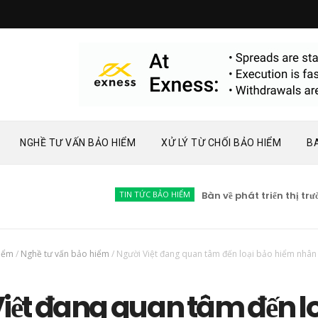
NGHỀ TƯ VẤN BẢO HIỂM
XỬ LÝ TỪ CHỐI BẢO HIỂM
B
TIN TỨC BẢO HIỂM
Bàn về phát triển thị trường bả
hiểm
/
Nghề tư vấn bảo hiểm
/
Người Việt đang quan tâm đến loại bảo hiểm nhân
iệt đang quan tâm đến lo