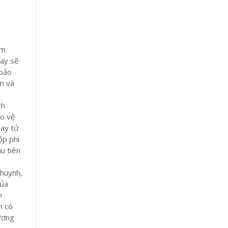
ẩm
nay sẽ
 bảo
ệm và
ch
ảo vệ
may tử
ộp phí
u tiên
 huynh,
của
m
n có
tương