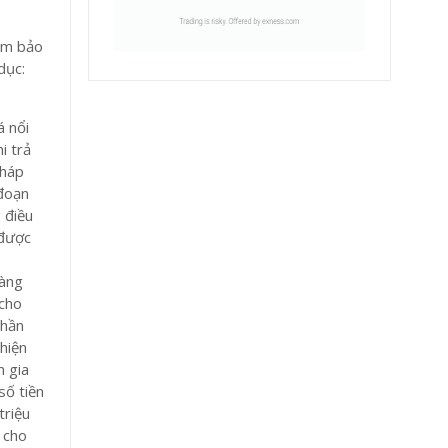
đảm bảo
dục:
á nổi
i trả
pháp
 đoạn
 điều
 được
hàng
 cho
phần
 hiện
m gia
số tiền
triệu
 cho