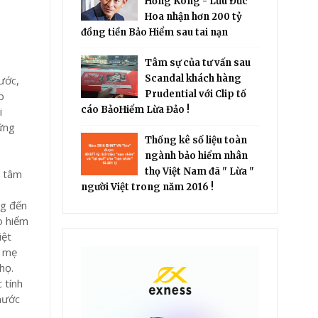
Hồng Kông - Lưu Đức
Hoa nhận hơn 200 tỷ
đồng tiền Bảo Hiểm sau tai nạn
Tâm sự của tư vấn sau
Scandal khách hàng
ước,
Prudential với Clip tố
p
cáo BảoHiểm Lừa Đảo !
i
hững
Thống kê số liệu toàn
ngành bảo hiểm nhân
thọ Việt Nam đã " Lừa "
n tâm
người Việt trong năm 2016 !
ng đến
o hiểm
iệt
a mẹ
họ.
 tính
 nước