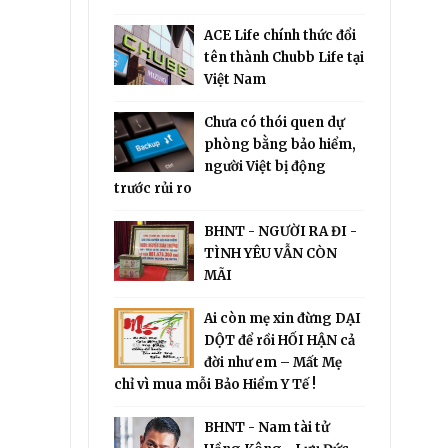
ACE Life chính thức đổi
tên thành Chubb Life tại
Việt Nam
Chưa có thói quen dự
phòng bằng bảo hiểm,
người Việt bị động
trước rủi ro
BHNT - NGƯỜI RA ĐI -
TÌNH YÊU VẪN CÒN
MÃI
Ai còn mẹ xin đừng DẠI
DỘT để rồi HỐI HẬN cả
đời như em – Mất Mẹ
chỉ vì mua mỗi Bảo Hiểm Y Tế !
BHNT - Nam tài tử