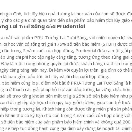
ính gia đình, tích lũy hiệu quả, tương lai học vấn của con sẽ được 
i ý cho các gia đình quan tâm đến sản phẩm bảo hiểm tích lũy giáo 
ơng Lai Tươi Sáng của Prudential
ra mắt sản phẩm PRU-Tương Lai Tươi Sáng, với nhiều quyền lợi kh
 lợi học vấn có tổng trị giá 175% số tiền bảo hiểm (STBH) được ch
 dần trong 5 năm cuối của hợp đồng, Prudential đưa ra một giải 
đáp ứng chi phí học tập ngày càng tăng, tương ứng theo từng giai
. Đây là một trong những quyền lợi được khách hàng ưa thích trong
 ngày càng tăng hiện nay. Đi kèm với quyền lợi trên, gia đình có thể
lãi bao gồm bảo tức tích lũy và lãi chia cuối hợp đồng.
 bảo hiểm cùng loại, điểm nổi bật ở PRU-Tương Lai Tươi Sáng là 
ăng trở thành các giải pháp hỗ trợ vun đắp tương lai vững chắc hơn
tial sẽ trao tặng khoản tiền mặt trị giá 25% số tiền bảo hiểm như 
con tốt nghiệp đại học chính quy loại giỏi trở lên, giúp con trẻ thực
ghiệp trong tương lai. Khách hàng còn được tặng miễn phí sản phẩ
m Nhân thọ có kỳ hạn cho con trong 4 năm cuối của hợp đồng với 
số tiền bảo hiểm của sản phẩm bảo hiểm chính và không quá 200 
ng sẽ tiếp tục đồng hành cùng gia đình xây dựng kế hoạch tài chính