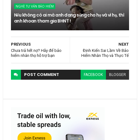
NGHỀ TƯ VẤN BẢO HIỂM
Nếu không có ai mà anh đang sống cho họ và vì họ, thì
anh khoan tham gia BHNT !
PREVIOUS
NEXT
Chưa trả hết nợ? Hãy để bảo
Định Kiến Sai Lầm Về Bảo
hiểm nhân thọ hỗ trợ bạn
Hiểm Nhân Thọ và Thực Tế
POST
COMMENT
FACEBOOK
BLOGGER