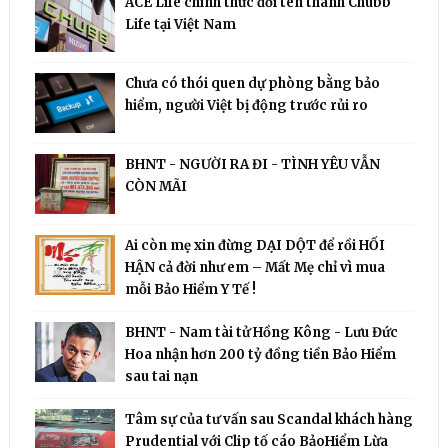
ACE Life chính thức đổi tên thành Chubb
Life tại Việt Nam
Chưa có thói quen dự phòng bằng bảo
hiểm, người Việt bị động trước rủi ro
BHNT - NGƯỜI RA ĐI - TÌNH YÊU VẪN
CÒN MÃI
Ai còn mẹ xin đừng DẠI DỘT để rồi HỐI
HẬN cả đời như em – Mất Mẹ chỉ vì mua
mỗi Bảo Hiểm Y Tế !
BHNT - Nam tài tử Hồng Kông - Lưu Đức
Hoa nhận hơn 200 tỷ đồng tiền Bảo Hiểm
sau tai nạn
Tâm sự của tư vấn sau Scandal khách hàng
Prudential với Clip tố cáo BảoHiểm Lừa