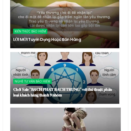
KIẾN THỨC BẢO HIỂM
LỜI MỜI Tuyển Dụng Hoặc Bán Hàng
NGHỀ TƯ VẤN BẢO HIỂM
𝐂𝐡𝐨̂́𝐭 𝐒𝐚𝐥𝐞 "𝐁𝐀́𝐂𝐇 𝐏𝐇𝐀́𝐓 𝐁𝐀́𝐂𝐇 𝐓𝐑𝐔́𝐍𝐆" 𝐯𝐨̛́𝐢 𝐭𝐡𝐮̉ 𝐭𝐡𝐮𝐚̣̂𝐭 𝐩𝐡𝐚̂𝐧
𝐥𝐨𝐚̣𝐢 𝐤𝐡𝐚́𝐜𝐡 𝐡𝐚̀𝐧𝐠 𝐭𝐡𝐚̀𝐧𝐡 𝟗 𝐧𝐡𝐨́𝐦