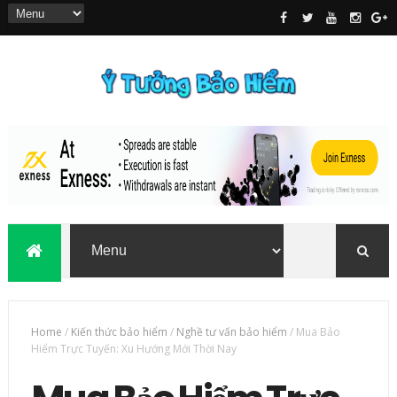
Home
/
Kiến thức bảo hiểm
/
Nghề tư vấn bảo hiểm
/
Mua Bảo
Hiểm Trực Tuyến: Xu Hướng Mới Thời Nay