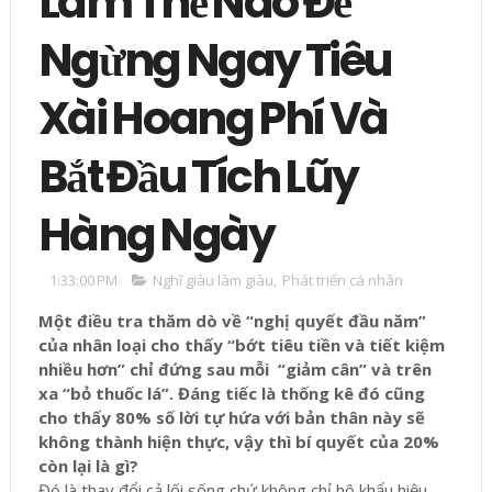
Làm Thế Nào Để
Ngừng Ngay Tiêu
Xài Hoang Phí Và
Bắt Đầu Tích Lũy
Hàng Ngày
1:33:00 PM
Nghĩ giàu làm giàu
,
Phát triển cá nhân
Một điều tra thăm dò về “nghị quyết đầu năm”
của nhân loại cho thấy “bớt tiêu tiền và tiết kiệm
nhiều hơn” chỉ đứng sau mỗi “giảm cân” và trên
xa “bỏ thuốc lá”. Đáng tiếc là thống kê đó cũng
cho thấy 80% số lời tự hứa với bản thân này sẽ
không thành hiện thực, vậy thì bí quyết của 20%
còn lại là gì?
Đó là thay đổi cả lối sống chứ không chỉ hô khẩu hiệu