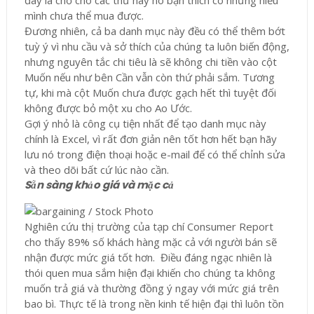
đây là chỗ cho các thứ hay ho bạn thích có nhưng hiểu
mình chưa thể mua được.
Đương nhiên, cả ba danh mục này đều có thể thêm bớt
tuỳ ý vì nhu cầu và sở thích của chúng ta luôn biến động,
nhưng nguyên tắc chi tiêu là sẽ không chi tiền vào cột
Muốn nếu như bên Cần vẫn còn thứ phải sắm. Tương
tự, khi mà cột Muốn chưa được gạch hết thì tuyệt đối
không được bỏ một xu cho Ao Ước.
Gợi ý nhỏ là công cụ tiện nhất để tạo danh mục này
chính là Excel, vì rất đơn giản nên tốt hơn hết bạn hãy
lưu nó trong điện thoại hoặc e-mail để có thể chỉnh sửa
và theo dõi bất cứ lúc nào cần.
Sẵn sàng khảo giá và mặc cả
Nghiên cứu thị trường của tạp chí Consumer Report
cho thấy 89% số khách hàng mặc cả với người bán sẽ
nhận được mức giá tốt hơn. Điều đáng ngạc nhiên là
thói quen mua sắm hiện đại khiến cho chúng ta không
muốn trả giá và thường đồng ý ngay với mức giá trên
bao bì. Thực tế là trong nền kinh tế hiện đại thì luôn tồn