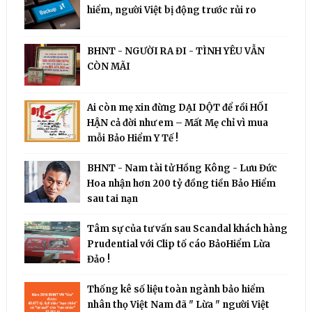
hiểm, người Việt bị động trước rủi ro
BHNT - NGƯỜI RA ĐI - TÌNH YÊU VẪN
CÒN MÃI
Ai còn mẹ xin đừng DẠI DỘT để rồi HỐI
HẬN cả đời như em – Mất Mẹ chỉ vì mua
mỗi Bảo Hiểm Y Tế !
BHNT - Nam tài tử Hồng Kông - Lưu Đức
Hoa nhận hơn 200 tỷ đồng tiền Bảo Hiểm
sau tai nạn
Tâm sự của tư vấn sau Scandal khách hàng
Prudential với Clip tố cáo BảoHiểm Lừa
Đảo !
Thống kê số liệu toàn ngành bảo hiểm
nhân thọ Việt Nam đã " Lừa " người Việt