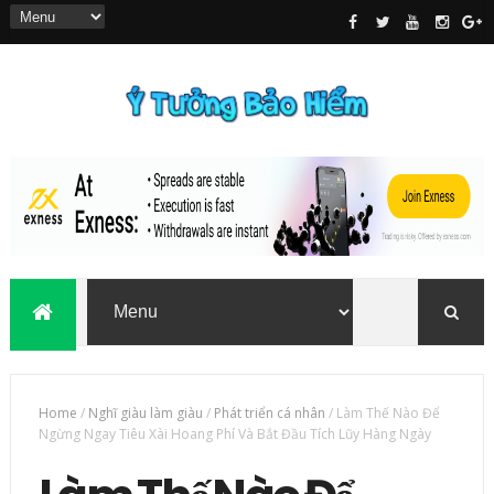
Home
/
Nghĩ giàu làm giàu
/
Phát triển cá nhân
/
Làm Thế Nào Để
Ngừng Ngay Tiêu Xài Hoang Phí Và Bắt Đầu Tích Lũy Hàng Ngày