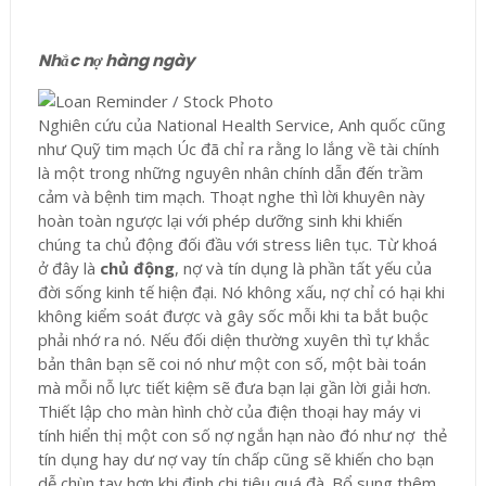
Nhắc nợ hàng ngày
Nghiên cứu của National Health Service, Anh quốc cũng
như Quỹ tim mạch Úc đã chỉ ra rằng lo lắng về tài chính
là một trong những nguyên nhân chính dẫn đến trầm
cảm và bệnh tim mạch. Thoạt nghe thì lời khuyên này
hoàn toàn ngược lại với phép dưỡng sinh khi khiến
chúng ta chủ động đối đầu với stress liên tục. Từ khoá
ở đây là
chủ động
, nợ và tín dụng là phần tất yếu của
đời sống kinh tế hiện đại. Nó không xấu, nợ chỉ có hại khi
không kiểm soát được và gây sốc mỗi khi ta bắt buộc
phải nhớ ra nó. Nếu đối diện thường xuyên thì tự khắc
bản thân bạn sẽ coi nó như một con số, một bài toán
mà mỗi nỗ lực tiết kiệm sẽ đưa bạn lại gần lời giải hơn.
Thiết lập cho màn hình chờ của điện thoại hay máy vi
tính hiển thị một con số nợ ngắn hạn nào đó như nợ thẻ
tín dụng hay dư nợ vay tín chấp cũng sẽ khiến cho bạn
dễ chùn tay hơn khi định chi tiêu quá đà. Bổ sung thêm