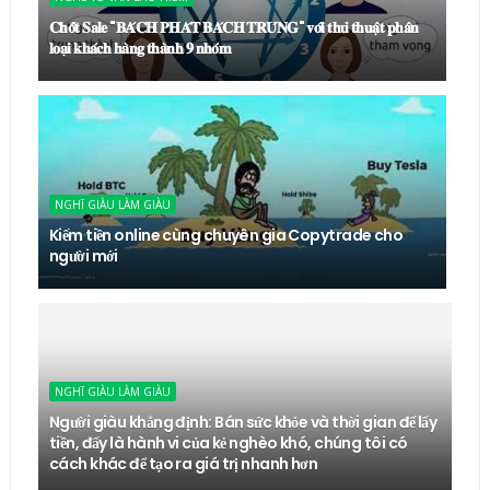
𝐂𝐡𝐨̂́𝐭 𝐒𝐚𝐥𝐞 "𝐁𝐀́𝐂𝐇 𝐏𝐇𝐀́𝐓 𝐁𝐀́𝐂𝐇 𝐓𝐑𝐔́𝐍𝐆" 𝐯𝐨̛́𝐢 𝐭𝐡𝐮̉ 𝐭𝐡𝐮𝐚̣̂𝐭 𝐩𝐡𝐚̂𝐧
𝐥𝐨𝐚̣𝐢 𝐤𝐡𝐚́𝐜𝐡 𝐡𝐚̀𝐧𝐠 𝐭𝐡𝐚̀𝐧𝐡 𝟗 𝐧𝐡𝐨́𝐦
NGHĨ GIÀU LÀM GIÀU
Kiếm tiền online cùng chuyên gia Copytrade cho
người mới
NGHĨ GIÀU LÀM GIÀU
Người giàu khẳng định: Bán sức khỏe và thời gian để lấy
tiền, đấy là hành vi của kẻ nghèo khó, chúng tôi có
cách khác để tạo ra giá trị nhanh hơn