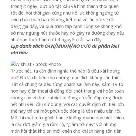
trong ít ngày, dứt bỏ tật xấu và hình thành thói quen
tốt đòi hỏi thời gian cũng như nỗ lực không ngừng từ
chính bản thân bạn. Nhưng kết quả về lâu dài sẽ rất
đáng giá đấy, và quá trình tập tành cũng sẽ không khổ
sở như ngưng hút thuốc hay xỏ giày ra đường chạy nếu
như bạn thực hành tốt 4 nguyên tắc sau đây.
Lập danh sách CẦN/MUỐN/AO ƯỚC để phân loại
chi tiêu
Trước hết, ta cần định nghĩa thế nào là tiêu xài hoang
phí? Đó là chi tiêu cho những mục đích không cần thiết.
Tất cả chúng ta đều từng phạm sai lầm này, sắm TV to
hơn hay điện thoại di động đời chót trong khi hoàn toàn
không cần vì thực rathiết bị đang có vẫn đáp ứng được
hết nhu yêu cầu sử dụng. Với các quyết định chi tiêu lớn
thế này thì chỉ một phút bốc đồng là tốn nhiều tiền rồi.
Một bí mật mà ngành bán lẻ không muốn bạn biết chính
là các đợt giảm giá rầm rộ, “giảm tới đáy” với những
món hời thật khó tin mới khiến cho khách hàng tốn tiền