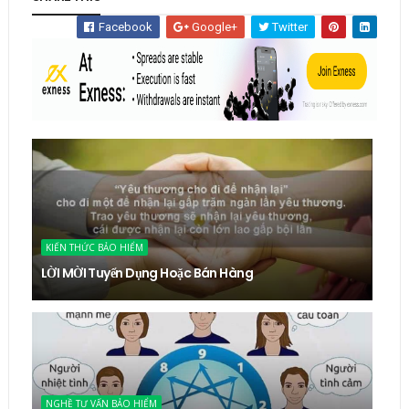
Facebook
Google+
Twitter
KIẾN THỨC BẢO HIỂM
LỜI MỜI Tuyển Dụng Hoặc Bán Hàng
NGHỀ TƯ VẤN BẢO HIỂM