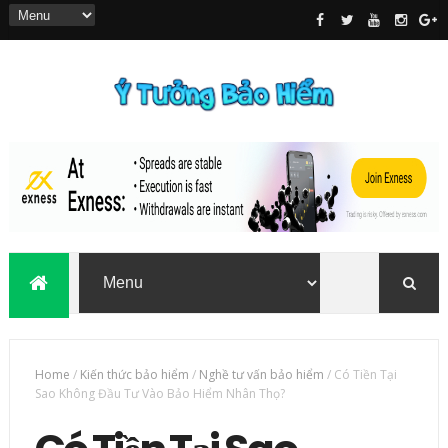
Home
/
Kiến thức bảo hiểm
/
Nghề tư vấn bảo hiểm
/
Có Tiền Tại
Sao Không Đầu Tư Vào Bảo Hiểm Nhân Thọ?