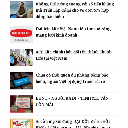
Không thể tưởng tượng với số tiền khủng
mà Trần Lập để lại cho vợ con từ 7 hợp
đồng bảo hiểm
Dai-ichi Life Việt Nam tiếp tục mở rộng
mạng lưới kinh doanh
ACE Life chính thức đổi tên thành Chubb
Life tại Việt Nam
Chưa có thói quen dự phòng bằng bảo
hiểm, người Việt bị động trước rủi ro
BHNT - NGƯỜI RA ĐI - TÌNH YÊU VẪN
CÒN MÃI
Ai còn mẹ xin đừng DẠI DỘT để rồi HỐI
HẬN cả đời như em – Mất Mẹ chỉ vì mua