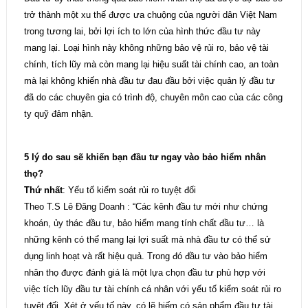
trở thành một xu thế được ưa chuộng của người dân Việt Nam
trong tương lai, bởi lợi ích to lớn của hình thức đầu tư này
mang lại. Loại hình này không những bảo vệ rủi ro, bảo vệ tài
chính, tích lũy mà còn mang lại hiệu suất tài chính cao, an toàn
mà lại không khiến nhà đầu tư đau đầu bởi việc quản lý đầu tư
đã do các chuyên gia có trình độ, chuyên môn cao của các công
ty quỹ đảm nhận.
5 lý do sau sẽ khiến bạn đầu tư ngay vào bảo hiểm nhân
thọ?
Thứ nhất
: Yếu tố kiểm soát rủi ro tuyệt đối
Theo T.S Lê Đăng Doanh : “Các kênh đầu tư mới như chứng
khoán, ủy thác đầu tư, bảo hiểm mang tính chất đầu tư… là
những kênh có thể mang lại lợi suất mà nhà đầu tư có thể sử
dụng linh hoạt và rất hiệu quả. Trong đó đầu tư vào bảo hiểm
nhân thọ được đánh giá là một lựa chọn đầu tư phù hợp với
việc tích lũy đầu tư tài chính cá nhân với yếu tố kiểm soát rủi ro
tuyệt đối. Xét ở yếu tố này, có lẽ hiếm có sản phẩm đầu tư tài