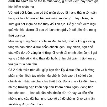
đình thì sao?
Đó có thể là mua vàng, gửi tiết kiệm hay tham gia
bảo hiểm nhân thọ.
Với gửi tiết kiệm, bạn có thể nhận được lãi hàng tháng từ ngân
hàng và tự chủ với số tiền mà mình muốn gửi. Tuy nhiên, lãi
suất gửi tiết kiệm có thể thay đổi liên tục. Để gửi tiết kiệm hiệu
quả và nhận được lãi cao thì bạn nên gửi với số tiền lớn, trong
thời gian dài.
Mua vàng cũng được coi là sự đầu tư tốt, nhất là khi giá vàng
tăng và bạn nhận được phần chênh lệch. Tuy nhiên, hạn chế
của việc dự trữ vàng là những rủi ro về tài chính tiềm ẩn khi giá
vàng có thể sẽ không thay đổi hoặc thậm chí giảm thấp hơn so
với giá mua ban đầu.
Cả 2 hình thức trên đều giúp bạn tích lũy được tiền và hưởng
phần chênh lệch tuy nhiên nếu chênh lệch cao thì có lợi còn
chênh lệch thấp sẽ phải chịu thiệt thòi. Đó là chưa kể đến, trong
những trường hợp khẩn cấp như khám chữa bệnh, đóng tiền
học cho con … bạn sẽ cần đến khoản dữ trữ này và dẫn đến
những nhu cầu dài hạn như bảo vệ và đề phòng rủi ro cá nhân
sẽ không được đảm bảo.