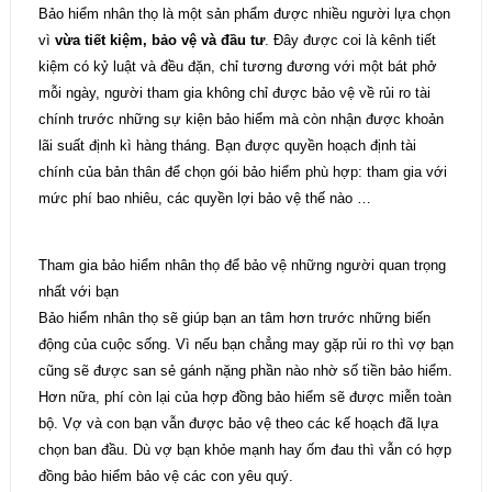
Bảo hiểm nhân thọ là một sản phẩm được nhiều người lựa chọn
vì
vừa tiết kiệm, bảo vệ và đầu tư
. Đây được coi là kênh tiết
kiệm có kỷ luật và đều đặn, chỉ tương đương với một bát phở
mỗi ngày, người tham gia không chỉ được bảo vệ về rủi ro tài
chính trước những sự kiện bảo hiểm mà còn nhận được khoản
lãi suất định kì hàng tháng. Bạn được quyền hoạch định tài
chính của bản thân để chọn gói bảo hiểm phù hợp: tham gia với
mức phí bao nhiêu, các quyền lợi bảo vệ thế nào …
Tham gia bảo hiểm nhân thọ để bảo vệ những người quan trọng
nhất với bạn
Bảo hiểm nhân thọ sẽ giúp bạn an tâm hơn trước những biến
động của cuộc sống. Vì nếu bạn chẳng may gặp rủi ro thì vợ bạn
cũng sẽ được san sẻ gánh nặng phần nào nhờ số tiền bảo hiểm.
Hơn nữa, phí còn lại của hợp đồng bảo hiểm sẽ được miễn toàn
bộ. Vợ và con bạn vẫn được bảo vệ theo các kế hoạch đã lựa
chọn ban đầu. Dù vợ bạn khỏe mạnh hay ốm đau thì vẫn có hợp
đồng bảo hiểm bảo vệ các con yêu quý.