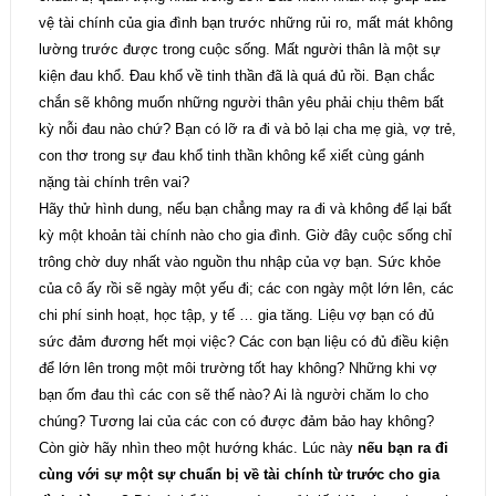
vệ tài chính của gia đình bạn trước những rủi ro, mất mát không
lường trước được trong cuộc sống. Mất người thân là một sự
kiện đau khổ. Đau khổ về tinh thần đã là quá đủ rồi. Bạn chắc
chắn sẽ không muốn những người thân yêu phải chịu thêm bất
kỳ nỗi đau nào chứ? Bạn có lỡ ra đi và bỏ lại cha mẹ già, vợ trẻ,
con thơ trong sự đau khổ tinh thần không kể xiết cùng gánh
nặng tài chính trên vai?
Hãy thử hình dung, nếu bạn chẳng may ra đi và không để lại bất
kỳ một khoản tài chính nào cho gia đình. Giờ đây cuộc sống chỉ
trông chờ duy nhất vào nguồn thu nhập của vợ bạn. Sức khỏe
của cô ấy rồi sẽ ngày một yếu đi; các con ngày một lớn lên, các
chi phí sinh hoạt, học tập, y tế … gia tăng. Liệu vợ bạn có đủ
sức đảm đương hết mọi việc? Các con bạn liệu có đủ điều kiện
để lớn lên trong một môi trường tốt hay không? Những khi vợ
bạn ốm đau thì các con sẽ thế nào? Ai là người chăm lo cho
chúng? Tương lai của các con có được đảm bảo hay không?
Còn giờ hãy nhìn theo một hướng khác. Lúc này
nếu bạn ra đi
cùng với sự một sự chuẩn bị về tài chính từ trước cho gia