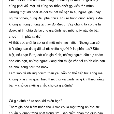
cũng phải đối mặt. Ai cũng sợ thần chết gọi đến tên mình.
Nhưng một khi ngài đã gọi thì bất kể bạn là ai, người giàu hay
người nghèo, cũng đều phải thưa. Rủi ro trong cuộc sống là điều
không ai trong chúng ta thay đổi được. Vậy chúng ta có thể làm
được gì ý nghĩa để lại cho gia đình nếu một ngày nào đó bất
chợt mình phải ra đi?
Vì thật sự, chết là sự ra đi một mình đơn độc. Nhưng bạn có
biết rằng bạn đang để lại rất nhiều người ở lại phía sau? Đặc
biệt, nếu bạn là trụ cột của gia đình, những người cần sự chăm
sóc của bạn, những người đang phụ thuộc vào tài chính của bạn
sẽ phải sống như thế nào?
Làm sao để những người thân yêu vẫn có thể tiếp tục sống mà
không phải chịu quá nhiều thiệt thòi và gánh nặng khi thiếu vắng
bạn – chỗ dựa vững chắc cho cả gia đình?
Cả gia đình sẽ ra sao khi thiếu bạn?
Tham gia bảo hiểm nhân thọ được coi là một trong những sự
chuẩn bị quan trọng nhất trong đời. Bảo hiểm nhân thọ giúp bảo