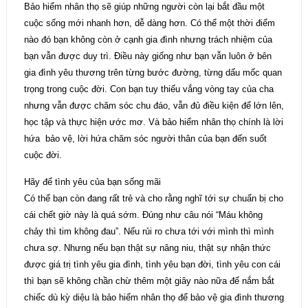
Bảo hiểm nhân thọ sẽ giúp những người còn lại bắt đầu một
cuộc sống mới nhanh hơn, dễ dàng hơn. Có thể một thời điểm
nào đó bạn không còn ở cạnh gia đình nhưng trách nhiệm của
bạn vẫn được duy trì. Điều này giống như bạn vẫn luôn ở bên
gia đình yêu thương trên từng bước đường, từng dấu mốc quan
trọng trong cuộc đời. Con bạn tuy thiếu vắng vòng tay của cha
nhưng vẫn được chăm sóc chu đáo, vẫn đủ điều kiện để lớn lên,
học tập và thực hiện ước mơ. Và bảo hiểm nhân thọ chính là lời
hứa bảo vệ, lời hứa chăm sóc người thân của bạn đến suốt
cuộc đời.
Hãy để tình yêu của bạn sống mãi
Có thể bạn còn đang rất trẻ và cho rằng nghĩ tới sự chuẩn bị cho
cái chết giờ này là quá sớm. Đúng như câu nói “Máu không
chảy thì tim không đau”. Nếu rủi ro chưa tới với mình thì mình
chưa sợ. Nhưng nếu bạn thật sự nâng niu, thật sự nhận thức
được giá trị tình yêu gia đình, tình yêu bạn đời, tình yêu con cái
thì bạn sẽ không chần chừ thêm một giây nào nữa để nắm bắt
chiếc dù kỳ diệu là bảo hiểm nhân thọ để bảo vệ gia đình thương