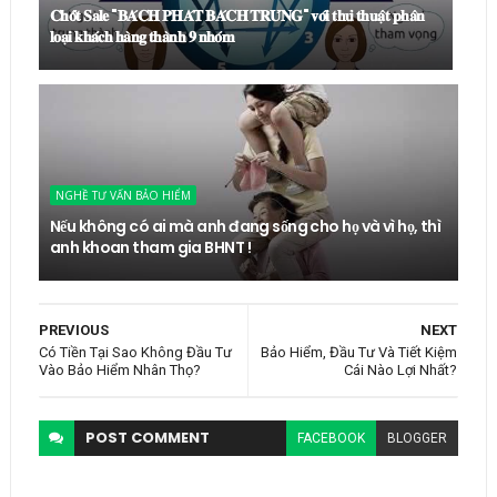
𝐂𝐡𝐨̂́𝐭 𝐒𝐚𝐥𝐞 "𝐁𝐀́𝐂𝐇 𝐏𝐇𝐀́𝐓 𝐁𝐀́𝐂𝐇 𝐓𝐑𝐔́𝐍𝐆" 𝐯𝐨̛́𝐢 𝐭𝐡𝐮̉ 𝐭𝐡𝐮𝐚̣̂𝐭 𝐩𝐡𝐚̂𝐧
𝐥𝐨𝐚̣𝐢 𝐤𝐡𝐚́𝐜𝐡 𝐡𝐚̀𝐧𝐠 𝐭𝐡𝐚̀𝐧𝐡 𝟗 𝐧𝐡𝐨́𝐦
NGHỀ TƯ VẤN BẢO HIỂM
Nếu không có ai mà anh đang sống cho họ và vì họ, thì
anh khoan tham gia BHNT !
PREVIOUS
NEXT
Có Tiền Tại Sao Không Đầu Tư
Bảo Hiểm, Đầu Tư Và Tiết Kiệm
Vào Bảo Hiểm Nhân Thọ?
Cái Nào Lợi Nhất?
POST
COMMENT
FACEBOOK
BLOGGER