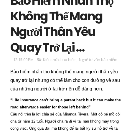
Bảo Hiểm Nhân Thọ
Không Thể Mang
Người Thân Yêu
Quay Trở Lại …
12:15:00 PM
Kiến thức bảo hiểm
,
Nghề tư vấn bảo hiểm
Bảo hiểm nhân thọ không thể mang người thân yêu
quay trở lại nhưng có thể làm cho con đường về sau
của những người ở lại trở nên dễ dàng hơn.
“Life insurance can’t bring a parent back but it can make the
road afterwards easier for those left behind”
Câu nói trên là lời chia sẻ của Miranda Rivera. Một cô bé mồ côi
cha từ năm 12 tuổi. Người cha ra đi vì tai nạn không may trong
công việc. Ông qua đời mà không để lại bất kỳ sự hỗ trợ về tài