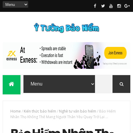
Home
/
Kiến thức bảo hiểm
/
Nghề tư vấn bảo hiểm
/
Bảo Hiểm
Nhân Thọ Không Thể Mang Người Thân Yêu Quay Trở Lại …