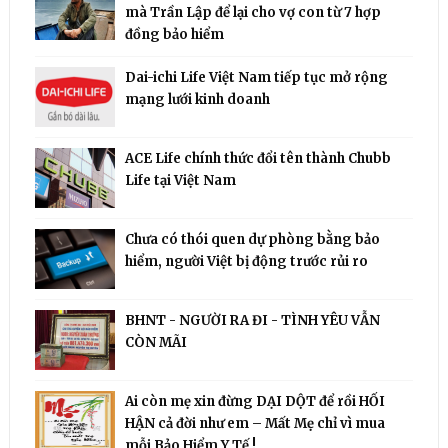
mà Trần Lập để lại cho vợ con từ 7 hợp
đồng bảo hiểm
Dai-ichi Life Việt Nam tiếp tục mở rộng
mạng lưới kinh doanh
ACE Life chính thức đổi tên thành Chubb
Life tại Việt Nam
Chưa có thói quen dự phòng bằng bảo
hiểm, người Việt bị động trước rủi ro
BHNT - NGƯỜI RA ĐI - TÌNH YÊU VẪN
CÒN MÃI
Ai còn mẹ xin đừng DẠI DỘT để rồi HỐI
HẬN cả đời như em – Mất Mẹ chỉ vì mua
mỗi Bảo Hiểm Y Tế !