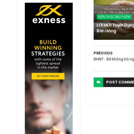
KIẾN THỨC BẢO HIỂM
LỜI MỜI Tuyển Dụn
Bán Hàng
PREVIOUS
BHNT - Để không bỏ n
POST
COMME