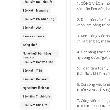
Bảo Hiểm Dai-ichi Life
1. CÔNG VIỆC là mộ
răm rắp làm việc, h
Bảo Hiểm Manulife
2. Dấn thân vào làm
Bảo Hiểm Phi Nhân Thọ
khôn làm bằng trí 
Bảo Hiểm AIA
3. Xem công việc n
Bancassurance
chỉ là tiền bạc, m
Sống khoẻ
4. Đặt nặng trách n
Nghệ thuật bán hàng
hy vọng được “gặt q
đỉnh cao
Bảo Hiểm Hanwha Life
5. Toàn tâm toàn ý t
Bảo Hiểm Y Tế
thất đức. Khi làm
Bảo Hiểm Generali
6. Coi công việc là 
Nghệ thuật lãnh đạo
BUỔI SÁNG CỦA BẠ
Bảo hiểm Chubb Life
7. Công việc không c
Bảo Hiểm Sun Life
KHÔNG CÓ CÔNG VI