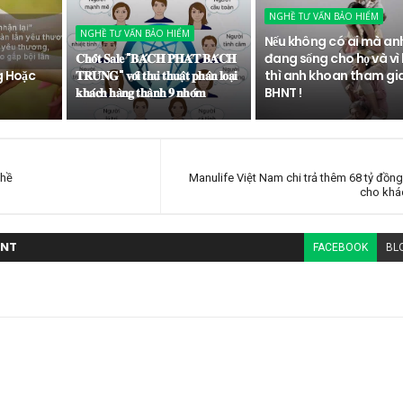
NGHỀ TƯ VẤN BẢO HIỂM
NGHỀ TƯ VẤN BẢO HIỂM
Nếu không có ai mà an
𝐂𝐡𝐨̂́𝐭 𝐒𝐚𝐥𝐞 "𝐁𝐀́𝐂𝐇 𝐏𝐇𝐀́𝐓 𝐁𝐀́𝐂𝐇
đang sống cho họ và vì 
g Hoặc
𝐓𝐑𝐔́𝐍𝐆" 𝐯𝐨̛́𝐢 𝐭𝐡𝐮̉ 𝐭𝐡𝐮𝐚̣̂𝐭 𝐩𝐡𝐚̂𝐧 𝐥𝐨𝐚̣𝐢
thì anh khoan tham gi
𝐤𝐡𝐚́𝐜𝐡 𝐡𝐚̀𝐧𝐠 𝐭𝐡𝐚̀𝐧𝐡 𝟗 𝐧𝐡𝐨́𝐦
BHNT !
ghề
Manulife Việt Nam chi trả thêm 68 tỷ đồng 
cho khá
NT
FACEBOOK
BL