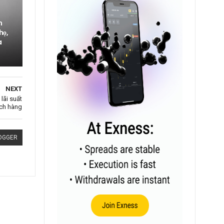
h
họ,
a
NEXT
lãi suất
ch hàng
OGGER