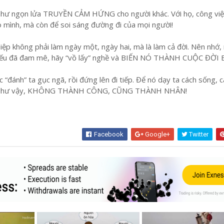
như ngọn lửa TRUYỀN CẢM HỨNG cho người khác. Với họ, công việ
o mình, mà còn để soi sáng đường đi của mọi người!
hiệp không phải làm ngày một, ngày hai, mà là làm cả đời. Nên nhớ,
nếu đã đam mê, hãy “vồ lấy” nghề và BIẾN NÓ THÀNH CUỘC ĐỜI 
 “đánh” ta gục ngã, rồi đứng lên đi tiếp. Để nó dạy ta cách sống, 
o. Như vậy, KHÔNG THÀNH CÔNG, CŨNG THÀNH NHÂN!
Facebook
Google+
Twitter