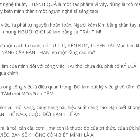
t nghệ thuật, THÀNH QUẢ là một tác phẩm! Vì vậy, đừng là “cỗ m
ãy biến mình thành một người nghệ sĩ sáng tạo!
 việc, ta phải tự nguyện hoàn toàn. Người kém làm bằng chân tay,
óc, nhưng NGƯỜI GIỎI sẽ làm bằng cả TRÁI TIM!
hư một cách tu hành, để TU TRÍ, RÈN ĐỨC, LUYỆN TÀI. Mục tiêu k
à là NÂNG CẤP BẢN THÂN lên một tầng cao mới!
hiệm của mình đối với công việc. TÀI thôi chưa đủ, phải có KỶ LUẬT
uả chín”!
rong công việc là điều quan trọng. Bởi làm bất kỳ việc gì vô tâm, đ
 có TÂM mới MONG có TẦM!
niềm vui mỗi sáng, càng hăng hái, hiệu suất càng cao. Bạn biết khôn
N THẾ NÀO, CUỘC ĐỜI BẠN THẾ ẤY!
hỉ là “cái cần câu cơm”, mà còn là thước đo của tri thức, của sức hú
ỆC, BẠN SẼ KHÔNG CÒN BIẾT MÌNH LÀ AI!