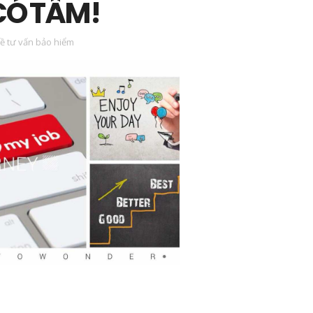
CÓ TÂM!
ề tư vấn bảo hiểm