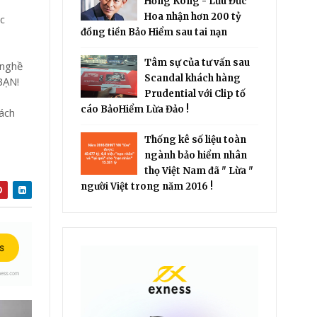
Hồng Kông - Lưu Đức
Hoa nhận hơn 200 tỷ
c
đồng tiền Bảo Hiểm sau tai nạn
Tâm sự của tư vấn sau
 nghề
Scandal khách hàng
BẠN!
Prudential với Clip tố
cáo BảoHiểm Lừa Đảo !
cách
Thống kê số liệu toàn
ngành bảo hiểm nhân
thọ Việt Nam đã " Lừa "
người Việt trong năm 2016 !