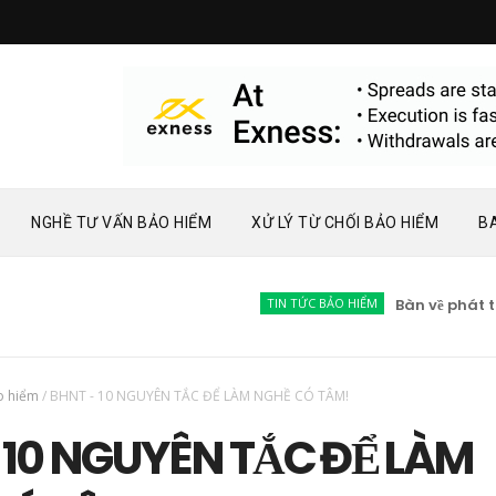
NGHỀ TƯ VẤN BẢO HIỂM
XỬ LÝ TỪ CHỐI BẢO HIỂM
B
TIN TỨC BẢO HIỂM
Bàn về phát triển 
o hiểm
/
BHNT - 10 NGUYÊN TẮC ĐỂ LÀM NGHỀ CÓ TÂM!
 10 NGUYÊN TẮC ĐỂ LÀM