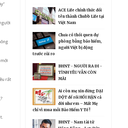
áy”
ACE Life chính thức đổi
tên thành Chubb Life tại
 người
Việt Nam
Chưa có thói quen dự
hông
phòng bằng bảo hiểm,
người Việt bị động
trước rủi ro
 mới
BHNT - NGƯỜI RA ĐI -
TÌNH YÊU VẪN CÒN
MÃI
ều rất
Ai còn mẹ xin đừng DẠI
DỘT để rồi HỐI HẬN cả
g?
đời như em – Mất Mẹ
chỉ vì mua mỗi Bảo Hiểm Y Tế !
t.
BHNT - Nam tài tử