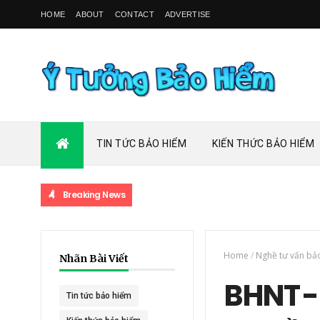
HOME
ABOUT
CONTACT
ADVERTISE
TIN TỨC BẢO HIỂM
KIẾN THỨC BẢO HIỂM
Breaking News
Home
/
Nghề tư vấn bả
Nhãn Bài Viết
BHNT -
Tin tức bảo hiểm