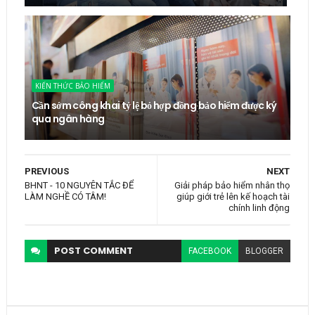
KIẾN THỨC BẢO HIỂM
Cần sớm công khai tỷ lệ bỏ hợp đồng bảo hiểm được ký
qua ngân hàng
PREVIOUS
NEXT
BHNT - 10 NGUYÊN TẮC ĐỂ
Giải pháp bảo hiểm nhân thọ
LÀM NGHỀ CÓ TÂM!
giúp giới trẻ lên kế hoạch tài
chính linh động
POST
COMMENT
FACEBOOK
BLOGGER