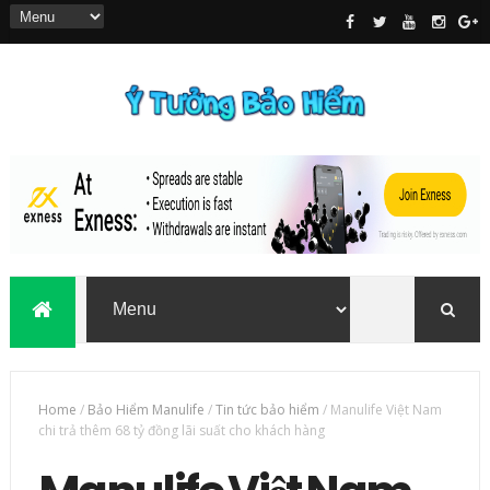
Home
/
Bảo Hiểm Manulife
/
Tin tức bảo hiểm
/
Manulife Việt Nam
chi trả thêm 68 tỷ đồng lãi suất cho khách hàng