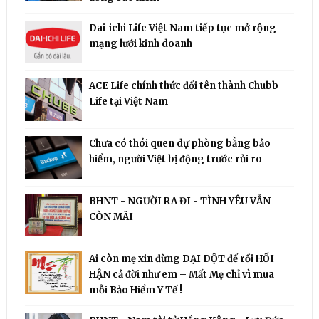
Dai-ichi Life Việt Nam tiếp tục mở rộng
mạng lưới kinh doanh
ACE Life chính thức đổi tên thành Chubb
Life tại Việt Nam
Chưa có thói quen dự phòng bằng bảo
hiểm, người Việt bị động trước rủi ro
BHNT - NGƯỜI RA ĐI - TÌNH YÊU VẪN
CÒN MÃI
Ai còn mẹ xin đừng DẠI DỘT để rồi HỐI
HẬN cả đời như em – Mất Mẹ chỉ vì mua
mỗi Bảo Hiểm Y Tế !