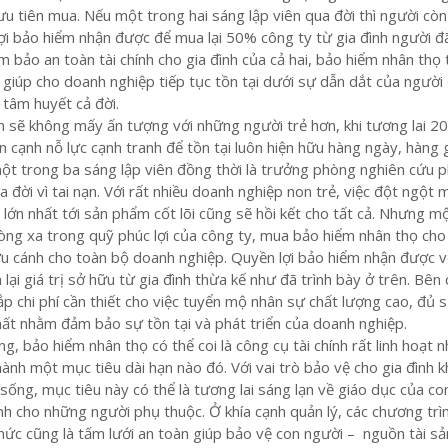
u tiên mua. Nếu một trong hai sáng lập viên qua đời thì người còn 
ợi bảo hiểm nhận được để mua lại 50% công ty từ gia đình người đ
m bảo an toàn tài chính cho gia đình của cả hai, bảo hiểm nhân thọ
giúp cho doanh nghiệp tiếp tục tồn tại dưới sự dẫn dắt của người
 tâm huyết cả đời.
ên sẽ không mấy ấn tượng với những người trẻ hơn, khi tương lai 2
n cạnh nỗ lực cạnh tranh để tồn tại luôn hiện hữu hàng ngày, hàng g
ột trong ba sáng lập viên đồng thời là trưởng phòng nghiên cứu p
a đời vì tai nạn. Với rất nhiều doanh nghiệp non trẻ, việc đột ngột 
lớn nhất tới sản phẩm cốt lõi cũng sẽ hồi kết cho tất cả. Nhưng m
hòng xa trong quỹ phúc lợi của công ty, mua bảo hiểm nhân thọ cho
ứu cánh cho toàn bộ doanh nghiệp. Quyền lợi bảo hiểm nhận được v
lại giá trị sở hữu từ gia đình thừa kế như đã trình bày ở trên. Bên
ắp chi phí cần thiết cho việc tuyển mộ nhân sự chất lượng cao, đủ 
ất nhằm đảm bảo sự tồn tại và phát triển của doanh nghiệp.
g, bảo hiểm nhân thọ có thể coi là công cụ tài chính rất linh hoạt 
nh một mục tiêu dài hạn nào đó. Với vai trò bảo vệ cho gia đình k
sống, mục tiêu này có thể là tương lai sáng lạn về giáo dục của con
nh cho những người phụ thuộc. Ở khía cạnh quản lý, các chương trì
ức cũng là tấm lưới an toàn giúp bảo vệ con người – nguồn tài sản