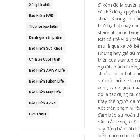
đi kèm đó là quyền ư
Xử lý từ chối
có thể dùng quyền l
Bảo Hiểm FWD
khuất. Không chỉ đả
trường hợp này còn 
Trục lợi bảo hiểm
khai sinh ra nó bằng
Đánh giá sản phẩm
Rất có thể ví dụ tr
sau là quá xa vời bê
Bảo Hiểm Sức Khỏe
Nhưng hãy giả sử m
triển của startup qu
Chia Sẻ Cuối Tuần
người có ảnh hưởng 
Bảo Hiểm AVIVA Life
khoản chi có tính p
sự chủ chốt sẽ là c
Bảo Hiểm Fubon Life
công ty sẽ giúp mua 
Bảo Hiểm Map Life
đó là tác dụng bù đ
thay thế người đã m
Bảo Hiểm Aviva
Xét trên phạm vi rộn
đảm bảo sự hoàn thà
Giới Thiệu
bất trắc trong cuộc 
hay đảm bảo tài chí
hiểm nhóm cho tổ ch