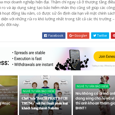
ủa mọi doanh nghiệp hiện đại. Thậm chí ngay cả ở thượng tầng điề
rủi ro và áp dụng sáng tạo bảo hiểm nhân thọ cũng sẽ giúp các công
ã hoạt động lâu năm, có được sử ổn định dài hạn về mặt chính sách
 diện với những rủi ro khó lường nhất trong tất cả các thị trường –
uộc đời này.
Facebook
Google+
Twitter
NGHỀ TƯ VẤN BẢO HIỂM
NGHỀ TƯ VẤN BẢO HIỂM
Nếu không có ai mà an
𝐂𝐡𝐨̂́𝐭 𝐒𝐚𝐥𝐞 "𝐁𝐀́𝐂𝐇 𝐏𝐇𝐀́𝐓 𝐁𝐀́𝐂𝐇
đang sống cho họ và vì 
g Hoặc
𝐓𝐑𝐔́𝐍𝐆" 𝐯𝐨̛́𝐢 𝐭𝐡𝐮̉ 𝐭𝐡𝐮𝐚̣̂𝐭 𝐩𝐡𝐚̂𝐧 𝐥𝐨𝐚̣𝐢
thì anh khoan tham gi
𝐤𝐡𝐚́𝐜𝐡 𝐡𝐚̀𝐧𝐠 𝐭𝐡𝐚̀𝐧𝐡 𝟗 𝐧𝐡𝐨́𝐦
BHNT !