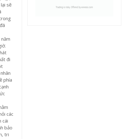
lại sẽ
ã
 trong
 đã
0 năm
iờ.
hát
mất đi
ột
 nhân
ề phía
 cạnh
sức
nhằm
hỏi các
 cái
nh bảo
, tri