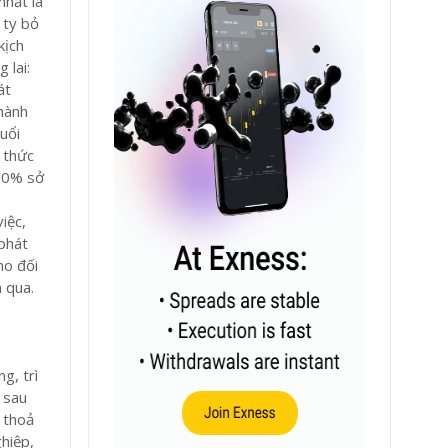
nhất là
 ty bỏ
kịch
 lai:
át
 hành
uổi
n thức
 50% sở
iệc,
phát
ho đối
 qua.
g, trì
 sau
 thoả
hiệp,