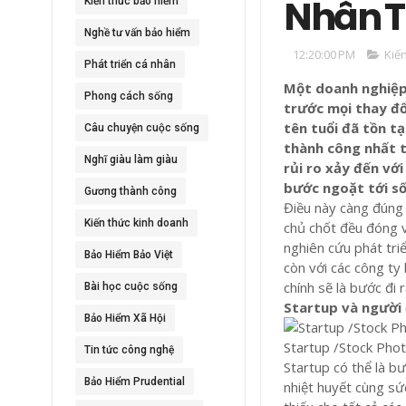
Nhân T
Kiến thức bảo hiểm
Nghề tư vấn bảo hiểm
12:20:00 PM
Kiế
Phát triển cá nhân
Một doanh nghiệp
Phong cách sống
trước mọi thay đổ
tên tuổi đã tồn t
Câu chuyện cuộc sống
thành công nhất t
Nghĩ giàu làm giàu
rủi ro xảy đến với
bước ngoặt tới s
Gương thành công
Điều này càng đúng 
Kiến thức kinh doanh
chủ chốt đều đóng v
nghiên cứu phát tri
Bảo Hiểm Bảo Việt
còn với các công ty
chính sẽ là bước đi
Bài học cuộc sống
Startup và người
Bảo Hiểm Xã Hội
Startup /Stock Pho
Tin tức công nghệ
Startup có thể là b
Bảo Hiểm Prudential
nhiệt huyết cùng sức