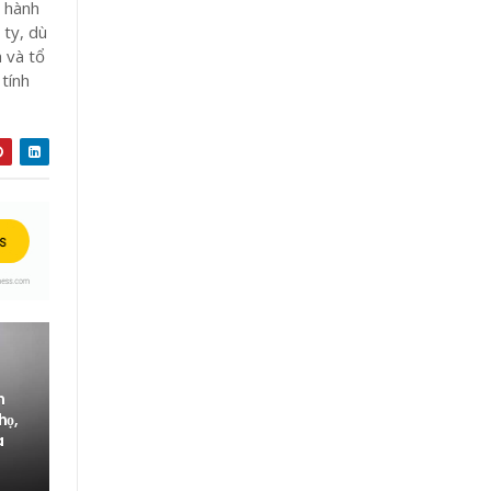
u hành
 ty, dù
 và tổ
 tính
h
họ,
a