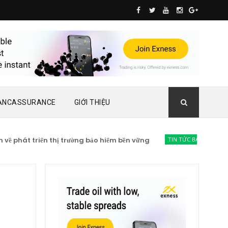
ANCASSURANCE
GIỚI THIỆU
phát triển thị trường bảo hiểm bền vững
TIN TỨC BẢO HIỂM
Lạc 