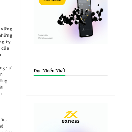
g vững
 những
ng ty
g của
à
ông sự
Đọc Nhiều Nhất
ẫn
sống
ài
p.
bão,
hể