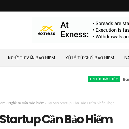
NGHỀ TƯ VẤN BẢO HIỂM
XỬ LÝ TỪ CHỐI BẢO HIỂM
B
TIN TỨC BẢO HIỂM
Bàn về 
hiểm
/
Nghề tư vấn bảo hiểm
/
Tại Sao Startup Cần Bảo Hiểm Nhân Thọ?
 Startup Cần Bảo Hiểm