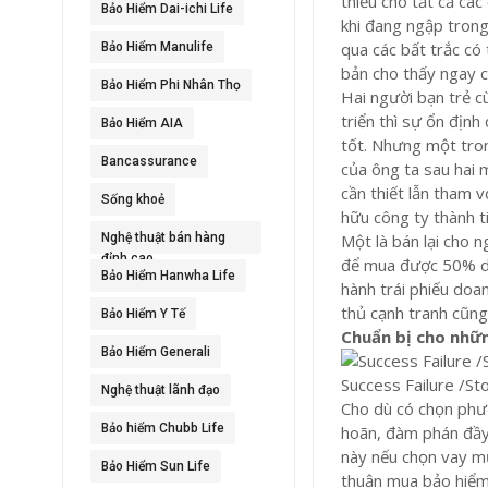
thiếu cho tất cả các
Bảo Hiểm Dai-ichi Life
khi đang ngập trong
qua các bất trắc có
Bảo Hiểm Manulife
bản cho thấy ngay c
Bảo Hiểm Phi Nhân Thọ
Hai người bạn trẻ c
triển thì sự ổn địn
Bảo Hiểm AIA
tốt. Nhưng một tron
Bancassurance
của ông ta sau hai 
cần thiết lẫn tham
Sống khoẻ
hữu công ty thành ti
Nghệ thuật bán hàng
Một là bán lại cho 
đỉnh cao
để mua được 50% do
Bảo Hiểm Hanwha Life
hành trái phiếu doan
thủ cạnh tranh cũng
Bảo Hiểm Y Tế
Chuẩn bị cho nhữ
Bảo Hiểm Generali
Success Failure /St
Nghệ thuật lãnh đạo
Cho dù có chọn phươ
Bảo hiểm Chubb Life
hoãn, đàm phán đầy 
này nếu chọn vay mư
Bảo Hiểm Sun Life
thuận mua bảo hiểm