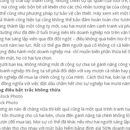
 công ty startup thành công. Nhưng chính sự lạc quan của tuổi trẻ, 
 núi công việc bộn bề sẽ khiến cho các chủ nhân tương lai của công
 thể cũng như phương pháp tự bảo vệ cần thiết. Hãy xem xét một 
ả thành công hiện tại cũng không thể bảo đảm hoàn toàn cho tương
ùng thành lập một công ty mới, sau hai mươi năm cạnh tranh và ph
h dường như đã đến ở tuổi trung niên khi doanh nghiệp nói trên vận
g hai sáng lập viên qua đời đột ngột – điều không quá hiếm hoi ở t
mươi năm lao lực. Rất có thể gia đình người quá cố không có cả kiế
 vọng điều hành một doanh nghiệp mà chỉ muốn biến phần thừa kế
ền mặt, họ có hai lựa chọn.
người bạn kia, không những mất đi cộng sự chia sẻ gánh nặng công v
anh nghiệp thì ông ta sẽ phải đối diện với vay mượn cá nhân hay 
h nghiệp để mua lại chính công ty của mình. Cách thứ hai, bán lại c
 đồng nghĩa với việc đặt dấu chấm hết cho sự nghiệp hai mươi năm
ng điều bất trắc không thừa
ock Photo
ng án nào đi chăng nữa thì kết quả cũng là một quá trình tranh tụn
tổn thương cho cả hai bên, chưa đến gánh nặng tài chính khổng lồ
ợn (để mua lại). Mọi sự có thể đã khác nếu như hai người sáng lập
 nhân thọ cho nhau với mức bảo hiểm bằng định giá 50% doanh ng