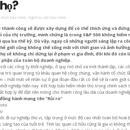
họ?
n thức bảo hiểm
,
Nghề tư vấn bảo hiểm
 thành công sẽ được xây dựng để có thể thích ứng và đứn
i của thị trường, minh chứng là trong S&P 500 không hiếm
ại qua ba thế kỷ. Dù vậy, ngay cả những người sáng lập ra cô
hế giới cũng không thể sống mãi với thời gian và ảnh hưởn
 họ sẽ không chỉ dừng lại ở phạm vi gia đình, đôi khi đó còn l
ố phận của toàn bộ doanh nghiệp.
với các công ty khởi nghiệp, ở quy mô nhỏ và mới thành lập, các c
ai trò quan trọng từ khâu quan hệ công chúng, vận hành tổ chức l
ển – mất mát về nhân sự ở giai đoạn đầu rất có thể sẽ là ranh giới 
 khởi nghiệp hiện nay. Kết hợp bảo hiểm nhân thọ trong chính sách t
 rất hợp lý để đặt nền móng cho thành công lâu dài của doanh nghiệ
 đồng hành mang tên “Rủi ro”
to
ước đi sự nghiệp thú vị, tập trung ở mức độ cao nhất toàn bộ hoài 
 sáng tạo của tuổi trẻ. Tính lạc quan cố hữu cũng là gia vị không t