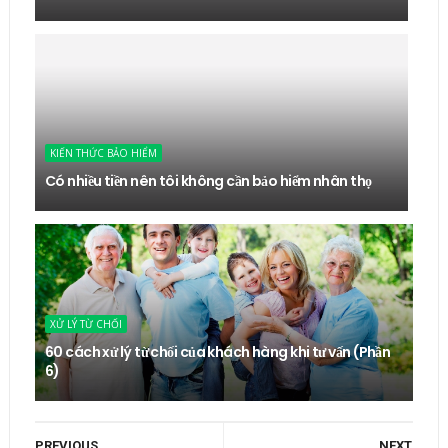
KIẾN THỨC BẢO HIỂM
Có nhiều tiền nên tôi không cần bảo hiểm nhân thọ
XỬ LÝ TỪ CHỐI
60 cách xử lý từ chối của khách hàng khi tư vấn (Phần
6)
PREVIOUS
NEXT