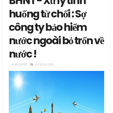
BHNT - Xử lý tình
huống từ chối : Sợ
công ty bảo hiểm
nước ngoài bỏ trốn về
nước !
8:49:00 PM
Xử lý từ chối