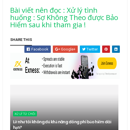
Bài viết nên đọc : Xử lý tình
huống : Sợ Không Theo được Bảo
Hiểm sau khi tham gia !
SHARE THIS
Facebook
Google+
Twitter
XỬ LÝ TỪ CHỐI
Lỡ như tôi không đủ khả năng đóng phí bảo hiểm dài
hạn?