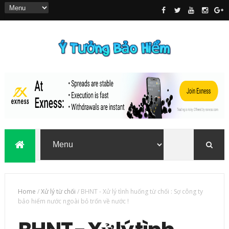
Home
/
Xử lý từ chối
/
BHNT - Xử lý tình huống từ chối : Sợ công ty
bảo hiểm nước ngoài bỏ trốn về nước !