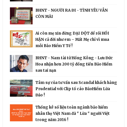
BHNT - NGƯỜI RA ĐI - TÌNH YÊU VẪN
CÒN MÃI
Ai còn mẹ xin đừng DẠI DỘT để rồi HỐI
HẬN cả đời như em – Mất Mẹ chỉ vì mua
mỗi Bảo Hiểm Y Tế !
BHNT - Nam tài tử Hồng Kông - Lưu Đức
Hoa nhận hơn 200 tỷ đồng tiền Bảo Hiểm
sau tai nạn
Tâm sự của tư vấn sau Scandal khách hàng
Prudential với Clip tố cáo BảoHiểm Lừa
Đảo !
Thống kê số liệu toàn ngành bảo hiểm
nhân thọ Việt Nam đã " Lừa " người Việt
trong năm 2016 !