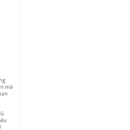
ồng
ạn mà
bạn
đủ
nếu
ể