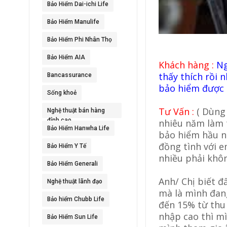
Bảo Hiểm Dai-ichi Life
Bảo Hiểm Manulife
Bảo Hiểm Phi Nhân Thọ
Bảo Hiểm AIA
Khách hàng :
Ng
thấy thích rồi
Bancassurance
bảo hiểm được
Sống khoẻ
Tư Vấn :
( Dùng
Nghệ thuật bán hàng
đỉnh cao
nhiêu năm làm t
Bảo Hiểm Hanwha Life
bảo hiểm hầu nh
đồng tình với e
Bảo Hiểm Y Tế
nhiều phải khô
Bảo Hiểm Generali
Anh/ Chị biết đ
Nghệ thuật lãnh đạo
mà là mình đang
Bảo hiểm Chubb Life
đến 15% từ thu 
nhập cao thì mì
Bảo Hiểm Sun Life