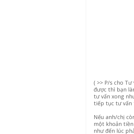
( >> P/s cho Tư
được thì bạn là
tư vấn xong như
tiếp tục tư vấn
Nếu anh/chị cò
một khoản tiền
như đến lúc phả