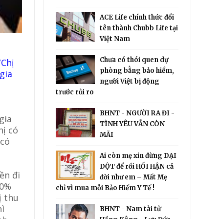
ACE Life chính thức đổi
tên thành Chubb Life tại
Việt Nam
Chưa có thói quen dự
/Chị
phòng bằng bảo hiểm,
gia
người Việt bị động
trước rủi ro
BHNT - NGƯỜI RA ĐI -
gia
TÌNH YÊU VẪN CÒN
hị có
MÃI
 có
Ai còn mẹ xin đừng DẠI
DỘT để rồi HỐI HẬN cả
ền đi
đời như em – Mất Mẹ
10%
chỉ vì mua mỗi Bảo Hiểm Y Tế !
ị thu
hì
BHNT - Nam tài tử