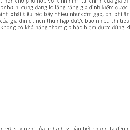
t hơn cho phù hợp với tình hình tài chính của gia đì
 anh/Chị cũng đang lo lắng rằng gia đình kiếm được
mình phải tiêu hết bấy nhiêu như cơm gạo, chi phí ăn
của gia đình… nên thu nhập được bao nhiêu thì tiêu
 không có khả năng tham gia bảo hiểm được đúng 
 với suy nghĩ của anh/chị vì hầu hết chúng ta đều c