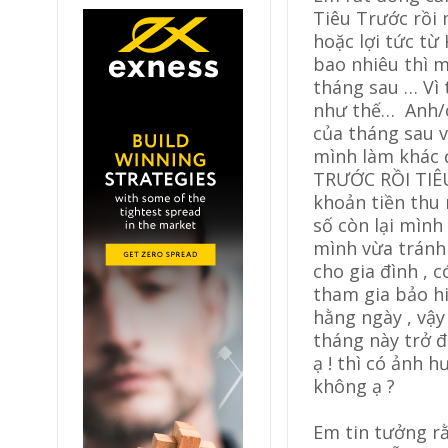
Tiêu Trước rồi 
hoặc lợi tức từ
bao nhiêu thì m
tháng sau … Vì t
như thế… Anh/c
của tháng sau v
mình làm khác đ
TRƯỚC RỒI TIÊU
khoản tiền thu 
số còn lại mình
mình vừa tránh 
cho gia đình , c
tham gia bảo h
hằng ngày , vậy
tháng này trở đ
ạ ! thì có ảnh 
không ạ ?
Em tin tưởng rằ