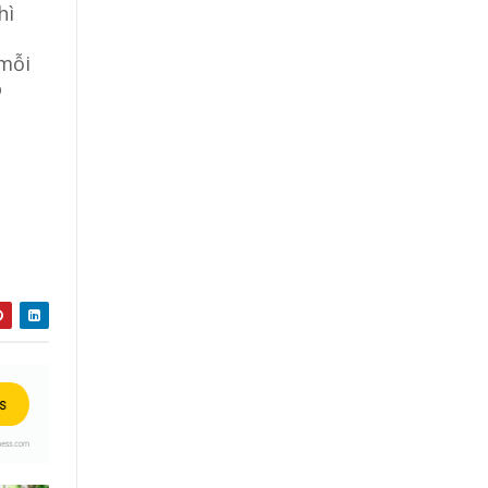
hì
 mỗi
ó