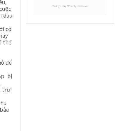
ều,
cuộc
m đâu
ới có
 may
ó thể
hỏ để
ập bị
u
i trừ
thu
 bảo