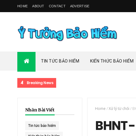
HOME
ABOUT
CONTACT
ADVERTISE
TIN TỨC BẢO HIỂM
KIẾN THỨC BẢO HIỂM
Breaking News
Home
/
Xử lý từ chối
/
BH
Nhãn Bài Viết
BHNT - 
Tin tức bảo hiểm