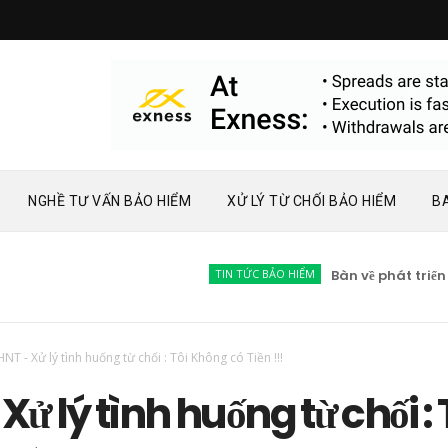
NGHỀ TƯ VẤN BẢO HIỂM
XỬ LÝ TỪ CHỐI BẢO HIỂM
B
TIN TỨC BẢO HIỂM
Bàn về phát triển thị tr
NT - Xử lý tình huống từ chối : Tôi Không có Tiền !!!
Xử lý tình huống từ chối : 