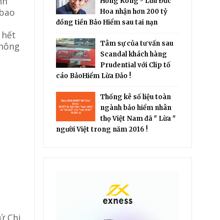
nh
Hồng Kông - Lưu Đức
 bao
Hoa nhận hơn 200 tỷ
đồng tiền Bảo Hiểm sau tai nạn
 hết
Tâm sự của tư vấn sau
không
Scandal khách hàng
Prudential với Clip tố
cáo BảoHiểm Lừa Đảo !
Thống kê số liệu toàn
ngành bảo hiểm nhân
thọ Việt Nam đã " Lừa "
người Việt trong năm 2016 !
ứ Chi