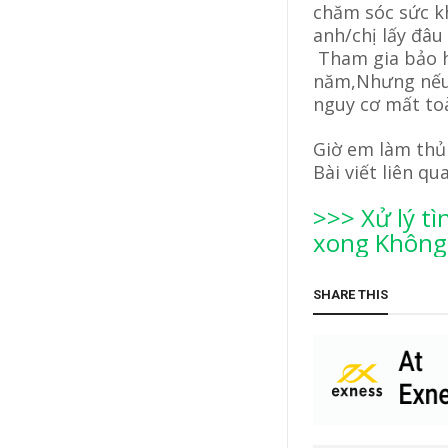
chăm sóc sức kh
anh/chị lấy đâu
Tham gia bảo h
năm,Nhưng nếu 
nguy cơ mất to
Giờ em làm thủ 
Bài viết liên qu
>>> Xử lý t
xong Không
SHARE THIS