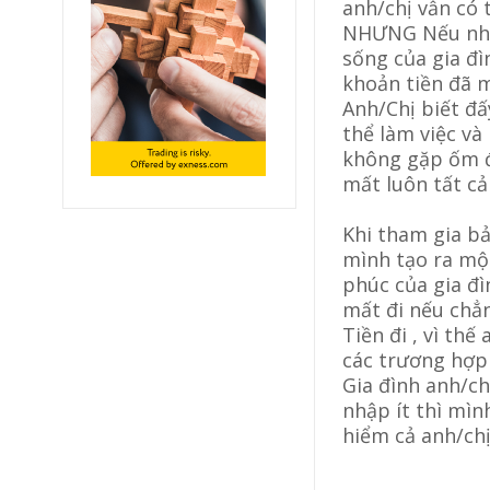
anh/chị vẫn có 
NHƯNG Nếu như 
sống của gia đì
khoản tiền đã 
Anh/Chị biết đấ
thể làm việc và
không gặp ốm đ
mất luôn tất cả .
Khi tham gia b
mình tạo ra một
phúc của gia đ
mất đi nếu chẳ
Tiền đi , vì thế
các trương hợp 
Gia đình anh/ch
nhập ít thì mìn
hiểm cả anh/chị