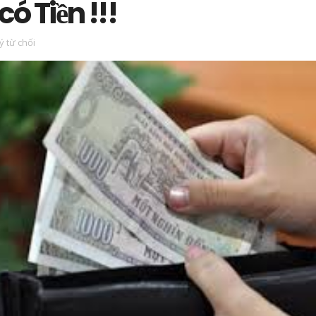
ó Tiền !!!
ý từ chối