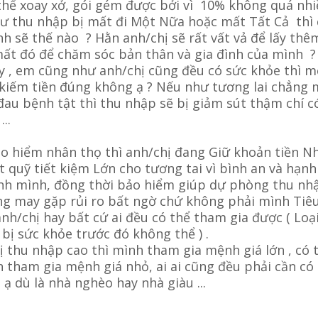
thể xoay xở, gói gém được bởi vì 10% không quá nhi
thu nhập bị mất đi Một Nữa hoặc mất Tất Cả thì 
nh sẽ thế nào ? Hằn anh/chị sẽ rất vất vả để lấy thê
mất đó để chăm sóc bản thân và gia đình của mình ?
y , em cũng như anh/chị cũng đều có sức khỏe thì m
 kiếm tiền đúng không ạ ? Nếu như tương lai chẳng
au bệnh tật thì thu nhập sẽ bị giảm sút thậm chí c
..
ảo hiểm nhân thọ thì anh/chị đang Giữ khoản tiền N
 quỹ tiết kiệm Lớn cho tương tai vì bình an và hạnh
ình mình, đồng thời bảo hiểm giúp dự phòng thu nh
ng may gặp rủi ro bất ngờ chứ không phải mình Tiê
 anh/chị hay bất cứ ai đều có thể tham gia được ( Loạ
bị sức khỏe trước đó không thể ) .
ị thu nhập cao thì mình tham gia mệnh giá lớn , có 
h tham gia mệnh giá nhỏ, ai ai cũng đều phải cần có
 ạ dù là nhà nghèo hay nhà giàu ...