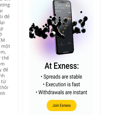
Lương
ại
ôi để
lại
ập
ờ
IỆM
c một
ệm,
ư thế
iểm
y để
nh
 từ
thôi
ình