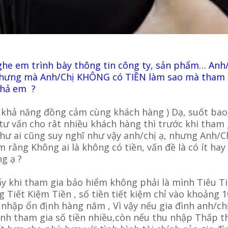
he em trình bày thông tin công ty, sản phẩm… Anh
 nhưng mà Anh/Chị KHÔNG có TIỀN làm sao mà tham 
 hả em ?
 khả năng đồng cảm cùng khách hàng ) Dạ, suốt bao
ư vấn cho rât nhiều khách hàng thì trước khi tham 
ư ai cũng suy nghĩ như vậy anh/chị ạ, nhưng Anh/C
m rằng Không ai là không có tiền, vấn đề là có ít hay
ng ạ ?
ấy khi tham gia bảo hiểm không phải là mình Tiêu Ti
 Tiết Kiệm Tiền , số tiền tiết kiệm chỉ vào khoảng 
nhập ổn định hàng năm , Vì vậy nếu gia đình anh/ch
nh tham gia số tiền nhiều,còn nếu thu nhập Thấp t