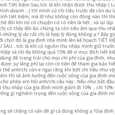
mới Tiết Kiệm Sau,tức là khi nhận được thu nhập ( 
 Kinh doanh …) thì mình cứ chi tiêu trước đã còn dư l
ình tiết kiệm, mà lỡ như không còn đồng nào thì th
hế đôi khi nó có chuyện cứ có tiền là hết , và lại lặp 
hị có thấy đôi lúc chúng ta còn tiêu âm qua thu nh
ì những lý do rất chi là hợp lý đúng không ạ ? Bây gi
i chút đó là gia đình nhà mình lên kế hoạch TIẾT K
 SAU , tức là khi có nguồn thu nhập mình giữ trướ
nhập và tối đa không quá 15% để vì mục đích tiết ki
 dùng để trang trải cho mọi chi phí của gia đình, nh
được sự lãng phí lại còn có tiền để tham gia bảo h
ó thể anh/chị còn e ngại rằng khi bớt chi tiêu như vậ
iểm thì sẽ ảnh hưởng đến cuộc sống của gia đình mì
 cho phép em hỏi anh/chị câu này : Nếu như bắt đầu
i thu nhập của gia đình mình giảm đi 10% , chỉ 10% 
hưởng gì nghiêm trọng đến cuộc sống của gia đình m
ng sẽ chẳng có vấn đề gì cả đúng không ạ ?Gia đình