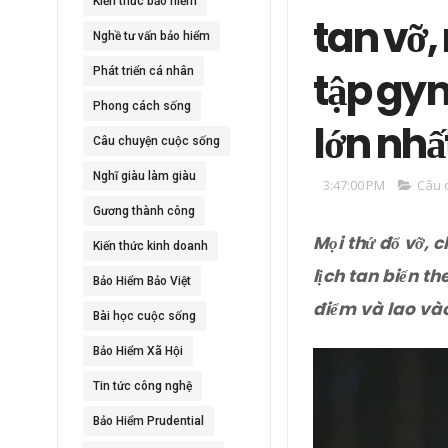
Kiến thức bảo hiểm
tan vỡ,
Nghề tư vấn bảo hiểm
tập gym
Phát triển cá nhân
Phong cách sống
lớn nhấ
Câu chuyện cuộc sống
Nghĩ giàu làm giàu
3:47:00 PM
Câu 
Gương thành công
Mọi thứ đổ vỡ, c
Kiến thức kinh doanh
lịch tan biến t
Bảo Hiểm Bảo Việt
điểm và lao và
Bài học cuộc sống
Bảo Hiểm Xã Hội
Tin tức công nghệ
Bảo Hiểm Prudential