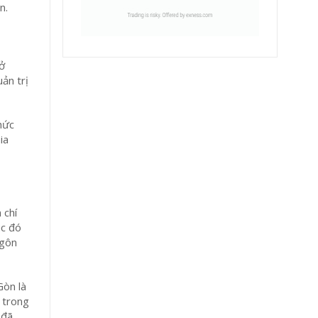
n.
ở
ản trị
hức
ia
 chí
úc đó
ngôn
Gòn là
o trong
 đã