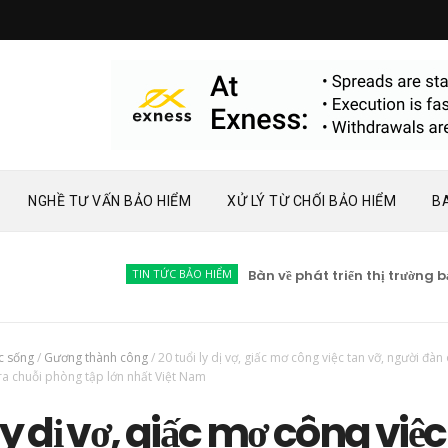
NGHỀ TƯ VẤN BẢO HIỂM
XỬ LÝ TỪ CHỐI BẢO HIỂM
B
TIN TỨC BẢO HIỂM
Bàn về phát triển thị trường bảo hi
c sống
/
Gương thành công
/
20 tuổi ly dị vợ, giấc mơ công việc tan vỡ, người đàn
ra chuỗi phòng tập lớn nhất Việt Nam
ly dị vợ, giấc mơ công việc