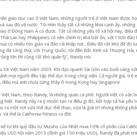
 nền giáo dục cao ở Việt Nam, những người trẻ ở Việt Nam được họ
và sau đó về nước. Tôi nhìn thấy tất cả những khía cạnh ấy, những
nào ở Đông Nam Á có được. Tất cả những yếu tố xã hội này, điều 
 Thái Lan hay Philippines có nền chính trị khá bất ổn, với 1500 đảo 
ia có nhiều tôn giáo và đảo rải khắp nơi... Điều đó rất khó để đo 
cũng đã từng thử, với Trung Quốc, tôi đến Bắc Kinh và Thượng Hải, 
rộng lớn thì cũng rất khó quản lý”, Randy nói.
ầu tới Việt Nam năm 2005. Khi dạo quanh Sài Gòn vào buổi sáng s
ảnh mọi người đều tập thể dục trong công viện. Cả người già, trẻ
n, điều mà anh chưa từng thấy ở Hong Kong hay Singapore.
 ở Việt Nam, theo Randy, là những quán cà phê. Người Việt có văn 
g biệt. Randy nảy ra ý muốn tạo ra điều gì đó, kết hợp cả hai yếu t
o ra một nơi vừa thể dục thể thao, vừa là giải trí nhưng không phải 
 Và thế là California Fitness ra đời.
, kể từ khi quỹ đầu tư Mizuho của Nhật mua 10% cổ phần của Califo
triệu USD hồi năm 2013 (định giá 150 triệu USD), Randy đã phát tri