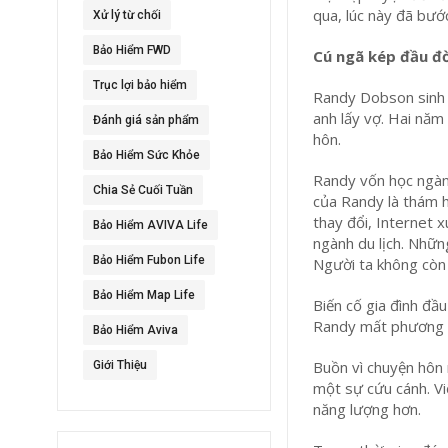
qua, lúc này đã bướ
Xử lý từ chối
Bảo Hiểm FWD
Cú ngã kép đầu đờ
Trục lợi bảo hiểm
Randy Dobson sinh r
anh lấy vợ. Hai năm 
Đánh giá sản phẩm
hôn.
Bảo Hiểm Sức Khỏe
Randy vốn học ngành
Chia Sẻ Cuối Tuần
của Randy là thám h
thay đổi, Internet 
Bảo Hiểm AVIVA Life
ngành du lịch. Nhữn
Bảo Hiểm Fubon Life
Người ta không còn l
Bảo Hiểm Map Life
Biến cố gia đình đầu
Randy mất phương h
Bảo Hiểm Aviva
Buồn vì chuyện hôn 
Giới Thiệu
một sự cứu cánh. Vi
năng lượng hơn.