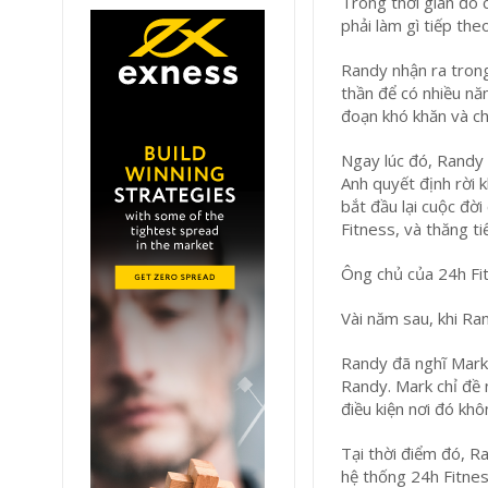
Trong thời gian đó c
phải làm gì tiếp the
Randy nhận ra trong
thần để có nhiều nă
đoạn khó khăn và ch
Ngay lúc đó, Randy 
Anh quyết định rời 
bắt đầu lại cuộc đờ
Fitness, và thăng t
Ông chủ của 24h Fi
Vài năm sau, khi Ra
Randy đã nghĩ Mark 
Randy. Mark chỉ đề 
điều kiện nơi đó kh
Tại thời điểm đó, R
hệ thống 24h Fitnes