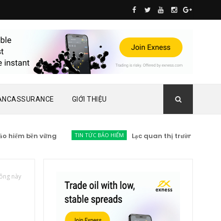
ANCASSURANCE
GIỚI THIỆU
ểm bền vững
TIN TỨC BẢO HIỂM
Lạc quan thị trường bảo hiểm 20
 ông này