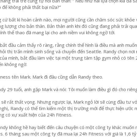
hàng trai trẻ cũng tự hỏi bản thân: “ Nếu như hai lựa chọn kia đã sa
o để không phải thất bại nữa?”
 cứ bất kì hoàn cảnh nào, mọi người cũng cần chăm sóc sức khỏe 
ng lượng cho bản thân. Bản thân anh khi đó cũng đang phải trải qua
ính thể thao đã mang lại cho anh niềm vui không ngờ tới.
bắt đầu cảm thấy rõ ràng, rằng chính thể hình là điều mà anh muốn
khỏi thị trấn mình sinh sống và chuyển đến Seattle. Randy chọn nơi
i của mình, bắt đầu làm việc tại một trung tâm tập gym nhỏ có tên
iến không ngờ.
tness tên Mark. Mark đi đâu cũng dẫn Randy theo.
ndy 29 tuổi, anh gặp Mark và nói: Tôi muốn làm điều gì đó cho riên
sẽ rất thất vọng. Nhưng ngược lại, Mark ngỏ lời sẽ cùng đầu tư vớ
nghị, Randy có thể tìm kiếm một thị trường mới để thực hiện ước 
ông có xự xuất hiện của 24h Fitness.
andy không hề hay biết đến câu chuyện có một công ty khác muốn 
s. 6 tháng sau một công ty đã mua lại 24h Fitness với giá là 1,6 t