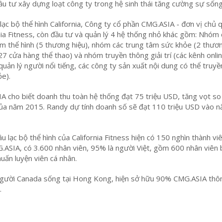
ầu tư xây dựng loạt công ty trong hệ sinh thái tăng cường sự sống
lạc bộ thể hình California, Công ty cổ phần CMG.ASIA - đơn vị chủ 
nia Fitness, còn đầu tư và quản lý 4 hệ thống nhỏ khác gồm: Nhóm
m thể hình (5 thương hiệu), nhóm các trung tâm sức khỏe (2 thươ
(27 cửa hàng thể thao) và nhóm truyền thông giải trí (các kênh onli
uản lý người nổi tiếng, các công ty sản xuất nội dung có thể truyền
e).
 cho biết doanh thu toàn hệ thống đạt 75 triệu USD, tăng vọt so
ủa năm 2015. Randy dự tính doanh số sẽ đạt 110 triệu USD vào 
âu lạc bộ thể hình của California Fitness hiện có 150 nghìn thành v
G.ASIA, có 3.600 nhân viên, 95% là người Việt, gồm 600 nhân viên
uấn luyện viên cá nhân.
người Canada sống tại Hong Kong, hiện sở hữu 90% CMG.ASIA thô
.