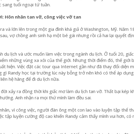
c sang tuổi ngoại tứ tuần.
i: Hôn nhân tan vỡ, công việc vỡ tan
a và lớn lên trong một gia đình khá giả ở Washington, Mỹ. Năm 18
sau, vợ chồng anh sinh hạ một bé gái nhưng rồi cả hai lại quyết địn
 du lịch và ước muốn làm việc trong ngành du lịch. Ở tuổi 20, giấ
iểm những vùng xa xôi của thế giới. Nhưng thời điểm đó, thế giới 
xuất hiện. Việc đặt các tour qua Internet gần như đã thay đổi diện 
g gì Randy học tại trường lúc này bỗng trở nên khó có thể áp dụng
iên hệ hãng để đi du lịch nữa.
 đời xảy ra đồng thời khi giấc mơ làm du lịch tan vỡ. Thất bại kép k
ướng. Anh nhận ra mọi thứ mình làm đều sai.
nhân, vì công việc, người đàn ông một con lao vào luyện tập thể t
ệc tập luyện cường độ cao khiến Randy cảm thấy mình vui hơn, có 