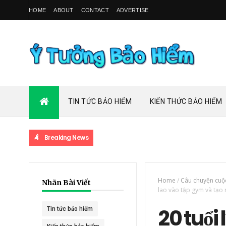
HOME
ABOUT
CONTACT
ADVERTISE
TIN TỨC BẢO HIỂM
KIẾN THỨC BẢO HIỂM
Breaking News
Home
/
Câu chuyện cuộ
Nhãn Bài Viết
lao vào tập gym và tạo 
20 tuổi 
Tin tức bảo hiểm