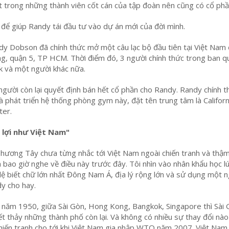
 trong những thành viên cốt cán của tập đoàn nên cũng có cổ phầ
 để giúp Randy tái đầu tư vào dự án mới của đời mình.
y Dobson đã chính thức mở một câu lạc bộ đầu tiên tại Việt Nam 
, quận 5, TP HCM. Thời điểm đó, 3 người chính thức trong ban qu
 và một người khác nữa.
người còn lại quyết định bán hết cổ phần cho Randy. Randy chính t
à phát triển hệ thống phòng gym này, đặt tên trung tâm là Californ
ter.
 lợi như Việt Nam"
phương Tây chưa từng nhắc tới Việt Nam ngoài chiến tranh và thậm
a bao giờ nghe về điều này trước đây. Tôi nhìn vào nhân khẩu học l
 lệ biết chữ lớn nhất Đông Nam Á, địa lý rộng lớn và sử dụng một 
y cho hay.
năm 1950, giữa Sài Gòn, Hong Kong, Bangkok, Singapore thì Sài 
hết thảy những thành phố còn lại. Và không có nhiều sự thay đổi nà
chiến tranh cho tới khi Việt Nam gia nhập WTO năm 2007. Việt Nam