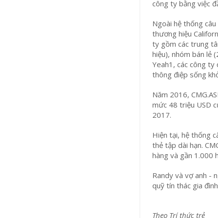
công ty bằng việc đ
Ngoài hệ thống câu 
thương hiệu Califor
ty gồm các trung tâ
hiệu), nhóm bán lẻ 
Yeah1, các công ty q
thông điệp sống khỏ
Năm 2016, CMG.ASIA
mức 48 triệu USD c
2017.
Hiện tại, hệ thống c
thẻ tập dài hạn. CM
hàng và gần 1.000 h
Randy và vợ anh - 
quỹ tín thác gia đình
Theo Trí thức trẻ