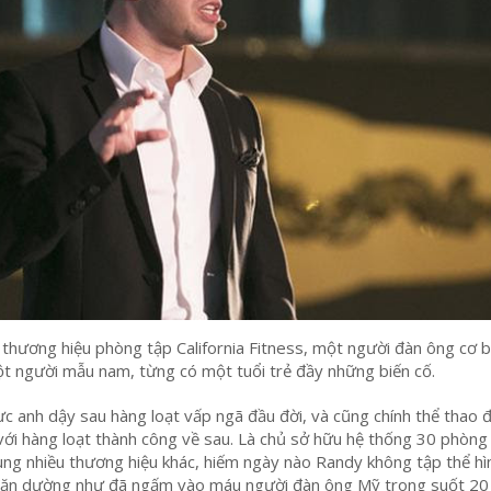
thương hiệu phòng tập California Fitness, một người đàn ông cơ b
t người mẫu nam, từng có một tuổi trẻ đầy những biến cố.
ực anh dậy sau hàng loạt vấp ngã đầu đời, và cũng chính thể thao 
với hàng loạt thành công về sau. Là chủ sở hữu hệ thống 30 phòng
ng nhiều thương hiệu khác, hiếm ngày nào Randy không tập thể hì
 đặn dường như đã ngấm vào máu người đàn ông Mỹ trong suốt 2