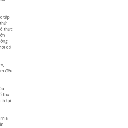
c tập
 thứ
đó thực
lớn
lường
nơi đó
ớm,
 em đều
hóa
ố thú
là tại
rnia
ển