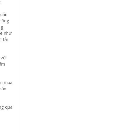
.
quản
 công
ng
ne như
 tải
 với
năm
iên mua
 bán
ng qua