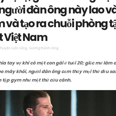
 người đàn ông này lao v
 và tạo ra chuỗi phòng t
t Việt Nam
chuyện cuộc sống
,
Gương thành công
hia tay vợ khi có một con gái ở tuổi 20; giấc mơ làm 
heo mây khói, người đàn ông cảm thấy mọi thứ đều sai
o tập gym như một thứ cứu cánh.