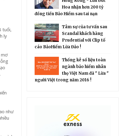
Hồng Kông - Lưu Đức
Hoa nhận hơn 200 tỷ
đồng tiền Bảo Hiểm sau tai nạn
Tâm sự của tư vấn sau
 tuổi,
Scandal khách hàng
h ly
Prudential với Clip tố
cáo BảoHiểm Lừa Đảo !
c mơ
Thống kê số liệu toàn
bỗng
ngành bảo hiểm nhân
mạo
.
thọ Việt Nam đã " Lừa "
người Việt trong năm 2016 !
hiến
hao như
nhiều