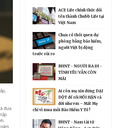
ACE Life chính thức đổi
tên thành Chubb Life tại
Việt Nam
Chưa có thói quen dự
phòng bằng bảo hiểm,
người Việt bị động
trước rủi ro
BHNT - NGƯỜI RA ĐI -
TÌNH YÊU VẪN CÒN
MÃI
ắp,
Ai còn mẹ xin đừng DẠI
DỘT để rồi HỐI HẬN cả
đời như em – Mất Mẹ
đã đưa
chỉ vì mua mỗi Bảo Hiểm Y Tế !
 tập
nh.
BHNT - Nam tài tử
0 năm