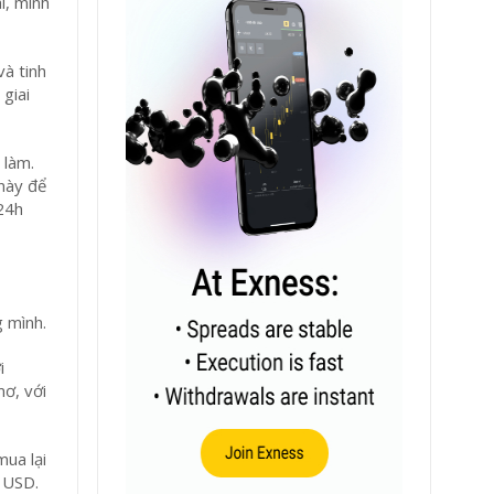
i, mình
và tinh
 giai
 làm.
 này để
 24h
g mình.
i
mơ, với
mua lại
ỷ USD.