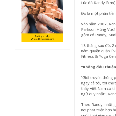
Lúc đó Randy là một
Đó là một phần tiền
Vào năm 2007, Rand
Parkson Hùng Vương
gồm có Randy, Mark
18 tháng sau đó, 2 
nắm quyền quản lí v
Fitness & Yoga Cen
"Không đâu thuận
“Giới truyền thông 
ngay cả tôi, tôi chư
thấy Việt Nam có tỉ
ngữ duy nhất”, Rand
Theo Randy, những 
nơi phát triển hơn 
suốt thời gian sau 