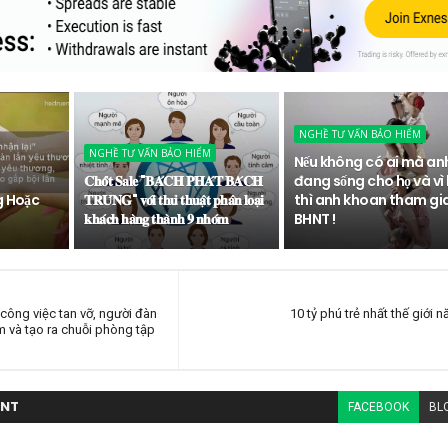
NGHỀ TƯ VẤN BẢO HIỂM
NGHỀ TƯ VẤN BẢO HIỂM
Nếu không có ai mà an
𝐂𝐡𝐨̂́𝐭 𝐒𝐚𝐥𝐞 "𝐁𝐀́𝐂𝐇 𝐏𝐇𝐀́𝐓 𝐁𝐀́𝐂𝐇
đang sống cho họ và vì 
g Hoặc
𝐓𝐑𝐔́𝐍𝐆" 𝐯𝐨̛́𝐢 𝐭𝐡𝐮̉ 𝐭𝐡𝐮𝐚̣̂𝐭 𝐩𝐡𝐚̂𝐧 𝐥𝐨𝐚̣𝐢
thì anh khoan tham gi
𝐤𝐡𝐚́𝐜𝐡 𝐡𝐚̀𝐧𝐠 𝐭𝐡𝐚̀𝐧𝐡 𝟗 𝐧𝐡𝐨́𝐦
BHNT !
ơ công việc tan vỡ, người đàn
10 tỷ phú trẻ nhất thế giới 
m và tạo ra chuỗi phòng tập
NT
FACEBOOK
BL