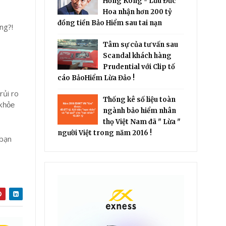
Hồng Kông - Lưu Đức
Hoa nhận hơn 200 tỷ
đồng tiền Bảo Hiểm sau tai nạn
ng?!
Tâm sự của tư vấn sau
Scandal khách hàng
Prudential với Clip tố
cáo BảoHiểm Lừa Đảo !
rủi ro
Thống kê số liệu toàn
 khỏe
ngành bảo hiểm nhân
thọ Việt Nam đã " Lừa "
người Việt trong năm 2016 !
 bạn