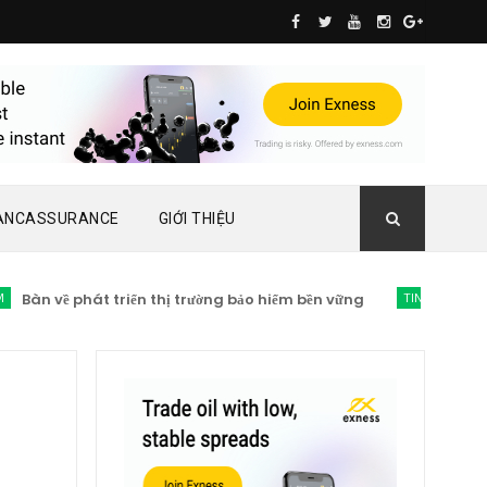
ANCASSURANCE
GIỚI THIỆU
n về phát triển thị trường bảo hiểm bền vững
TIN TỨC BẢO HIỂM