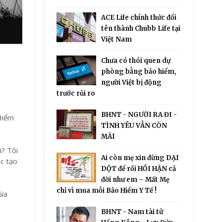
ACE Life chính thức đổi
tên thành Chubb Life tại
Việt Nam
Chưa có thói quen dự
phòng bằng bảo hiểm,
người Việt bị động
trước rủi ro
BHNT - NGƯỜI RA ĐI -
 Hiểm
TÌNH YÊU VẪN CÒN
MÃI
i? Tôi
Ai còn mẹ xin đừng DẠI
ục tạo
DỘT để rồi HỐI HẬN cả
đời như em – Mất Mẹ
chỉ vì mua mỗi Bảo Hiểm Y Tế !
Gia
BHNT - Nam tài tử