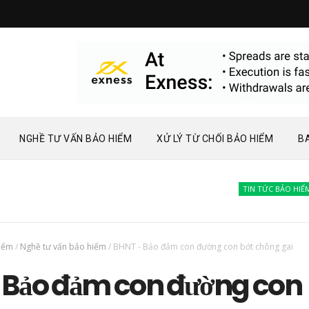
NGHỀ TƯ VẤN BẢO HIỂM
XỬ LÝ TỪ CHỐI BẢO HIỂM
B
TIN TỨC BẢO HIỂM
Bà
hiểm
/
Nghề tư vấn bảo hiểm
/
BHNT - Bảo đảm con đường con bớt chông gai
 Bảo đảm con đường con