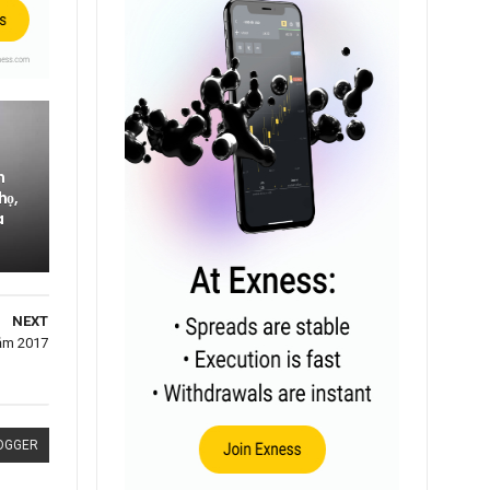
h
họ,
a
NEXT
năm 2017
OGGER