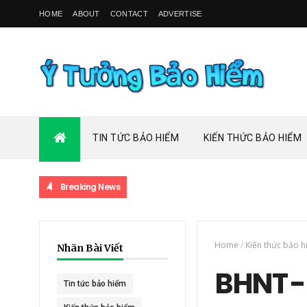
HOME
ABOUT
CONTACT
ADVERTISE
TIN TỨC BẢO HIỂM
KIẾN THỨC BẢO HIỂM
Breaking News
Home
/
Kiến thức bảo 
Nhãn Bài Viết
BHNT -
Tin tức bảo hiểm