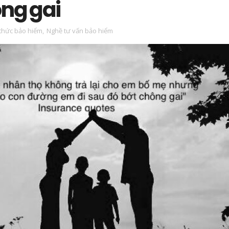
ông gai
 thức bảo hiểm
,
Nghề tư vấn bảo hiểm