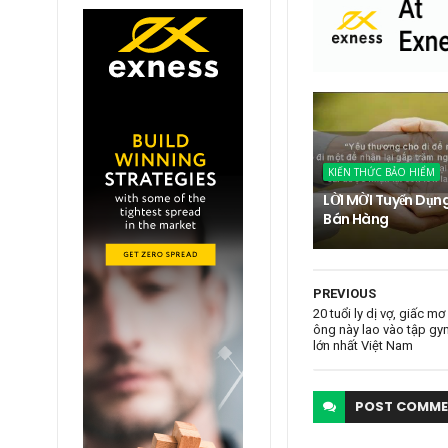
KIẾN THỨC BẢO HIỂM
LỜI MỜI Tuyển Dụn
Bán Hàng
PREVIOUS
20 tuổi ly dị vợ, giấc m
ông này lao vào tập gy
lớn nhất Việt Nam
POST
COMME