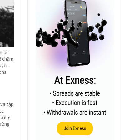
 nhận
sẽ chăm
quyền
ona,
 và tập
ọc
 từng
rường