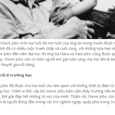
Steve Jobs tròn hai tuổi thì mẹ ruột của ông lại mong muốn được
a đình đã có nhiều cuộc tranh chấp và cuối cùng, với những hứa hẹn 
e Jobs đến năm đại học thì ông bà Clara và Paul Jobs cũng được 
p. Steve Jobs còn có một người em gái ruột cùng cha mẹ tên là M
 thuyết gia nổi tiếng.
 rối ở trường học
Jobs đã được cha mẹ nuôi cho làm quen với những thiết bị điện tử
ập học. Chính vì thế, cậu bé Steve Jobs luôn cảm thấy trường tiểu h
thể giải đáp hết những tò mò của mình. Thậm chí, Steve Jobs còn
luôn là người đứng đầu trong các trò nghịch ngợp, quậy phá trong t