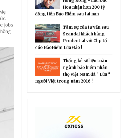
Hồng Kông - Lưu Đức
Hoa nhận hơn 200 tỷ
 Mẹ
đồng tiền Bảo Hiểm sau tai nạn
ức.
ve Jobs
Tâm sự của tư vấn sau
chồng
Scandal khách hàng
Prudential với Clip tố
cáo BảoHiểm Lừa Đảo !
Thống kê số liệu toàn
ngành bảo hiểm nhân
thọ Việt Nam đã " Lừa "
người Việt trong năm 2016 !