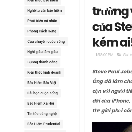
Kiến thức bảo hiểm
trường 
Nghề tư vấn bảo hiểm
của Ste
Phát triển cá nhân
Phong cách sống
kém ai
Câu chuyện cuộc sống
Nghĩ giàu làm giàu
1:58:00 PM
Gươn
Gương thành công
Steve Paul Job
Kiến thức kinh doanh
Ông đã làm cho 
Bảo Hiểm Bảo Việt
cận với người t
Bài học cuộc sống
đời của iPhone,
Bảo Hiểm Xã Hội
thế giới phải cô
Tin tức công nghệ
Bảo Hiểm Prudential