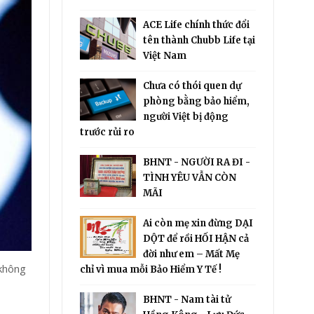
ACE Life chính thức đổi
tên thành Chubb Life tại
Việt Nam
Chưa có thói quen dự
phòng bằng bảo hiểm,
người Việt bị động
trước rủi ro
BHNT - NGƯỜI RA ĐI -
TÌNH YÊU VẪN CÒN
MÃI
Ai còn mẹ xin đừng DẠI
DỘT để rồi HỐI HẬN cả
đời như em – Mất Mẹ
 không
chỉ vì mua mỗi Bảo Hiểm Y Tế !
BHNT - Nam tài tử