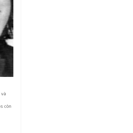
 và
bs còn