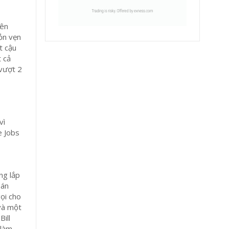
tên
vỏn vẹn
t cậu
t cả
 vượt 2
vì
e Jobs
ng lắp
bán
ọi cho
 và một
Bill
 làm