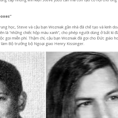
Boxes”
ung học, Steve và cậu bạn Wozniak gần nhà đã chế tạo và kinh do
n là “những chiếc hộp màu xanh”, cho phép người dùng ở bất kì đ
cuộc gọi miễn phí. Thậm chí, cậu bạn Wozniak đã gọi cho Đức giáo h
vờ làm Bộ trưởng bộ Ngoại giao Henry Kissinger.