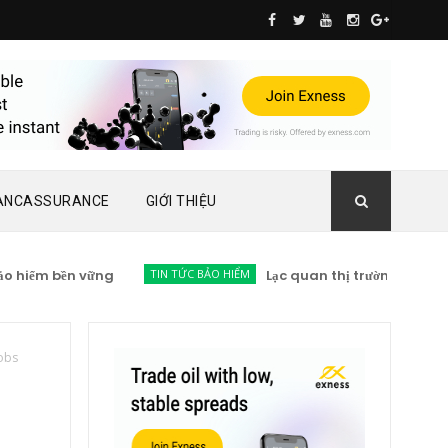
ANCASSURANCE
GIỚI THIỆU
bền vững
TIN TỨC BẢO HIỂM
Lạc quan thị trường bảo hiểm 2023
Jobs