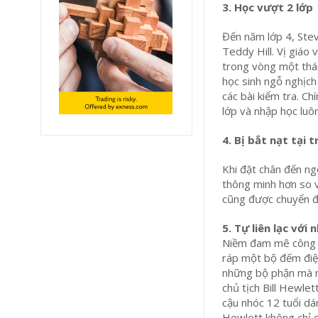
3. Học vượt 2 lớp
Đến năm lớp 4, Stev
Teddy Hill. Vị giáo 
trong vòng một thá
học sinh ngỗ nghịch
các bài kiểm tra. C
lớp và nhập học luô
4. Bị bắt nạt tại 
Khi đặt chân đến ngô
thông minh hơn so v
cũng được chuyển đế
5. Tự liên lạc với
Niềm đam mê công n
ráp một bộ đếm điệ
những bộ phận mà mì
chủ tịch Bill Hewle
cậu nhóc 12 tuổi dám
Hewlett không chỉ c