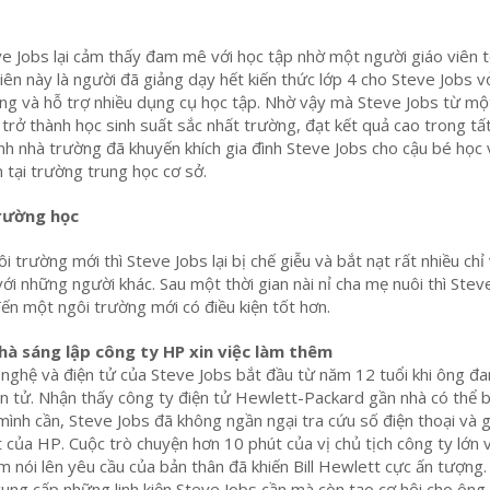
e Jobs lại cảm thấy đam mê với học tập nhờ một người giáo viên 
viên này là người đã giảng dạy hết kiến thức lớp 4 cho Steve Jobs 
ng và hỗ trợ nhiều dụng cụ học tập. Nhờ vậy mà Steve Jobs từ mộ
 trở thành học sinh suất sắc nhất trường, đạt kết quả cao trong tấ
hính nhà trường đã khuyến khích gia đình Steve Jobs cho cậu bé học
n tại trường trung học cơ sở.
trường học
i trường mới thì Steve Jobs lại bị chế giễu và bắt nạt rất nhiều chỉ 
ới những người khác. Sau một thời gian nài nỉ cha mẹ nuôi thì Stev
n một ngôi trường mới có điều kiện tốt hơn.
 nhà sáng lập công ty HP xin việc làm thêm
ghệ và điện tử của Steve Jobs bắt đầu từ năm 12 tuổi khi ông đa
n tử. Nhận thấy công ty điện tử Hewlett-Packard gần nhà có thể 
nh cần, Steve Jobs đã không ngần ngại tra cứu số điện thoại và g
tt của HP. Cuộc trò chuyện hơn 10 phút của vị chủ tịch công ty lớn
 nói lên yêu cầu của bản thân đã khiến Bill Hewlett cực ấn tượng. 
ung cấp những linh kiện Steve Jobs cần mà còn tạo cơ hội cho ông