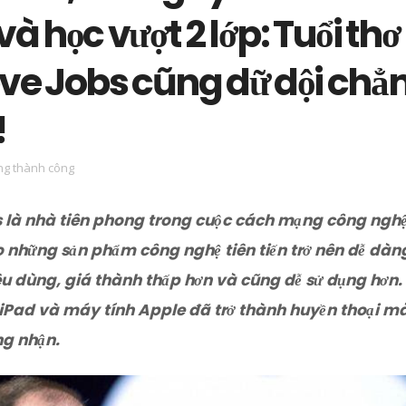
và học vượt 2 lớp: Tuổi thơ
ve Jobs cũng dữ dội chẳ
!
g thành công
s là nhà tiên phong trong cuộc cách mạng công nghệ
những sản phẩm công nghệ tiên tiến trở nên dễ dàng
iêu dùng, giá thành thấp hơn và cũng dễ sử dụng hơn.
 iPad và máy tính Apple đã trở thành huyền thoại m
ng nhận.