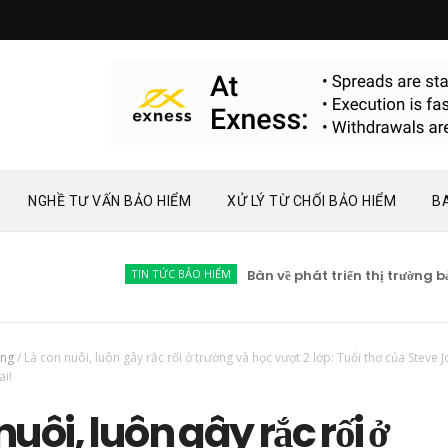
NGHỀ TƯ VẤN BẢO HIỂM
XỬ LÝ TỪ CHỐI BẢO HIỂM
B
TIN TỨC BẢO HIỂM
Bàn về phát triển thị trường bảo hiểm 
ông
/
Là con nuôi, luôn gây rắc rối ở trường và học vượt 2 lớp: Tuổi thơ của Steve 
ai!
nuôi, luôn gây rắc rối ở