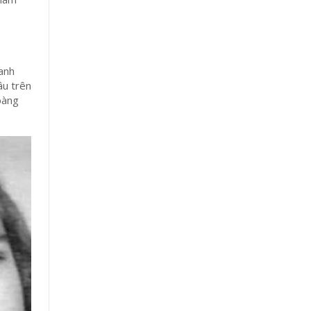
anh
âu trên
oàng