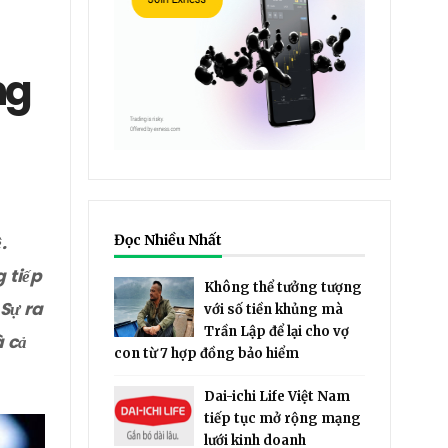
ng
.
Đọc Nhiều Nhất
 tiếp
Không thể tưởng tượng
 Sự ra
với số tiền khủng mà
Trần Lập để lại cho vợ
à cả
con từ 7 hợp đồng bảo hiểm
Dai-ichi Life Việt Nam
tiếp tục mở rộng mạng
lưới kinh doanh