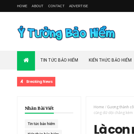
HOME
ABOUT
CONTACT
ADVERTISE
TIN TỨC BẢO HIỂM
KIẾN THỨC BẢO HIỂM
Breaking News
Home
/
Gương thành c
Nhãn Bài Viết
cũng dữ dội chẳng kém 
Là con 
Tin tức bảo hiểm