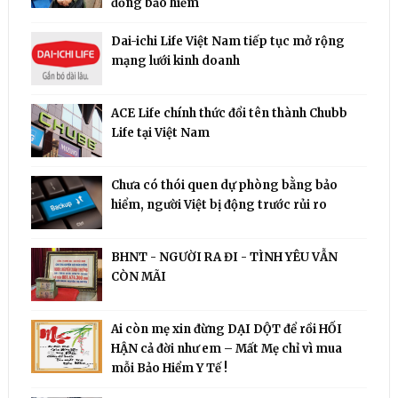
đồng bảo hiểm
Dai-ichi Life Việt Nam tiếp tục mở rộng
mạng lưới kinh doanh
ACE Life chính thức đổi tên thành Chubb
Life tại Việt Nam
Chưa có thói quen dự phòng bằng bảo
hiểm, người Việt bị động trước rủi ro
BHNT - NGƯỜI RA ĐI - TÌNH YÊU VẪN
CÒN MÃI
Ai còn mẹ xin đừng DẠI DỘT để rồi HỐI
HẬN cả đời như em – Mất Mẹ chỉ vì mua
mỗi Bảo Hiểm Y Tế !