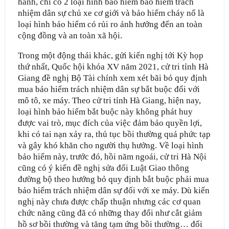
hành, chỉ có 2 loại hình bảo hiểm bảo hiểm trách
nhiệm dân sự chủ xe cơ giới và bảo hiểm cháy nổ là
loại hình bảo hiểm có rủi ro ảnh hưởng đến an toàn
cộng đồng và an toàn xã hội.
Trong một động thái khác, gửi kiến nghị tới Kỳ họp
thứ nhất, Quốc hội khóa XV năm 2021, cử tri tỉnh Hà
Giang đề nghị Bộ Tài chính xem xét bãi bỏ quy định
mua bảo hiểm trách nhiệm dân sự bắt buộc đối với
mô tô, xe máy. Theo cử tri tỉnh Hà Giang, hiện nay,
loại hình bảo hiểm bắt buộc này không phát huy
được vai trò, mục đích của việc đảm bảo quyền lợi,
khi có tai nạn xảy ra, thủ tục bồi thường quá phức tạp
và gây khó khăn cho người thụ hưởng. Về loại hình
bảo hiểm này, trước đó, hồi năm ngoái, cử tri Hà Nội
cũng có ý kiến đề nghị sửa đổi Luật Giao thông
đường bộ theo hướng bỏ quy định bắt buộc phải mua
bảo hiểm trách nhiệm dân sự đối với xe máy. Dù kiến
nghị này chưa được chấp thuận nhưng các cơ quan
chức năng cũng đã có những thay đổi như cắt giảm
hồ sơ bồi thường và tăng tạm ứng bồi thường… đối