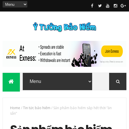
Home
/
Tin tức bảo hiểm
/
Sản phẩm bảo hiểm sắp hết thời “ăn
sẵn”