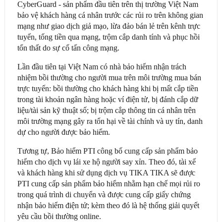
CyberGuard - sản phẩm đầu tiên trên thị trường Việt Nam
bảo vệ khách hàng cá nhân trước các rủi ro trên không gian
mạng như giao dịch giả mạo, lừa đảo bán lẻ trên kênh trực
tuyến, tống tiền qua mạng, trộm cắp danh tính và phục hồi
tổn thất do sự cố tấn công mạng.
Lần đầu tiên tại Việt Nam có nhà bảo hiểm nhận trách
nhiệm bồi thường cho người mua trên môi trường mua bán
trực tuyến: bồi thường cho khách hàng khi bị mất cắp tiền
trong tài khoản ngân hàng hoặc ví điện tử, bị đánh cắp dữ
liệu/tài sản kỹ thuật số; bị trộm cắp thông tin cá nhân trên
môi trường mạng gây ra tổn hại về tài chính và uy tín, danh
dự cho người được bảo hiểm.
Tương tự, Bảo hiểm PTI công bố cung cấp sản phẩm bảo
hiểm cho dịch vụ lái xe hộ người say xỉn. Theo đó, tài xế
và khách hàng khi sử dụng dịch vụ TIKA TIKA sẽ được
PTI cung cấp sản phẩm bảo hiểm nhằm hạn chế mọi rủi ro
trong quá trình di chuyển và được cung cấp giấy chứng
nhận bảo hiểm điện tử; kèm theo đó là hệ thống giải quyết
yêu cầu bồi thường online.