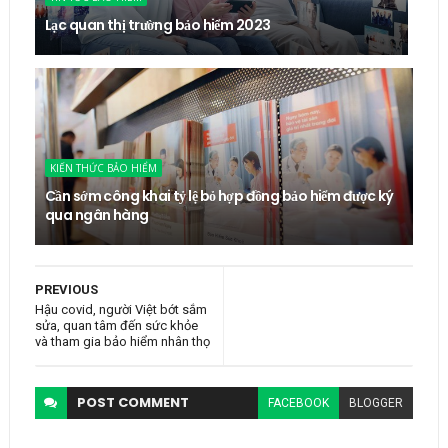
Lạc quan thị trường bảo hiểm 2023
KIẾN THỨC BẢO HIỂM
Cần sớm công khai tỷ lệ bỏ hợp đồng bảo hiểm được ký
qua ngân hàng
PREVIOUS
Hậu covid, người Việt bớt sắm
sửa, quan tâm đến sức khỏe
và tham gia bảo hiểm nhân thọ
POST
COMMENT
FACEBOOK
BLOGGER