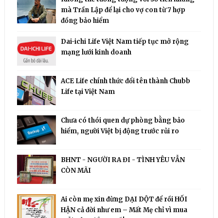
mà Trần Lập để lại cho vợ con từ 7 hợp
đồng bảo hiểm
Dai-ichi Life Việt Nam tiếp tục mở rộng
mạng lưới kinh doanh
ACE Life chính thức đổi tên thành Chubb
Life tại Việt Nam
Chưa có thói quen dự phòng bằng bảo
hiểm, người Việt bị động trước rủi ro
BHNT - NGƯỜI RA ĐI - TÌNH YÊU VẪN
CÒN MÃI
Ai còn mẹ xin đừng DẠI DỘT để rồi HỐI
HẬN cả đời như em – Mất Mẹ chỉ vì mua