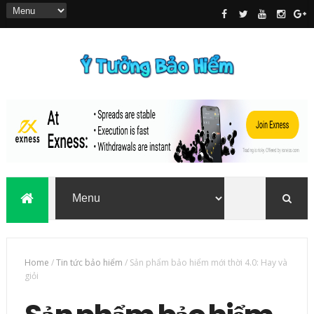
Home
/
Tin tức bảo hiểm
/
Sản phẩm bảo hiểm mới thời 4.0: Hay và
giỏi