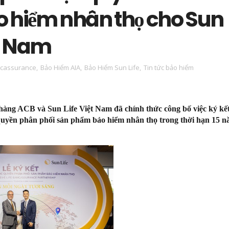
o hiểm nhân thọ cho Sun
ệt Nam
cassurance
,
Bảo Hiểm AIA
,
Bảo Hiểm Sun Life
,
Tin tức bảo hiểm
 hàng ACB và Sun Life Việt Nam đã chính thức công bố việc ký kế
quyền phân phối sản phẩm bảo hiểm nhân thọ trong thời hạn 15 n