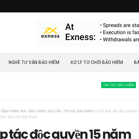
NGHỀ TƯ VẤN BẢO HIỂM
XỬ LÝ TỪ CHỐI BẢO HIỂM
B
TIN TỨC BẢO HIỂM
Bàn 
/
Bảo Hiểm AIA
/
Bảo Hiểm Sun Life
/
Tin tức bảo hiểm
/
ACB hợp tác độc quyền
cho Sun Life Việt Nam
p tác độc quyền 15 năm