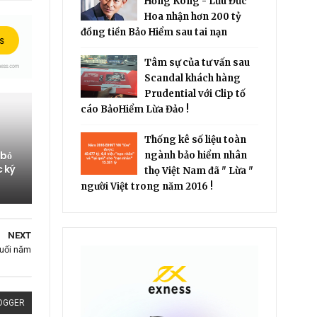
Hồng Kông - Lưu Đức
Hoa nhận hơn 200 tỷ
đồng tiền Bảo Hiểm sau tai nạn
Tâm sự của tư vấn sau
Scandal khách hàng
Prudential với Clip tố
cáo BảoHiểm Lừa Đảo !
Thống kê số liệu toàn
 bỏ
ngành bảo hiểm nhân
c ký
thọ Việt Nam đã " Lừa "
người Việt trong năm 2016 !
NEXT
cuối năm
OGGER