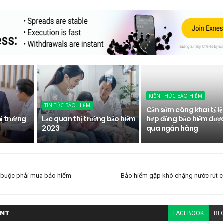
KIẾN THỨC BẢO HIỂM
TIN TỨC BẢO HIỂM
Cần sớm công khai tỷ lệ
hị trường
Lạc quan thị trường bảo hiểm
hợp đồng bảo hiểm đượ
2023
qua ngân hàng
t buộc phải mua bảo hiểm
Bảo hiểm gặp khó chặng nước rút 
NT
FACEBOOK
BL