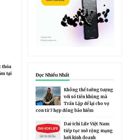
t thỏa
ăm tại
Đọc Nhiều Nhất
Không thể tưởng tượng
với số tiền khủng mà
Trần Lập để lại cho vợ
con từ 7 hợp đồng bảo hiểm
Dai-ichi Life Việt Nam
tiếp tục mở rộng mạng
lưới kinh doanh