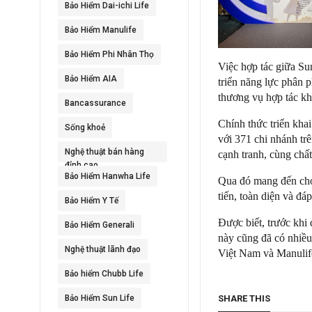
Bảo Hiểm Dai-ichi Life
Bảo Hiểm Manulife
Bảo Hiểm Phi Nhân Thọ
Việc hợp tác giữa Su
Bảo Hiểm AIA
triển năng lực phân 
thương vụ hợp tác kh
Bancassurance
Chính thức triển kha
Sống khoẻ
với 371 chi nhánh tr
Nghệ thuật bán hàng
cạnh tranh, cùng chấ
đỉnh cao
Bảo Hiểm Hanwha Life
Qua đó mang đến cho
tiến, toàn diện và đ
Bảo Hiểm Y Tế
Được biết, trước khi
Bảo Hiểm Generali
này cũng đã có nhiề
Nghệ thuật lãnh đạo
Việt Nam và Manulif
Bảo hiểm Chubb Life
SHARE THIS
Bảo Hiểm Sun Life