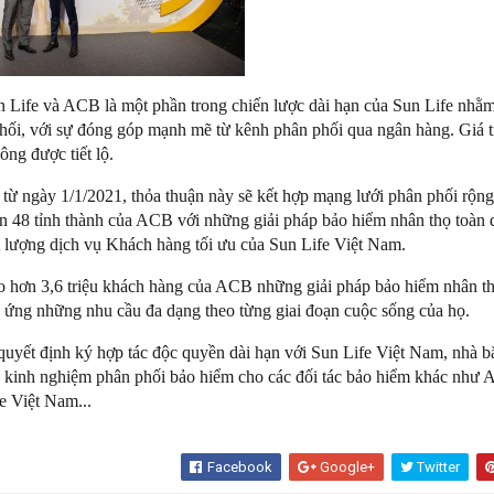
n Life và ACB là một phần trong chiến lược dài hạn của Sun Life nhằ
phối, với sự đóng góp mạnh mẽ từ kênh phân phối qua ngân hàng. Giá t
ông được tiết lộ.
i từ ngày 1/1/2021, thỏa thuận này sẽ kết hợp mạng lưới phân phối rộn
ên 48 tỉnh thành của ACB với những giải pháp bảo hiểm nhân thọ toàn 
t lượng dịch vụ Khách hàng tối ưu của Sun Life Việt Nam.
 hơn 3,6 triệu khách hàng của ACB những giải pháp bảo hiểm nhân th
áp ứng những nhu cầu đa dạng theo từng giai đoạn cuộc sống của họ.
 quyết định ký hợp tác độc quyền dài hạn với Sun Life Việt Nam, nhà 
u kinh nghiệm phân phối bảo hiểm cho các đối tác bảo hiểm khác như 
e Việt Nam...
Facebook
Google+
Twitter