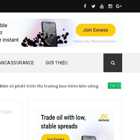
ANCASSURANCE
GIỚI THIỆU
về phát triển thị trường bảo hiểm bền vững
TIN TỨC BẢO HIỂM
Lạ
 15 năm