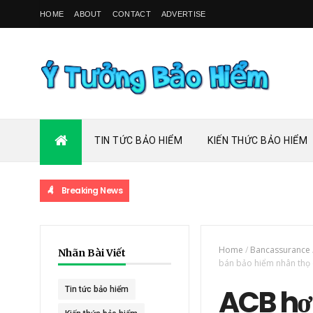
HOME
ABOUT
CONTACT
ADVERTISE
TIN TỨC BẢO HIỂM
KIẾN THỨC BẢO HIỂM
Breaking News
Home
/
Bancassurance
Nhãn Bài Viết
bán bảo hiểm nhân thọ 
ACB hợ
Tin tức bảo hiểm