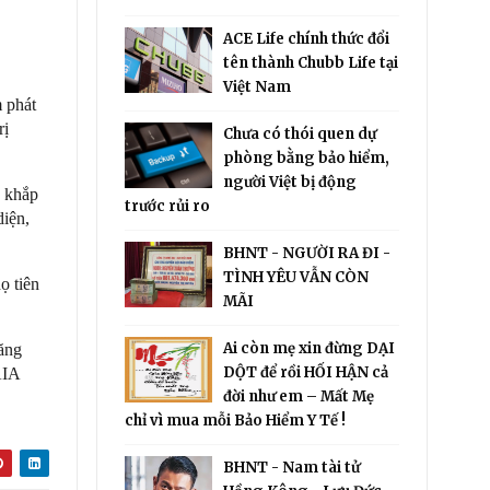
ACE Life chính thức đổi
tên thành Chubb Life tại
Việt Nam
m phát
rị
Chưa có thói quen dự
phòng bằng bảo hiểm,
người Việt bị động
g khắp
trước rủi ro
diện,
BHNT - NGƯỜI RA ĐI -
TÌNH YÊU VẪN CÒN
ọ tiên
MÃI
Ai còn mẹ xin đừng DẠI
băng
DỘT để rồi HỐI HẬN cả
AIA
đời như em – Mất Mẹ
chỉ vì mua mỗi Bảo Hiểm Y Tế !
BHNT - Nam tài tử