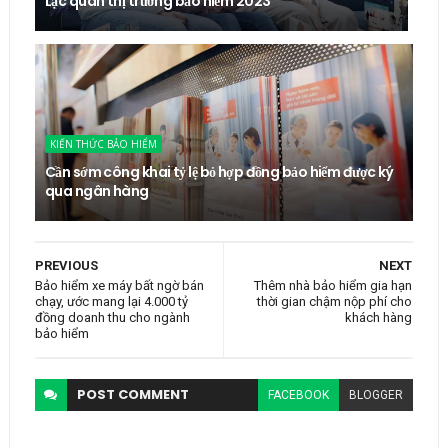
Lạc quan thị trường bảo hiểm 2023
KIẾN THỨC BẢO HIỂM
Cần sớm công khai tỷ lệ bỏ hợp đồng bảo hiểm được ký
qua ngân hàng
PREVIOUS
NEXT
Bảo hiểm xe máy bất ngờ bán
Thêm nhà bảo hiểm gia hạn
chạy, ước mang lại 4.000 tỷ
thời gian chậm nộp phí cho
đồng doanh thu cho ngành
khách hàng
bảo hiểm
POST
COMMENT
FACEBOOK
BLOGGER