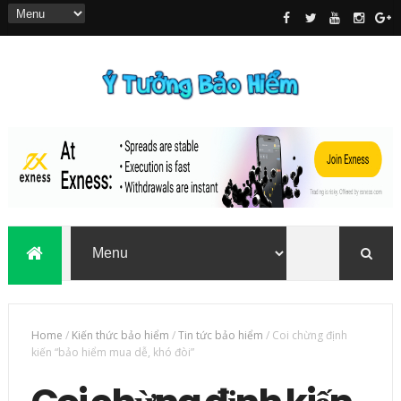
Home
/
Kiến thức bảo hiểm
/
Tin tức bảo hiểm
/
Coi chừng định
kiến “bảo hiểm mua dễ, khó đòi”