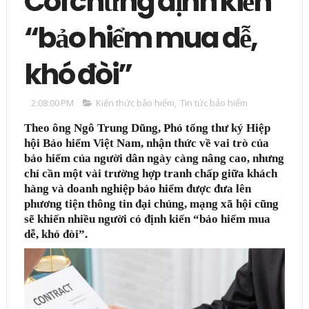
Coi chừng định kiến
“bảo hiểm mua dễ,
khó đòi”
2:08:00 PM
Kiến thức bảo hiểm
,
Tin tức bảo hiểm
Theo ông Ngô Trung Dũng, Phó tổng thư ký Hiệp
hội Bảo hiểm Việt Nam, nhận thức về vai trò của
bảo hiểm của người dân ngày càng nâng cao, nhưng
chỉ cần một vài trường hợp tranh chấp giữa khách
hàng và doanh nghiệp bảo hiểm được đưa lên
phương tiện thông tin đại chúng, mạng xã hội cũng
sẽ khiến nhiều người có định kiến “bảo hiểm mua
dễ, khó đòi”.