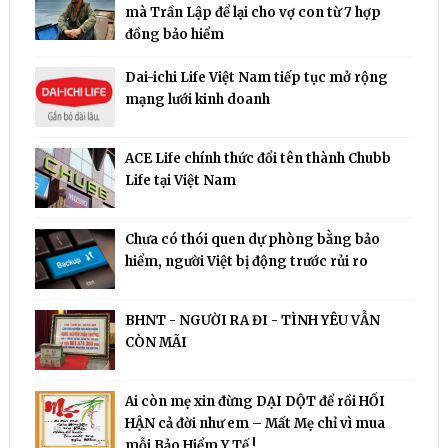
mà Trần Lập để lại cho vợ con từ 7 hợp
đồng bảo hiểm
Dai-ichi Life Việt Nam tiếp tục mở rộng
mạng lưới kinh doanh
ACE Life chính thức đổi tên thành Chubb
Life tại Việt Nam
Chưa có thói quen dự phòng bằng bảo
hiểm, người Việt bị động trước rủi ro
BHNT - NGƯỜI RA ĐI - TÌNH YÊU VẪN
CÒN MÃI
Ai còn mẹ xin đừng DẠI DỘT để rồi HỐI
HẬN cả đời như em – Mất Mẹ chỉ vì mua
mỗi Bảo Hiểm Y Tế !