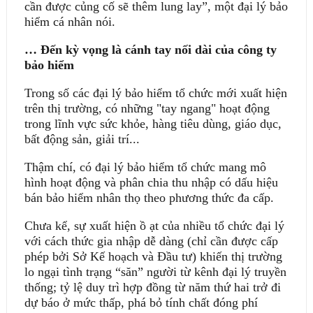
cần được củng cố sẽ thêm lung lay”, một đại lý bảo
hiểm cá nhân nói.
… Đến kỳ vọng là cánh tay nối dài của công ty
bảo hiểm
Trong số các đại lý bảo hiểm tổ chức mới xuất hiện
trên thị trường, có những "tay ngang" hoạt động
trong lĩnh vực sức khỏe, hàng tiêu dùng, giáo dục,
bất động sản, giải trí...
Thậm chí, có đại lý bảo hiểm tổ chức mang mô
hình hoạt động và phân chia thu nhập có dấu hiệu
bán bảo hiểm nhân thọ theo phương thức đa cấp.
Chưa kể, sự xuất hiện ồ ạt của nhiều tổ chức đại lý
với cách thức gia nhập dễ dàng (chỉ cần được cấp
phép bởi Sở Kế hoạch và Ðầu tư) khiến thị trường
lo ngại tình trạng “săn” người từ kênh đại lý truyền
thống; tỷ lệ duy trì hợp đồng từ năm thứ hai trở đi
dự báo ở mức thấp, phá bỏ tính chất đóng phí