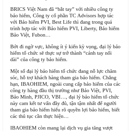
BRICS Việt Nam đã “bắt tay” với nhiều công ty
bảo hiểm, Công ty cổ phần TC Advisors hợp tác
với Bảo hiểm PVI, Best Life thì đang trong quá
trình hợp tác với Bảo hiểm PVI, Liberty, Bảo hiểm
Bảo Việt, Fubon…
Bớt đi ngờ vực, không ít ý kiến kỳ vọng, đại lý bảo
hiểm tổ chức sẽ thực sự trở thành “cánh tay nối
dài” của công ty bảo hiểm.
Một số đại lý bảo hiểm tổ chức đang nỗ lực chăm
sóc, hỗ trợ khách hàng tham gia bảo hiểm. Chẳng
hạn, IBAOHIEM, ngoài cung cấp bảo hiểm của các
công ty hàng đầu thị trường như Bảo Việt, PVI,
Bảo Minh, PJICO, VBI…, đại lý bảo hiểm tổ chức
này cam kết tư vấn đầy đủ, tận tậm nhất để người
tham gia bảo hiểm hiểu rõ quyền lợi bảo hiểm, biết
các thủ tục cần thực hiện…
IBAOHIEM còn mang lại dịch vụ gia tăng vượt