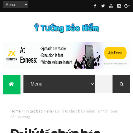
Home
/
Tin tức bảo hiểm
/
Đại lý tổ chức bảo hiểm: Từ “hỗn loạn”
đến kỳ vọng