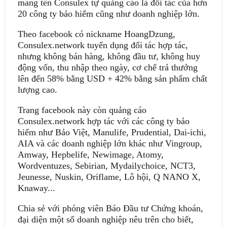
mang tên Consulex tự quảng cáo là đối tác của hơn
20 công ty bảo hiểm cũng như doanh nghiệp lớn.
Theo facebook có nickname HoangDzung,
Consulex.network tuyển dụng đối tác hợp tác,
nhưng không bán hàng, không đầu tư, không huy
động vốn, thu nhập theo ngày, cơ chế trả thưởng
lên đến 58% bằng USD + 42% bằng sản phẩm chất
lượng cao.
Trang facebook này còn quảng cáo
Consulex.network hợp tác với các công ty bảo
hiểm như Bảo Việt, Manulife, Prudential, Dai-ichi,
AIA và các doanh nghiệp lớn khác như Vingroup,
Amway, Hepbelife, Newimage, Atomy,
Wordventuzes, Sebirian, Mydailychoice, NCT3,
Jeunesse, Nuskin, Oriflame, Lô hội, Q NANO X,
Knaway...
Chia sẻ với phóng viên Báo Ðầu tư Chứng khoán,
đại diện một số doanh nghiệp nêu trên cho biết,