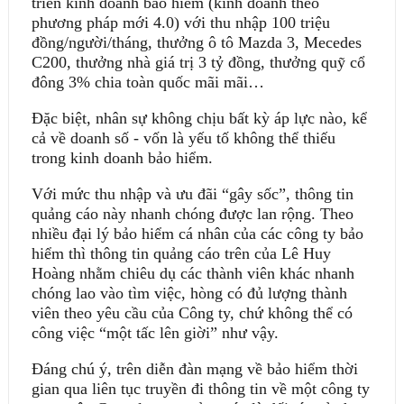
triển kinh doanh bảo hiểm (kinh doanh theo
phương pháp mới 4.0) với thu nhập 100 triệu
đồng/người/tháng, thưởng ô tô Mazda 3, Mecedes
C200, thưởng nhà giá trị 3 tỷ đồng, thưởng quỹ cổ
đông 3% chia toàn quốc mãi mãi…
Ðặc biệt, nhân sự không chịu bất kỳ áp lực nào, kể
cả về doanh số - vốn là yếu tố không thể thiếu
trong kinh doanh bảo hiểm.
Với mức thu nhập và ưu đãi “gây sốc”, thông tin
quảng cáo này nhanh chóng được lan rộng. Theo
nhiều đại lý bảo hiểm cá nhân của các công ty bảo
hiểm thì thông tin quảng cáo trên của Lê Huy
Hoàng nhằm chiêu dụ các thành viên khác nhanh
chóng lao vào tìm việc, hòng có đủ lượng thành
viên theo yêu cầu của Công ty, chứ không thể có
công việc “một tấc lên giời” như vậy.
Ðáng chú ý, trên diễn đàn mạng về bảo hiểm thời
gian qua liên tục truyền đi thông tin về một công ty