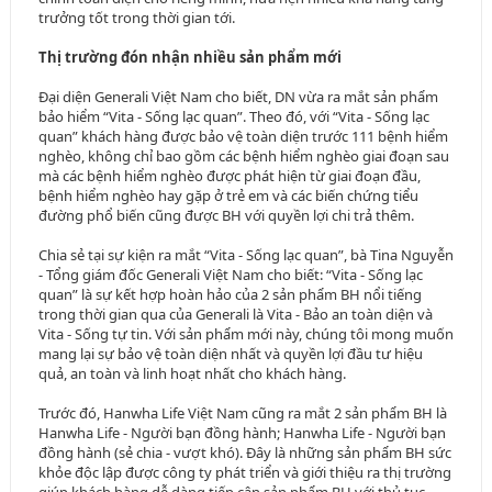
trưởng tốt trong thời gian tới.
Thị trường đón nhận nhiều sản phẩm mới
Đại diện Generali Việt Nam cho biết, DN vừa ra mắt sản phẩm
bảo hiểm “Vita - Sống lạc quan”. Theo đó, với “Vita - Sống lạc
quan” khách hàng được bảo vệ toàn diện trước 111 bệnh hiểm
nghèo, không chỉ bao gồm các bệnh hiểm nghèo giai đoạn sau
mà các bệnh hiểm nghèo được phát hiện từ giai đoạn đầu,
bệnh hiểm nghèo hay gặp ở trẻ em và các biến chứng tiểu
đường phổ biến cũng được BH với quyền lợi chi trả thêm.
Chia sẻ tại sự kiện ra mắt “Vita - Sống lạc quan”, bà Tina Nguyễn
- Tổng giám đốc Generali Việt Nam cho biết: “Vita - Sống lạc
quan” là sự kết hợp hoàn hảo của 2 sản phẩm BH nổi tiếng
trong thời gian qua của Generali là Vita - Bảo an toàn diện và
Vita - Sống tự tin. Với sản phẩm mới này, chúng tôi mong muốn
mang lại sự bảo vệ toàn diện nhất và quyền lợi đầu tư hiệu
quả, an toàn và linh hoạt nhất cho khách hàng.
Trước đó, Hanwha Life Việt Nam cũng ra mắt 2 sản phẩm BH là
Hanwha Life - Người bạn đồng hành; Hanwha Life - Người bạn
đồng hành (sẻ chia - vượt khó). Đây là những sản phẩm BH sức
khỏe độc lập được công ty phát triển và giới thiệu ra thị trường