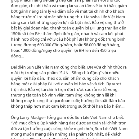
giúp khách hàng dễ dàng tiếp cận sản phẩm BH với thủ tục
đơn giản, chi phí thấp và mang lại sự an tâm về tinh thần, giảm
bớt gánh nặng tâm lý và đảm bảo về mặt tài chính cho khách
hàng trước rủi ro bị mắc bệnh ung thư. Hanwha Life Việt Nam
cũng cam kết những quyền lợi nổi bật như: Bảo vệ ung thư ở
bất kỳ giai đoạn nào; thanh toán quyền lợi BH ung thư lên đến
150% số tiền BH; thẩm định đơn giản, nhanh và cam kết phát
hành hợp đồng chỉ với 3 câu hỏi; phí BH không đổi; trung bình
tương đương 693.000 đồng/năm, hoặc 58.000 đồng/tháng,
hoặc 1.900 đồng/ngày cho quyền lợi BH lên đến 450 triệu
đồng…
Đại diện Sun Life Việt Nam cũng cho biết, DN vừa chính thức ra
mắt thị trường sản phẩm “SUN - Sống chủ động” với nhiều
quyền lợi hấp dẫn. Theo đó, sản phẩm cung cấp cho khách
hàng một giải pháp BH với quyền lợi bảo vệ và tích lũy vượt
trội như: Bảo vệ tài chính trọn đời trước các rủi ro tử vong,
thương tật toàn bộ vĩnh viễn; tạm ứng không tính lãi khi
không may bị ung thư giai đoạn cuối; hưởng lãi suất đảm bảo
không thấp hơn mức cam kết trong suốt thời hạn bảo hiểm…
Ông Larry Madge - Tổng giám đốc Sun Life Việt Nam cho biết:
“Với mục đích giúp khách hàng đạt được an toàn tài chính trọn
đời và tận hưởng cuộc sống khỏe mạnh hơn, Sun Life Việt Nam
mong muốn mang đến những sản phẩm tốt nhất, để khách