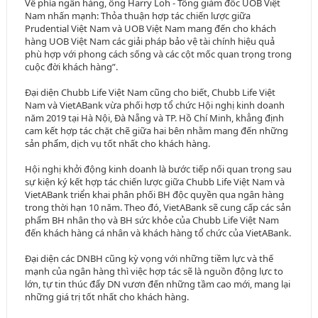
Về phía ngân hàng, ông Harry Loh - Tổng giám đốc UOB Việt
Nam nhấn mạnh: Thỏa thuận hợp tác chiến lược giữa
Prudential Việt Nam và UOB Việt Nam mang đến cho khách
hàng UOB Việt Nam các giải pháp bảo vệ tài chính hiệu quả
phù hợp với phong cách sống và các cột mốc quan trọng trong
cuộc đời khách hàng”.
Đại diện Chubb Life Việt Nam cũng cho biết, Chubb Life Việt
Nam và VietABank vừa phối hợp tổ chức Hội nghị kinh doanh
năm 2019 tại Hà Nội, Đà Nẵng và TP. Hồ Chí Minh, khẳng định
cam kết hợp tác chặt chẽ giữa hai bên nhằm mang đến những
sản phẩm, dịch vụ tốt nhất cho khách hàng.
Hội nghị khởi động kinh doanh là bước tiếp nối quan trọng sau
sự kiện ký kết hợp tác chiến lược giữa Chubb Life Việt Nam và
VietABank triển khai phân phối BH độc quyền qua ngân hàng
trong thời hạn 10 năm. Theo đó, VietABank sẽ cung cấp các sản
phẩm BH nhân thọ và BH sức khỏe của Chubb Life Việt Nam
đến khách hàng cá nhân và khách hàng tổ chức của VietABank.
Đại diện các DNBH cũng kỳ vọng với những tiềm lực và thế
mạnh của ngân hàng thì việc hợp tác sẽ là nguồn động lực to
lớn, tự tin thúc đẩy DN vươn đến những tầm cao mới, mang lại
những giá trị tốt nhất cho khách hàng.