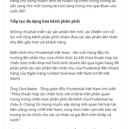
hàng chủ động hoạch định kế hoạch tài chính trong tương lai,
sẵn sàng cho một tương lai tươi sáng trong mọi giai đoạn của
cuộc đời”.
Tiếp tục đa dạng hóa kênh phân phối
Không chỉ phát triển các sản phẩm BH mới, các DNBH còn nỗ
lực mở rộng kênh phân phối nhằm đưa các sản phẩm BH nhân
thọ đến gần hơn với khách hàng.
Điển hình như Prudential Việt Nam - tên tuổi hàng đầu thị
trường BH nhân thọ, vừa chính thức ký kết thỏa thuận hợp tác
chiến lược triển khai mô hình kinh doanh BH qua ngân hàng để
phân phối các sản phẩm BH nhân thọ của Prudential đến khách
hàng của Ngân hàng United Overseas Việt Nam (UOB Việt
Nam).
Ông Clive Baker - Tổng giám đốc Prudential Việt Nam cho biết:
“Thỏa thuận hợp tác chiến lược với UOB là một phần quan
trọng trong chiến lược phân phối đa kênh của Prudential tại
châu Á. Chúng tôi mong muốn xây dựng mối quan hệ hợp tác
bền vững cùng UOB Việt Nam, cùng thực hiện cam kết bảo vệ
tương lai tài chính cho các cá nhân và gia đình trên khắp cả
nước”.