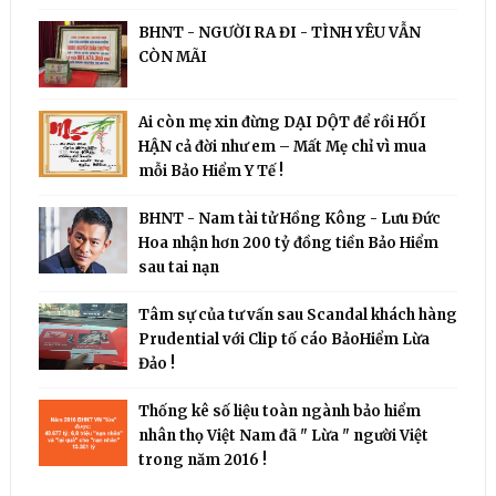
BHNT - NGƯỜI RA ĐI - TÌNH YÊU VẪN
CÒN MÃI
Ai còn mẹ xin đừng DẠI DỘT để rồi HỐI
HẬN cả đời như em – Mất Mẹ chỉ vì mua
mỗi Bảo Hiểm Y Tế !
BHNT - Nam tài tử Hồng Kông - Lưu Đức
Hoa nhận hơn 200 tỷ đồng tiền Bảo Hiểm
sau tai nạn
Tâm sự của tư vấn sau Scandal khách hàng
Prudential với Clip tố cáo BảoHiểm Lừa
Đảo !
Thống kê số liệu toàn ngành bảo hiểm
nhân thọ Việt Nam đã " Lừa " người Việt
trong năm 2016 !