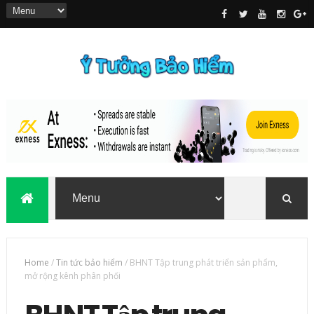
Home
/
Tin tức bảo hiểm
/
BHNT Tập trung phát triển sản phẩm,
mở rộng kênh phân phối