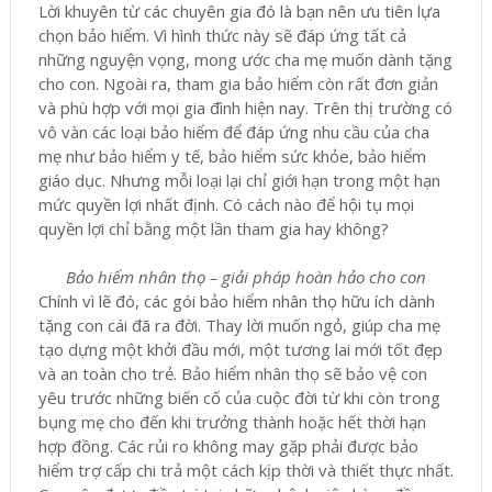
Lời khuyên từ các chuyên gia đó là bạn nên ưu tiên lựa
chọn bảo hiểm. Vì hình thức này sẽ đáp ứng tất cả
những nguyện vọng, mong ước cha mẹ muốn dành tặng
cho con. Ngoài ra, tham gia bảo hiểm còn rất đơn giản
và phù hợp với mọi gia đình hiện nay. Trên thị trường có
vô vàn các loại bảo hiểm để đáp ứng nhu cầu của cha
mẹ như bảo hiểm y tế, bảo hiểm sức khỏe, bảo hiểm
giáo dục. Nhưng mỗi loại lại chỉ giới hạn trong một hạn
mức quyền lợi nhất định. Có cách nào để hội tụ mọi
quyền lợi chỉ bằng một lần tham gia hay không?
Bảo hiểm nhân thọ – giải pháp hoàn hảo cho con
Chính vì lẽ đó, các gói bảo hiểm nhân thọ hữu ích dành
tặng con cái đã ra đời. Thay lời muốn ngỏ, giúp cha mẹ
tạo dựng một khởi đầu mới, một tương lai mới tốt đẹp
và an toàn cho trẻ. Bảo hiểm nhân thọ sẽ bảo vệ con
yêu trước những biến cố của cuộc đời từ khi còn trong
bụng mẹ cho đến khi trưởng thành hoặc hết thời hạn
hợp đồng. Các rủi ro không may gặp phải được bảo
hiểm trợ cấp chi trả một cách kịp thời và thiết thực nhất.