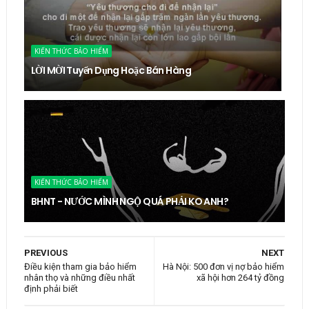
KIẾN THỨC BẢO HIỂM
LỜI MỜI Tuyển Dụng Hoặc Bán Hàng
KIẾN THỨC BẢO HIỂM
BHNT - NƯỚC MÌNH NGỘ QUÁ PHẢI KO ANH?
PREVIOUS
NEXT
Điều kiện tham gia bảo hiểm
Hà Nội: 500 đơn vị nợ bảo hiểm
nhân thọ và những điều nhất
xã hội hơn 264 tỷ đồng
định phải biết