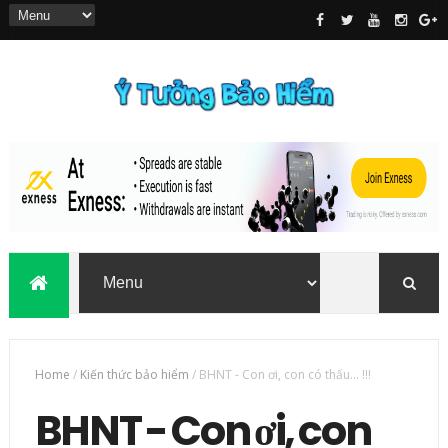
Home
/
Kiến thức bảo hiểm
/
BHNT - Con ơi, con có thấu… !!!
BHNT - Con ơi, con