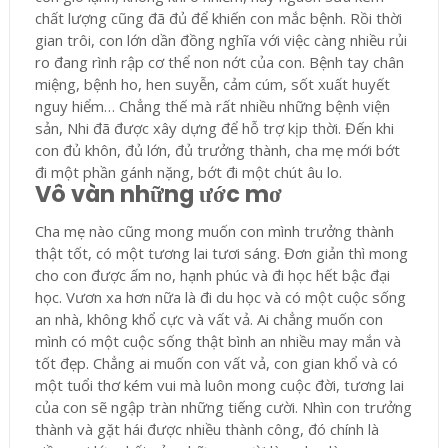
chất lượng cũng đã đủ để khiến con mắc bệnh. Rồi thời
gian trôi, con lớn dần đồng nghĩa với việc càng nhiều rủi
ro đang rình rập cơ thể non nớt của con. Bệnh tay chân
miệng, bệnh ho, hen suyễn, cảm cúm, sốt xuất huyết
nguy hiểm… Chẳng thế mà rất nhiều những bệnh viện
sản, Nhi đã được xây dựng để hỗ trợ kịp thời. Đến khi
con đủ khôn, đủ lớn, đủ trưởng thành, cha mẹ mới bớt
đi một phần gánh nặng, bớt đi một chút âu lo.
Vô vàn những ước mơ
Cha mẹ nào cũng mong muốn con mình trưởng thành
thật tốt, có một tương lai tươi sáng. Đơn giản thì mong
cho con được ấm no, hạnh phúc và đi học hết bậc đại
học. Vươn xa hơn nữa là đi du học và có một cuộc sống
an nhà, không khổ cực và vất vả. Ai chẳng muốn con
mình có một cuộc sống thật bình an nhiều may mắn và
tốt đẹp. Chẳng ai muốn con vất vả, con gian khổ và có
một tuổi thơ kém vui mà luôn mong cuộc đời, tương lai
của con sẽ ngập tràn những tiếng cười. Nhìn con trưởng
thành và gặt hái được nhiều thành công, đó chính là