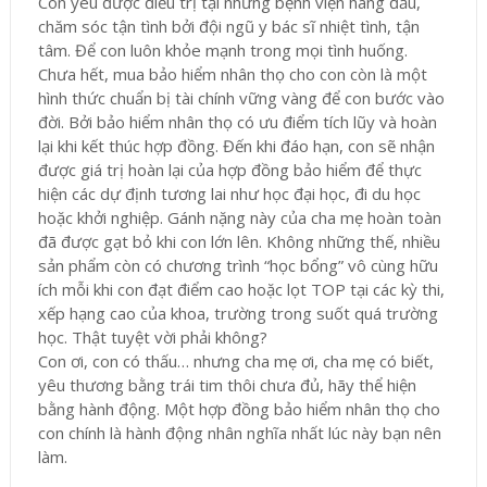
Con yêu được điều trị tại những bệnh viện hàng đầu,
chăm sóc tận tình bởi đội ngũ y bác sĩ nhiệt tình, tận
tâm. Để con luôn khỏe mạnh trong mọi tình huống.
Chưa hết, mua bảo hiểm nhân thọ cho con còn là một
hình thức chuẩn bị tài chính vững vàng để con bước vào
đời. Bởi bảo hiểm nhân thọ có ưu điểm tích lũy và hoàn
lại khi kết thúc hợp đồng. Đến khi đáo hạn, con sẽ nhận
được giá trị hoàn lại của hợp đồng bảo hiểm để thực
hiện các dự định tương lai như học đại học, đi du học
hoặc khởi nghiệp. Gánh nặng này của cha mẹ hoàn toàn
đã được gạt bỏ khi con lớn lên. Không những thế, nhiều
sản phẩm còn có chương trình “học bổng” vô cùng hữu
ích mỗi khi con đạt điểm cao hoặc lọt TOP tại các kỳ thi,
xếp hạng cao của khoa, trường trong suốt quá trường
học. Thật tuyệt vời phải không?
Con ơi, con có thấu… nhưng cha mẹ ơi, cha mẹ có biết,
yêu thương bằng trái tim thôi chưa đủ, hãy thể hiện
bằng hành động. Một hợp đồng bảo hiểm nhân thọ cho
con chính là hành động nhân nghĩa nhất lúc này bạn nên
làm.