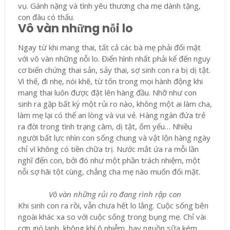
vụ. Gánh nặng và tình yêu thương cha mẹ dành tặng,
con đâu có thấu.
Vô vàn những nỗi lo
Ngay từ khi mang thai, tất cả các bà mẹ phải đối mặt
với vô vàn những nỗi lo. Điển hình nhất phải kể đến nguy
cơ biến chứng thai sản, sảy thai, sợ sinh con ra bị dị tật.
Vì thế, đi nhẹ, nói khẽ, từ tốn trong mọi hành động khi
mang thai luôn được đặt lên hàng đầu. Nhỡ như con
sinh ra gặp bất kỳ một rủi ro nào, không một ai làm cha,
làm mẹ lại có thể an lòng và vui vẻ. Hàng ngàn đứa trẻ
ra đời trong tình trạng câm, dị tật, ốm yếu… Nhiều
người bất lực nhìn con sống chung và vật lộn hàng ngày
chỉ vì không có tiền chữa trị. Nước mắt ứa ra mỗi lần
nghĩ đến con, bởi đó như một phần trách nhiệm, một
nỗi sợ hãi tột cùng, chẳng cha mẹ nào muốn đối mặt.
Vô vàn những rủi ro đang rình rập con
Khi sinh con ra rồi, vẫn chưa hết lo lắng. Cuộc sống bên
ngoài khác xa so với cuộc sống trong bụng mẹ. Chỉ vài
cơn gió lạnh, không khí ô nhiễm, hay nguồn sữa kém