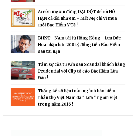
Ai còn mẹ xin đừng DẠI DỘT để rồi HỐI
HẬN cả đời như em – Mất Mẹ chỉ vì mua
mỗi Bảo Hiểm Y Tế !
BHNT - Nam tài tử Hồng Kông - Lưu Đức
Hoa nhận hơn 200 tỷ đồng tiền Bảo Hiểm
sau tai nạn
Tâm sự của tư vấn sau Scandal khách hàng
Prudential với Clip tố cáo BảoHiểm Lừa
Đảo !
Thống kê số liệu toàn ngành bảo hiểm
nhân thọ Việt Nam đã " Lừa " người Việt
trong năm 2016 !