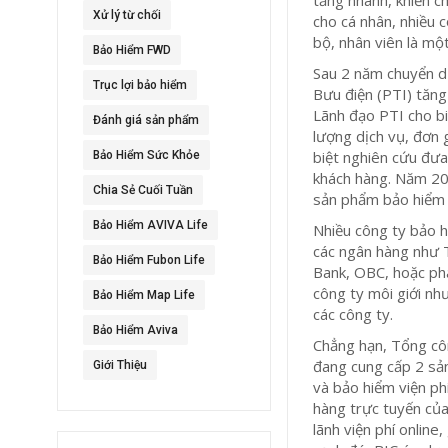
Xử lý từ chối
cho cá nhân, nhiều c
bộ, nhân viên là một
Bảo Hiểm FWD
Sau 2 năm chuyển d
Trục lợi bảo hiểm
Bưu điện (PTI) tăn
Lãnh đạo PTI cho bi
Đánh giá sản phẩm
lượng dịch vụ, đơn 
biệt nghiên cứu đưa
Bảo Hiểm Sức Khỏe
khách hàng. Năm 20
Chia Sẻ Cuối Tuần
sản phẩm bảo hiểm m
Bảo Hiểm AVIVA Life
Nhiều công ty bảo 
các ngân hàng như 
Bảo Hiểm Fubon Life
Bank, OBC, hoặc phá
công ty môi giới nh
Bảo Hiểm Map Life
các công ty.
Bảo Hiểm Aviva
Chẳng hạn, Tổng cô
đang cung cấp 2 sả
Giới Thiệu
và bảo hiểm viện ph
hàng trực tuyến của
lãnh viện phí online