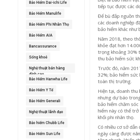
Bảo Hiểm Dai-ichi Life
tiếp tục được các d
Bảo Hiểm Manulife
Để bù đắp nguồn thu 
các doanh nghiệp đ
Bảo Hiểm Phi Nhân Thọ
bảo hiểm khác như 
Bảo Hiểm AIA
Năm 2018, theo thố
khỏe đạt hơn 14.000
Bancassurance
trọng khoảng 30% t
Sống khoẻ
thu bảo hiểm sức kh
Trước đó, năm 2017,
Nghệ thuật bán hàng
32%; bảo hiểm sức 
đỉnh cao
Bảo Hiểm Hanwha Life
toàn thị trường.
Hiện tại, doanh thu
Bảo Hiểm Y Tế
nhưng dự báo trong
Bảo Hiểm Generali
bảo hiểm chăm sóc 
hiểm này có thể trở
Nghệ thuật lãnh đạo
khối phi nhân thọ.
Bảo hiểm Chubb Life
Có nhiều cơ sở dẫn 
ngày càng được nâng
Bảo Hiểm Sun Life
tăng nhanh, khiến c