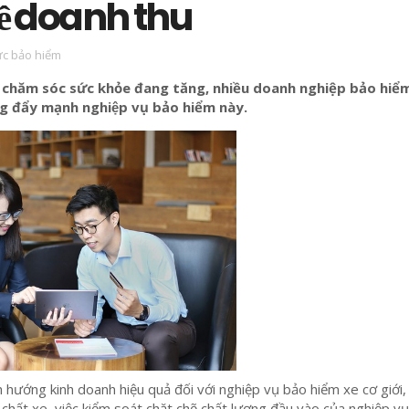
 về doanh thu
ức bảo hiểm
 chăm sóc sức khỏe đang tăng, nhiều doanh nghiệp bảo hiểm
g đẩy mạnh nghiệp vụ bảo hiểm này.
h hướng kinh doanh hiệu quả đối với nghiệp vụ bảo hiểm xe cơ giới,
t chất xe, việc kiểm soát chặt chẽ chất lượng đầu vào của nghiệp v