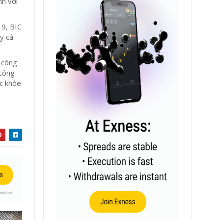
nh với
19, BIC
ay cả
à công
 công
ức khỏe