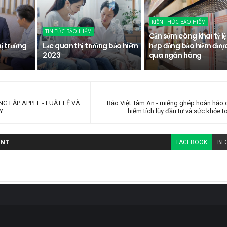
KIẾN THỨC BẢO HIỂM
TIN TỨC BẢO HIỂM
Cần sớm công khai tỷ lệ
hị trường
Lạc quan thị trường bảo hiểm
hợp đồng bảo hiểm đượ
2023
qua ngân hàng
G LẬP APPLE - LUẬT LỆ VÀ
Bảo Việt Tâm An - miếng ghép hoàn hảo
Y.
hiểm tích lũy đầu tư và sức khỏe t
NT
FACEBOOK
BL