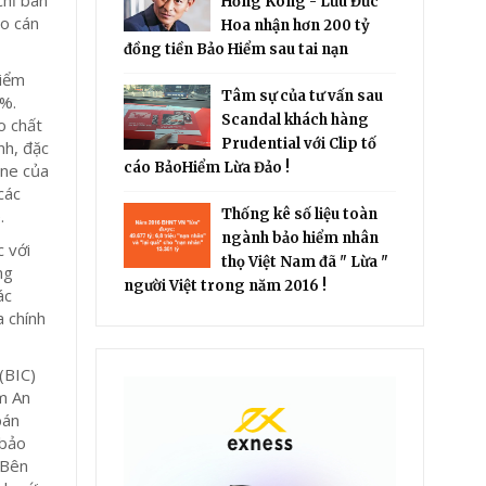
Hồng Kông - Lưu Đức
ho cán
Hoa nhận hơn 200 tỷ
đồng tiền Bảo Hiểm sau tai nạn
hiểm
Tâm sự của tư vấn sau
6%.
Scandal khách hàng
o chất
Prudential với Clip tố
nh, đặc
cáo BảoHiểm Lừa Đảo !
ine của
các
.
Thống kê số liệu toàn
ngành bảo hiểm nhân
 với
thọ Việt Nam đã " Lừa "
ng
người Việt trong năm 2016 !
ác
a chính
(BIC)
m An
bán
 bảo
 Bên