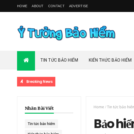
HOME
ABOUT
CONTACT
ADVERTISE
TIN TỨC BẢO HIỂM
KIẾN THỨC BẢO HIỂM
Breaking News
Home
/
Tin tức bảo hiể
Nhãn Bài Viết
Bảo hiể
Tin tức bảo hiểm