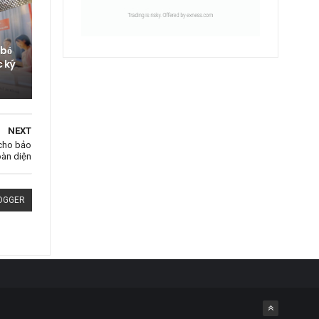
 bỏ
c ký
NEXT
 cho bảo
oàn diện
OGGER