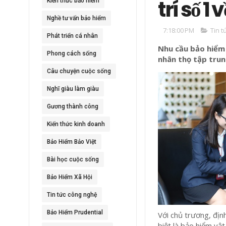
trí số 1
Kiến thức bảo hiểm
Nghề tư vấn bảo hiểm
7:18:00 PM
Tin t
Phát triển cá nhân
Nhu cầu bảo hiểm
Phong cách sống
nhân thọ tập trun
Câu chuyện cuộc sống
Nghĩ giàu làm giàu
Gương thành công
Kiến thức kinh doanh
Bảo Hiểm Bảo Việt
Bài học cuộc sống
Bảo Hiểm Xã Hội
Tin tức công nghệ
Bảo Hiểm Prudential
V
ới chủ trương, địn
biệt là bảo hiểm vậ