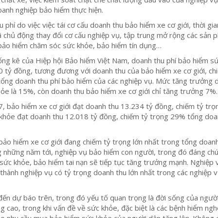
oanh nghiệp bảo hiểm thực hiện.
phí do việc việc tái cơ cấu doanh thu bảo hiểm xe cơ giới, thời gia
ã chủ động thay đổi cơ cấu nghiệp vụ, tập trung mở rộng các sản 
bảo hiểm chăm sóc sức khỏe, bảo hiểm tín dụng…
ng kê của Hiệp hội Bảo hiểm Việt Nam, doanh thu phí bảo hiểm s
 tỷ đồng, tương đương với doanh thu của bảo hiểm xe cơ giới, ch
ổng doanh thu phí bảo hiểm của các nghiệp vụ. Mức tăng trưởng 
ỏe là 15%, còn doanh thu bảo hiểm xe cơ giới chỉ tăng trưởng 7%
 bảo hiểm xe cơ giới đạt doanh thu 13.234 tỷ đồng, chiếm tỷ trọ
khỏe đạt doanh thu 12.018 tỷ đồng, chiếm tỷ trọng 29% tổng doa
 bảo hiểm xe cơ giới đang chiếm tỷ trọng lớn nhất trong tổng doanh
 những năm tới, nghiệp vụ bảo hiểm con người, trong đó đáng chú 
sức khỏe, bảo hiểm tai nạn sẽ tiếp tục tăng trưởng mạnh. Nghiệp 
 thành nghiệp vụ có tỷ trọng doanh thu lớn nhất trong các nghiệp 
đến dự báo trên, trong đó yếu tố quan trọng là đời sống của ngườ
 cao, trong khi vấn đề về sức khỏe, đặc biệt là các bệnh hiểm ng
ho nhu cầu mua bảo hiểm sức khỏe của người dân tăng lên. Không 