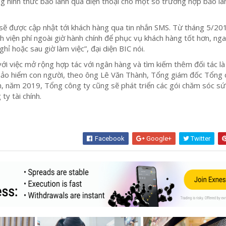
g hình thức bảo lãnh qua điện thoại cho một số trường hợp bảo lã
 sẽ được cập nhật tới khách hàng qua tin nhắn SMS. Từ tháng 5/20
nh viện phí ngoài giờ hành chính để phục vụ khách hàng tốt hơn, ng
hỉ hoặc sau giờ làm việc”, đại diện BIC nói.
với việc mở rộng hợp tác với ngân hàng và tìm kiếm thêm đối tác l
n bảo hiểm con người, theo ông Lê Văn Thành, Tổng giám đốc Tổng
h, năm 2019, Tổng công ty cũng sẽ phát triển các gói chăm sóc s
ty tài chính.
Facebook
Google+
Twitter