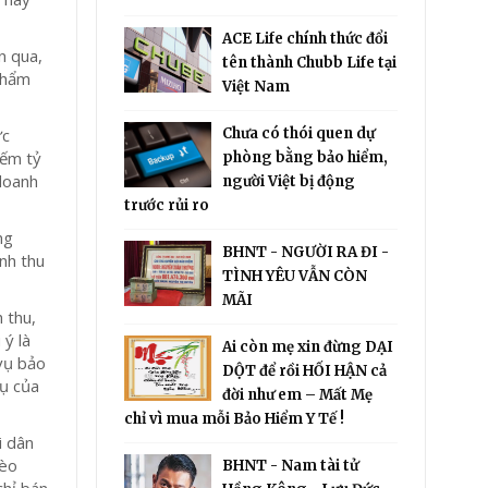
ACE Life chính thức đổi
n qua,
tên thành Chubb Life tại
phẩm
Việt Nam
ức
Chưa có thói quen dự
iếm tỷ
phòng bằng bảo hiểm,
doanh
người Việt bị động
.
trước rủi ro
ng
BHNT - NGƯỜI RA ĐI -
nh thu
TÌNH YÊU VẪN CÒN
MÃI
 thu,
ý là
Ai còn mẹ xin đừng DẠI
vụ bảo
DỘT để rồi HỐI HẬN cả
vụ của
đời như em – Mất Mẹ
chỉ vì mua mỗi Bảo Hiểm Y Tế !
i dân
hèo
BHNT - Nam tài tử
chỉ bán