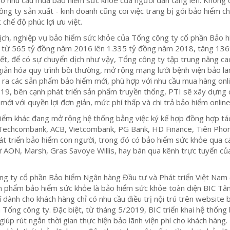
ông ty sản xuất - kinh doanh cũng coi việc trang bị gói bảo hiểm c
 chế độ phúc lợi ưu việt.
ịch, nghiệp vụ bảo hiểm sức khỏe của Tổng công ty cổ phần Bảo 
g từ 565 tỷ đồng năm 2016 lên 1.335 tỷ đồng năm 2018, tăng 13
ết, để có sự chuyển dịch như vậy, Tổng công ty tập trung nâng ca
giản hóa quy trình bồi thường, mở rộng mạng lưới bệnh viện bảo lã
 ra các sản phẩm bảo hiểm mới, phù hợp với nhu cầu mua hàng onl
19, bên cạnh phát triển sản phẩm truyền thống, PTI sẽ xây dựng 
ới với quyền lợi đơn giản, mức phí thấp và chi trả bảo hiểm online
hiểm khác đang mở rộng hệ thống bằng việc ký kế hợp đồng hợp tác
Techcombank, ACB, Vietcombank, PG Bank, HD Finance, Tiên Pho
t triển bảo hiểm con người, trong đó có bảo hiểm sức khỏe qua c
ư AON, Marsh, Gras Savoye Willis, hay bán qua kênh trực tuyến củ
ng ty cổ phần Bảo hiểm Ngân hàng Đầu tư và Phát triển Việt Nam 
n phẩm bảo hiểm sức khỏe là bảo hiểm sức khỏe toàn diện BIC Tâ
í dành cho khách hàng chỉ có nhu cầu điều trị nội trú trên website 
 Tổng công ty. Đặc biệt, từ tháng 5/2019, BIC triển khai hệ thống
, giúp rút ngắn thời gian thực hiện bảo lãnh viện phí cho khách hàng.