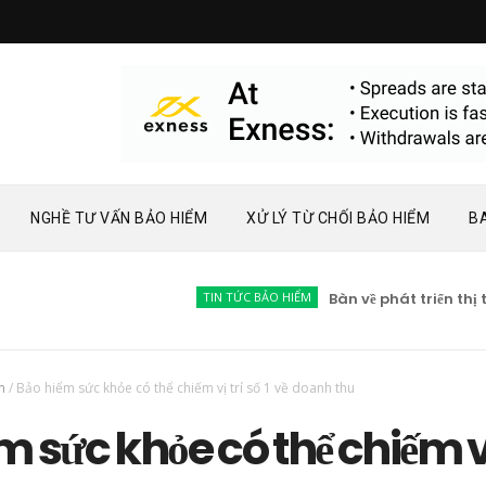
NGHỀ TƯ VẤN BẢO HIỂM
XỬ LÝ TỪ CHỐI BẢO HIỂM
B
TIN TỨC BẢO HIỂM
Bàn về phát triển thị trườ
m
/
Bảo hiểm sức khỏe có thể chiếm vị trí số 1 về doanh thu
m sức khỏe có thể chiếm v