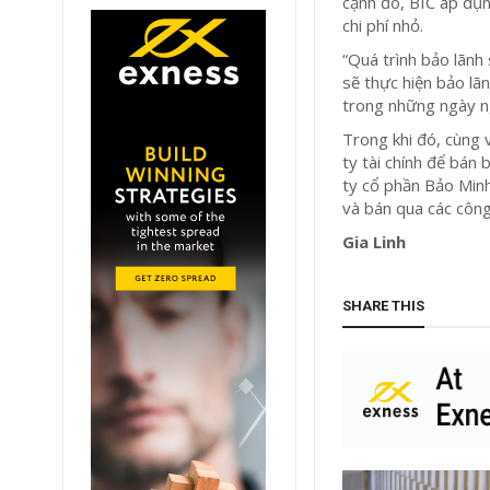
cạnh đó, BIC áp dụn
chi phí nhỏ.
“Quá trình bảo lãnh
sẽ thực hiện bảo lã
trong những ngày ng
Trong khi đó, cùng 
ty tài chính để bá
ty cổ phần Bảo Min
và bán qua các công 
Gia Linh
SHARE THIS