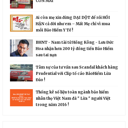
CÒN MÃI
Ai còn mẹ xin đừng DẠI DỘT để rồi HỐI
HẬN cả đời như em – Mất Mẹ chỉ vì mua
mỗi Bảo Hiểm Y Tế !
BHNT - Nam tài tử Hồng Kông - Lưu Đức
Hoa nhận hơn 200 tỷ đồng tiền Bảo Hiểm
sau tai nạn
Tâm sự của tư vấn sau Scandal khách hàng
Prudential với Clip tố cáo BảoHiểm Lừa
Đảo !
Thống kê số liệu toàn ngành bảo hiểm
nhân thọ Việt Nam đã " Lừa " người Việt
trong năm 2016 !