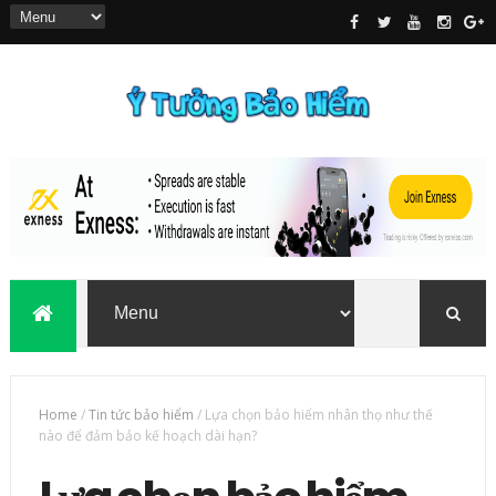
Home
/
Tin tức bảo hiểm
/
Lựa chọn bảo hiểm nhân thọ như thế
nào để đảm bảo kế hoạch dài hạn?