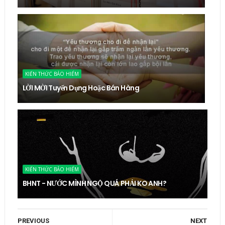
KIẾN THỨC BẢO HIỂM
LỜI MỜI Tuyển Dụng Hoặc Bán Hàng
KIẾN THỨC BẢO HIỂM
BHNT - NƯỚC MÌNH NGỘ QUÁ PHẢI KO ANH?
PREVIOUS
NEXT