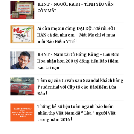
BHNT - NGƯỜI RA ĐI - TÌNH YÊU VẪN
CÒN MÃI
Ai còn mẹ xin đừng DẠI DỘT để rồi HỐI
HẬN cả đời như em – Mất Mẹ chỉ vì mua
mỗi Bảo Hiểm Y Tế !
BHNT - Nam tài tử Hồng Kông - Lưu Đức
Hoa nhận hơn 200 tỷ đồng tiền Bảo Hiểm
sau tai nạn
Tâm sự của tư vấn sau Scandal khách hàng
Prudential với Clip tố cáo BảoHiểm Lừa
Đảo !
Thống kê số liệu toàn ngành bảo hiểm
nhân thọ Việt Nam đã " Lừa " người Việt
trong năm 2016 !