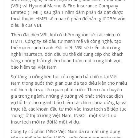
(VBI) và Hyundai Marine & Fire Insurance Company
Limited (HMFI) sau gần 1 năm đàm phán đã đạt được
thoả thuận: HMFI sẽ mua cổ phần để nắm giữ 25% vốn
điều lệ của VBI.
Theo đại diện VBI, khi có thêm nguồn lực tài chính từ
HMFI, Công ty sẽ đầu tư mạnh mẽ về công nghệ, tạo
thế mạnh cạnh tranh. Đặc biệt, VBI sẽ triển khai công
nghệ Insurtech, đón đầu xu thế để cung cấp cho khách
hàng những trải nghiệm hoàn toàn mới trong lĩnh vực
bảo hiểm tại Việt Nam.
Sự tăng trưởng liên tục của ngành bảo hiểm tại Việt
Nam trong suốt thời gian qua đã tạo điều kiện cho nhiều
mô hình dịch vụ liên quan phát triển. Theo các chuyên
gia trong ngành, những ý tưởng về phát triển các dịch
vụ hỗ trợ cho ngành bảo hiểm tài chính chưa dừng lại và
thực tế, các khoản đầu tư mới vào Insurtech sẽ tiếp tục
“nóng” ở thị trường Việt Nam. INSO - một start-up
Insurtech mới ra đời là một ví dụ.
Công ty cổ phần INSO Việt Nam đã ra mắt ứng dụng
công nghệ bảo hiểm INSO - một ứng dụng hoàn toàn