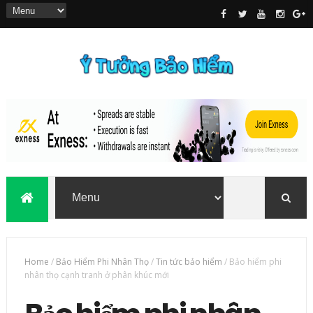
Home
/
Bảo Hiểm Phi Nhân Thọ
/
Tin tức bảo hiểm
/
Bảo hiểm phi
nhân thọ cạnh tranh ở phân khúc mới