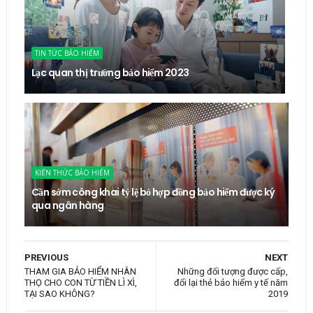
TIN TỨC BẢO HIỂM
Lạc quan thị trường bảo hiểm 2023
KIẾN THỨC BẢO HIỂM
Cần sớm công khai tỷ lệ bỏ hợp đồng bảo hiểm được ký
qua ngân hàng
PREVIOUS
NEXT
THAM GIA BẢO HIỂM NHÂN
Những đối tượng được cấp,
THỌ CHO CON TỪ TIỀN LÌ XÌ,
đổi lại thẻ bảo hiểm y tế năm
TẠI SAO KHÔNG?
2019