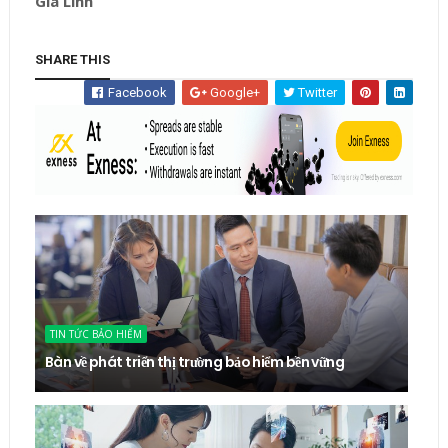
Gia Linh
SHARE THIS
Facebook
Google+
Twitter
TIN TỨC BẢO HIỂM
Bàn về phát triển thị trường bảo hiểm bền vững