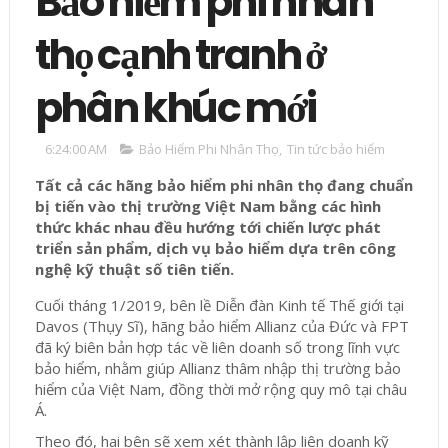
Bảo hiểm phi nhân
thọ cạnh tranh ở
phân khúc mới
6:24:00 AM
Bảo Hiểm Phi Nhân Thọ
,
Tin tức bảo hiểm
Tất cả các hãng bảo hiểm phi nhân thọ đang chuẩn
bị tiến vào thị trường Việt Nam bằng các hình
thức khác nhau đều hướng tới chiến lược phát
triển sản phẩm, dịch vụ bảo hiểm dựa trên công
nghệ kỹ thuật số tiên tiến.
Cuối tháng 1/2019, bên lề Diễn đàn Kinh tế Thế giới tại
Davos (Thụy Sĩ), hãng bảo hiểm Allianz của Đức và FPT
đã ký biên bản hợp tác về liên doanh số trong lĩnh vực
bảo hiểm, nhằm giúp Allianz thâm nhập thị trường bảo
hiểm của Việt Nam, đồng thời mở rộng quy mô tại châu
Á.
Theo đó, hai bên sẽ xem xét thành lập liên doanh kỹ