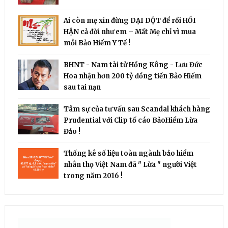
Ai còn mẹ xin đừng DẠI DỘT để rồi HỐI
HẬN cả đời như em – Mất Mẹ chỉ vì mua
mỗi Bảo Hiểm Y Tế !
BHNT - Nam tài tử Hồng Kông - Lưu Đức
Hoa nhận hơn 200 tỷ đồng tiền Bảo Hiểm
sau tai nạn
Tâm sự của tư vấn sau Scandal khách hàng
Prudential với Clip tố cáo BảoHiểm Lừa
Đảo !
Thống kê số liệu toàn ngành bảo hiểm
nhân thọ Việt Nam đã " Lừa " người Việt
trong năm 2016 !