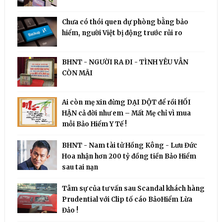
Chưa có thói quen dự phòng bằng bảo
hiểm, người Việt bị động trước rủi ro
BHNT - NGƯỜI RA ĐI - TÌNH YÊU VẪN
CÒN MÃI
Ai còn mẹ xin đừng DẠI DỘT để rồi HỐI
HẬN cả đời như em – Mất Mẹ chỉ vì mua
mỗi Bảo Hiểm Y Tế !
BHNT - Nam tài tử Hồng Kông - Lưu Đức
Hoa nhận hơn 200 tỷ đồng tiền Bảo Hiểm
sau tai nạn
Tâm sự của tư vấn sau Scandal khách hàng
Prudential với Clip tố cáo BảoHiểm Lừa
Đảo !