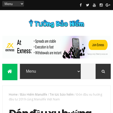
Home
/
Bảo Hiểm Manulife
/
Tin tức bảo hiểm
/
Đón đầu xu hướng
đầu tư 2019 cùng Manulife Việt Nam