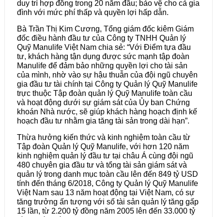
duy trì hợp đồng trong 20 năm đầu; bảo vệ cho cả gia
đình với mức phí thấp và quyền lợi hấp dẫn.
Bà Trần Thị Kim Cương, Tổng giám đốc kiêm Giám
đốc điều hành đầu tư của Công ty TNHH Quản lý
Quỹ Manulife Việt Nam chia sẻ: “Với Điểm tựa đầu
tư, khách hàng tận dụng được sức mạnh tập đoàn
Manulife để đảm bảo những quyền lợi cho tài sản
của mình, nhờ vào sự hậu thuẫn của đội ngũ chuyên
gia đầu tư tài chính tại Công ty Quản lý Quỹ Manulife
trực thuộc Tập đoàn quản lý Quỹ Manulife toàn cầu
và hoạt động dưới sự giám sát của Ủy ban Chứng
khoán Nhà nước, sẽ giúp khách hàng hoạch định kế
hoạch đầu tư nhằm gia tăng tài sản trong dài hạn”.
Thừa hưởng kiến thức và kinh nghiệm toàn cầu từ
Tập đoàn Quản lý Quỹ Manulife, với hơn 120 năm
kinh nghiệm quản lý đầu tư tại châu Á cùng đội ngũ
480 chuyên gia đầu tư và tổng tài sản giám sát và
quản lý trong danh mục toàn cầu lên đến 849 tỷ USD
tính đến tháng 6/2018, Công ty Quản lý Quỹ Manulife
Việt Nam sau 13 năm hoạt động tại Việt Nam, có sự
tăng trưởng ấn tượng với số tài sản quản lý tăng gấp
15 lần, từ 2.200 tỷ đồng năm 2005 lên đến 33.000 tỷ