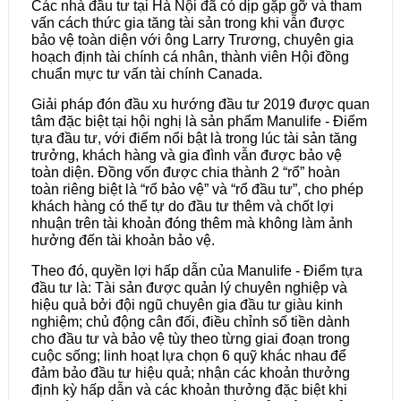
Các nhà đầu tư tại Hà Nội đã có dịp gặp gỡ và tham
vấn cách thức gia tăng tài sản trong khi vẫn được
bảo vệ toàn diện với ông Larry Trương, chuyên gia
hoạch định tài chính cá nhân, thành viên Hội đồng
chuẩn mực tư vấn tài chính Canada.
Giải pháp đón đầu xu hướng đầu tư 2019 được quan
tâm đặc biệt tại hội nghị là sản phẩm Manulife - Điểm
tựa đầu tư, với điểm nổi bật là trong lúc tài sản tăng
trưởng, khách hàng và gia đình vẫn được bảo vệ
toàn diện. Đồng vốn được chia thành 2 “rổ” hoàn
toàn riêng biệt là “rổ bảo vệ” và “rổ đầu tư”, cho phép
khách hàng có thể tự do đầu tư thêm và chốt lợi
nhuận trên tài khoản đóng thêm mà không làm ảnh
hưởng đến tài khoản bảo vệ.
Theo đó, quyền lợi hấp dẫn của Manulife - Điểm tựa
đầu tư là: Tài sản được quản lý chuyên nghiệp và
hiệu quả bởi đội ngũ chuyên gia đầu tư giàu kinh
nghiệm; chủ động cân đối, điều chỉnh số tiền dành
cho đầu tư và bảo vệ tùy theo từng giai đoạn trong
cuộc sống; linh hoạt lựa chọn 6 quỹ khác nhau để
đảm bảo đầu tư hiệu quả; nhận các khoản thưởng
định kỳ hấp dẫn và các khoản thưởng đặc biệt khi