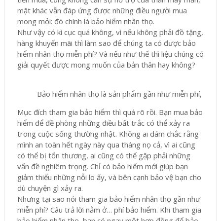
mặt khác vẫn đáp ứng được những điều người mua
mong mỏi: đó chính là bảo hiểm nhân thọ.
Như vậy có kì cục quá không, vì nếu không phải đồ tặng,
hàng khuyến mãi thì làm sao để chúng ta có được bảo
hiểm nhân thọ miễn phí? Và nếu như thế thì liệu chúng có
giải quyết được mong muốn của bản thân hay không?
Bảo hiểm nhân thọ là sản phẩm gần như miễn phí, bạn 
Mục đích tham gia bảo hiểm thì quá rõ rồi. Bạn mua bảo
hiểm để đề phòng những điều bất trắc có thể xảy ra
trong cuộc sống thường nhật. Không ai dám chắc rằng
mình an toàn hết ngày này qua tháng nọ cả, vì ai cũng
có thể bị tổn thương, ai cũng có thể gặp phải những
vấn đề nghiêm trọng. Chỉ có bảo hiểm mới giúp bạn
giảm thiểu những nỗi lo ấy, và bên cạnh bảo vệ bạn cho
dù chuyện gì xảy ra.
Nhưng tại sao nói tham gia bảo hiểm nhân thọ gần như
miễn phí? Câu trả lời nằm ở… phí bảo hiểm. Khi tham gia
bảo hiểm nhân thọ, bạn có ngay một hợp đồng để bảo