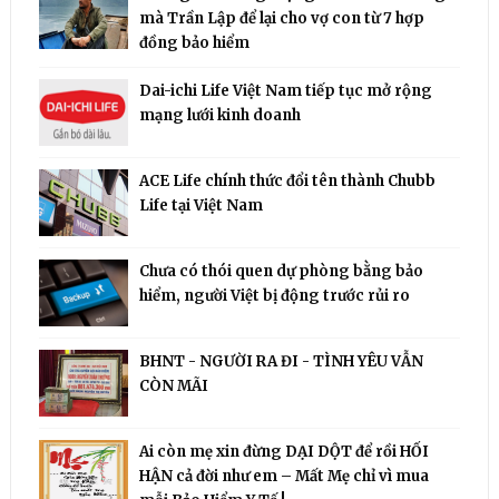
mà Trần Lập để lại cho vợ con từ 7 hợp
đồng bảo hiểm
Dai-ichi Life Việt Nam tiếp tục mở rộng
mạng lưới kinh doanh
ACE Life chính thức đổi tên thành Chubb
Life tại Việt Nam
Chưa có thói quen dự phòng bằng bảo
hiểm, người Việt bị động trước rủi ro
BHNT - NGƯỜI RA ĐI - TÌNH YÊU VẪN
CÒN MÃI
Ai còn mẹ xin đừng DẠI DỘT để rồi HỐI
HẬN cả đời như em – Mất Mẹ chỉ vì mua