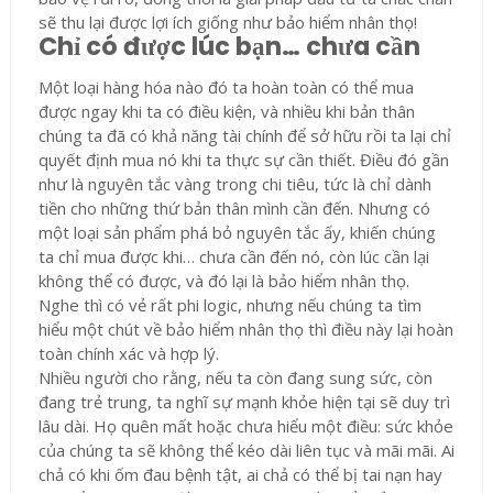
sẽ thu lại được lợi ích giống như bảo hiểm nhân thọ!
Chỉ có được lúc bạn… chưa cần
Một loại hàng hóa nào đó ta hoàn toàn có thể mua
được ngay khi ta có điều kiện, và nhiều khi bản thân
chúng ta đã có khả năng tài chính để sở hữu rồi ta lại chỉ
quyết định mua nó khi ta thực sự cần thiết. Điều đó gần
như là nguyên tắc vàng trong chi tiêu, tức là chỉ dành
tiền cho những thứ bản thân mình cần đến. Nhưng có
một loại sản phẩm phá bỏ nguyên tắc ấy, khiến chúng
ta chỉ mua được khi… chưa cần đến nó, còn lúc cần lại
không thể có được, và đó lại là bảo hiểm nhân thọ.
Nghe thì có vẻ rất phi logic, nhưng nếu chúng ta tìm
hiểu một chút về bảo hiểm nhân thọ thì điều này lại hoàn
toàn chính xác và hợp lý.
Nhiều người cho rằng, nếu ta còn đang sung sức, còn
đang trẻ trung, ta nghĩ sự mạnh khỏe hiện tại sẽ duy trì
lâu dài. Họ quên mất hoặc chưa hiểu một điều: sức khỏe
của chúng ta sẽ không thể kéo dài liên tục và mãi mãi. Ai
chả có khi ốm đau bệnh tật, ai chả có thể bị tai nạn hay