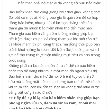
bản thân phải hối tiếc vì đã không sở hữu bảo hiểm nhâ
Bảo hiểm nhân thọ cũng giống như thời gian, không chờ
đợi bất cứ một ai, không bao giờ là quá sớm để có hợp
đồng bảo hiểm, nhưng sẽ có lúc bạn chẳng thể nào
tham gia dù muốn bảo hiểm nhân thọ đến mức nào.
Tham gia bảo hiểm càng sớm không những giúp bạn
tiết kiệm được chi phí (vì càng tham gia khi tuổi còn trẻ
và khỏe mạnh thì phí càng thấp), mà đồng thời giúp bạn
tránh khỏi những lo toan, tiết kiệm được thời gian và trí
lực để tập trung thực hiện những mục tiêu xa hơn trong
cuộc sống.
Không phải cứ lúc nào muốn là ta có thể có bảo hiểm
nhân thọ dễ dàng như mua một món đồ ngoài siêu thị.
Bảo hiểm nhân thọ (như đã nói ở trên) tuy có thể sở
hữu mà không mất tiền mua nhưng bạn chỉ có thể có nó
khi chưa cần, còn khi cần thì bạn lại không thể mua được
bằng bất cứ giá nào đi nữa.
>> Hãy để sự kì lạ của bảo hiểm nhân thọ giúp bạn
phòng ngừa rủi ro, đem lại sự an tâm, thoải mái
cho bản thân và gia đình bạn.