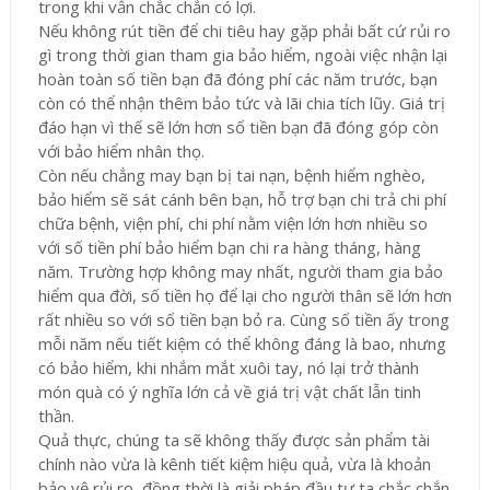
trong khi vẫn chắc chắn có lợi.
Nếu không rút tiền để chi tiêu hay gặp phải bất cứ rủi ro
gì trong thời gian tham gia bảo hiểm, ngoài việc nhận lại
hoàn toàn số tiền bạn đã đóng phí các năm trước, bạn
còn có thể nhận thêm bảo tức và lãi chia tích lũy. Giá trị
đáo hạn vì thế sẽ lớn hơn số tiền bạn đã đóng góp còn
với bảo hiểm nhân thọ.
Còn nếu chẳng may bạn bị tai nạn, bệnh hiểm nghèo,
bảo hiểm sẽ sát cánh bên bạn, hỗ trợ bạn chi trả chi phí
chữa bệnh, viện phí, chi phí nằm viện lớn hơn nhiều so
với số tiền phí bảo hiểm bạn chi ra hàng tháng, hàng
năm. Trường hợp không may nhất, người tham gia bảo
hiểm qua đời, số tiền họ để lại cho người thân sẽ lớn hơn
rất nhiều so với số tiền bạn bỏ ra. Cùng số tiền ấy trong
mỗi năm nếu tiết kiệm có thể không đáng là bao, nhưng
có bảo hiểm, khi nhắm mắt xuôi tay, nó lại trở thành
món quà có ý nghĩa lớn cả về giá trị vật chất lẫn tinh
thần.
Quả thực, chúng ta sẽ không thấy được sản phẩm tài
chính nào vừa là kênh tiết kiệm hiệu quả, vừa là khoản
bảo vệ rủi ro, đồng thời là giải pháp đầu tư ta chắc chắn