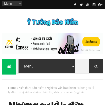
Home
/
Kiến thức bảo hiểm
/
Nghề tư vấn bảo hiểm
/
Những sự kì
lạ đến thú vị về bảo hiểm nhân thọ không phải ai cũng biết