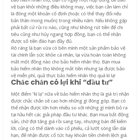
vệ bạn khỏi những điều không may, việc bạn cần làm chỉ
là đóng một khoản cố định (hoặc có thể thay đổi nếu
bản thân mong muốn) trong nhiều năm. Nếu không gặp
phải bất cứ rủi ro nào, cũng như không rút tiền để chi
tiêu cũng như hủy ngang hợp đồng, bạn có thể nhận
được số tiền đáo hạn đầy đủ.
Rõ ràng là bạn vừa có bên mình một sản phẩm bảo vệ
tài chính lẫn sức khỏe cá nhân, lại vừa hoàn toàn không
mất một đồng nào cho bảo hiểm nhân thọ. Bạn mua
bảo hiểm nhân thọ không mất tiền nhưng lại được bảo
vệ miễn phí, quả thực bảo hiểm nhân thọ quá kì lạ!
Chắc chắn có lợi khi “đầu tư”
Một điểm ”kì lạ” nữa về bảo hiểm nhân thọ là giá trị nhận
được chắc chắn sẽ cao hơn những gì đóng góp. Bạn có
thể nhận được lớn hơn nhiều so với những gì mình bỏ ra
tại hầu hết các giải pháp đầu tư khác. Bạn mua bất động
sản, chờ đợi tăng giá rồi sang tay, nhượng bán để kiếm
lời, cũng có thể dành vào cổ phiếu, cả lướt sóng lẫn dài
hạn, để nhận được cổ tức hay khoản tiền chênh lệch giá.