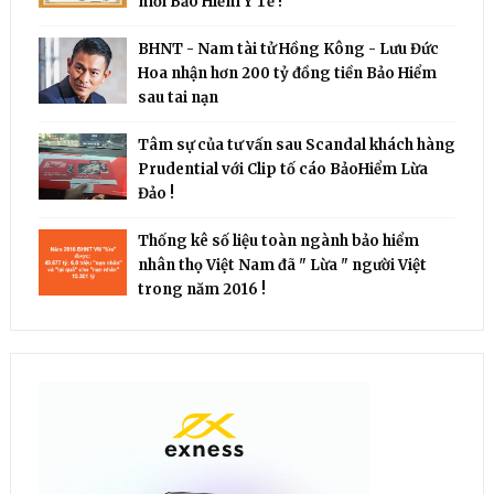
mỗi Bảo Hiểm Y Tế !
BHNT - Nam tài tử Hồng Kông - Lưu Đức
Hoa nhận hơn 200 tỷ đồng tiền Bảo Hiểm
sau tai nạn
Tâm sự của tư vấn sau Scandal khách hàng
Prudential với Clip tố cáo BảoHiểm Lừa
Đảo !
Thống kê số liệu toàn ngành bảo hiểm
nhân thọ Việt Nam đã " Lừa " người Việt
trong năm 2016 !