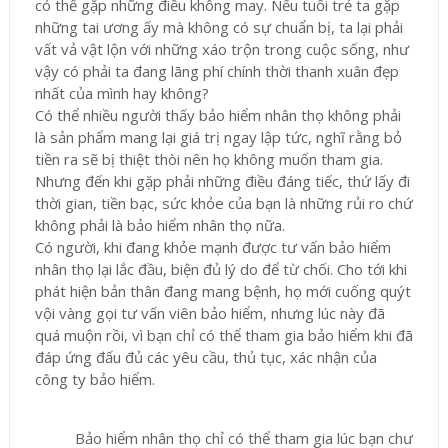
có thể gặp những điều không may. Nếu tuổi trẻ ta gặp
những tai ương ấy mà không có sự chuẩn bị, ta lại phải
vất vả vật lộn với những xáo trộn trong cuộc sống, như
vậy có phải ta đang lãng phí chính thời thanh xuân đẹp
nhất của mình hay không?
Có thể nhiều người thấy bảo hiểm nhân thọ không phải
là sản phẩm mang lại giá trị ngay lập tức, nghĩ rằng bỏ
tiền ra sẽ bị thiệt thòi nên họ không muốn tham gia.
Nhưng đến khi gặp phải những điều đáng tiếc, thứ lấy đi
thời gian, tiền bạc, sức khỏe của bạn là những rủi ro chứ
không phải là bảo hiểm nhân thọ nữa.
Có người, khi đang khỏe mạnh được tư vấn bảo hiểm
nhân thọ lại lắc đầu, biện đủ lý do để từ chối. Cho tới khi
phát hiện bản thân đang mang bệnh, họ mới cuống quýt
vội vàng gọi tư vấn viên bảo hiểm, nhưng lúc này đã
quá muộn rồi, vì bạn chỉ có thể tham gia bảo hiểm khi đã
đáp ứng đấu đủ các yêu cầu, thủ tục, xác nhận của
công ty bảo hiểm.
Bảo hiểm nhân thọ chỉ có thể tham gia lúc bạn chưa cần