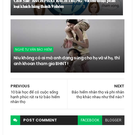
𝐂𝐡𝐨̂́𝐭 𝐒𝐚𝐥𝐞 "𝐁𝐀́𝐂𝐇 𝐏𝐇𝐀́𝐓 𝐁𝐀́𝐂𝐇 𝐓𝐑𝐔́𝐍𝐆" 𝐯𝐨̛́𝐢 𝐭𝐡𝐮̉ 𝐭𝐡𝐮𝐚̣̂𝐭 𝐩𝐡𝐚̂𝐧
𝐥𝐨𝐚̣𝐢 𝐤𝐡𝐚́𝐜𝐡 𝐡𝐚̀𝐧𝐠 𝐭𝐡𝐚̀𝐧𝐡 𝟗 𝐧𝐡𝐨́𝐦
NGHỀ TƯ VẤN BẢO HIỂM
Nếu không có ai mà anh đang sống cho họ và vì họ, thì
anh khoan tham gia BHNT !
PREVIOUS
NEXT
10 bài học để có cuộc sống
Bảo hiểm nhân thọ và phi nhân
hạnh phúc rút ra từ bảo hiểm
thọ khác nhau như thế nào?
nhân thọ
POST
COMMENT
FACEBOOK
BLOGGER