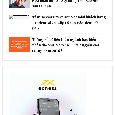
Hoa nhận hơn 200 tỷ đồng tiền Bảo Hiểm
sau tai nạn
Tâm sự của tư vấn sau Scandal khách hàng
Prudential với Clip tố cáo BảoHiểm Lừa
Đảo !
Thống kê số liệu toàn ngành bảo hiểm
nhân thọ Việt Nam đã " Lừa " người Việt
trong năm 2016 !