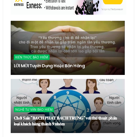
KIẾN THỨC BẢO HIỂM
LỜI MỜI Tuyển Dụng Hoặc Bán Hàng
NGHỀ TƯ VẤN BẢO HIỂM
𝐂𝐡𝐨̂́𝐭 𝐒𝐚𝐥𝐞 "𝐁𝐀́𝐂𝐇 𝐏𝐇𝐀́𝐓 𝐁𝐀́𝐂𝐇 𝐓𝐑𝐔́𝐍𝐆" 𝐯𝐨̛́𝐢 𝐭𝐡𝐮̉ 𝐭𝐡𝐮𝐚̣̂𝐭 𝐩𝐡𝐚̂𝐧
𝐥𝐨𝐚̣𝐢 𝐤𝐡𝐚́𝐜𝐡 𝐡𝐚̀𝐧𝐠 𝐭𝐡𝐚̀𝐧𝐡 𝟗 𝐧𝐡𝐨́𝐦