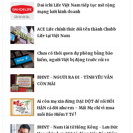
Dai-ichi Life Việt Nam tiếp tục mở rộng
mạng lưới kinh doanh
ACE Life chính thức đổi tên thành Chubb
Life tại Việt Nam
Chưa có thói quen dự phòng bằng bảo
hiểm, người Việt bị động trước rủi ro
BHNT - NGƯỜI RA ĐI - TÌNH YÊU VẪN
CÒN MÃI
Ai còn mẹ xin đừng DẠI DỘT để rồi HỐI
HẬN cả đời như em – Mất Mẹ chỉ vì mua
mỗi Bảo Hiểm Y Tế !
BHNT - Nam tài tử Hồng Kông - Lưu Đức