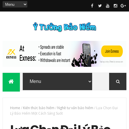
Home
/
Kiến thức bảo hiểm
/
Nghề tư vấn bảo hiểm
/
Lựa Chọn Đại
Lý Bảo Hiểm Một Cách Sáng Suốt