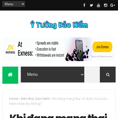
Home
/
Kiến thức bảo hiểm
/
Khi đang mang thai có được mua bảo
hiểm nhân thọ không?