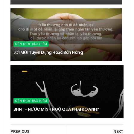
KIẾN THỨC BẢO HIỂM
LỜI MỜI Tuyển Dụng Hoặc Bán Hàng
KIẾN THỨC BẢO HIỂM
BHNT - NƯỚC MÌNH NGỘ QUÁ PHẢI KO ANH?
PREVIOUS
NEXT