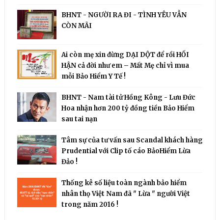
BHNT - NGƯỜI RA ĐI - TÌNH YÊU VẪN
CÒN MÃI
Ai còn mẹ xin đừng DẠI DỘT để rồi HỐI
HẬN cả đời như em – Mất Mẹ chỉ vì mua
mỗi Bảo Hiểm Y Tế !
BHNT - Nam tài tử Hồng Kông - Lưu Đức
Hoa nhận hơn 200 tỷ đồng tiền Bảo Hiểm
sau tai nạn
Tâm sự của tư vấn sau Scandal khách hàng
Prudential với Clip tố cáo BảoHiểm Lừa
Đảo !
Thống kê số liệu toàn ngành bảo hiểm
nhân thọ Việt Nam đã " Lừa " người Việt
trong năm 2016 !