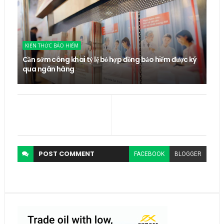
KIẾN THỨC BẢO HIỂM
Cần sớm công khai tỷ lệ bỏ hợp đồng bảo hiểm được ký
qua ngân hàng
POST
COMMENT
FACEBOOK
BLOGGER