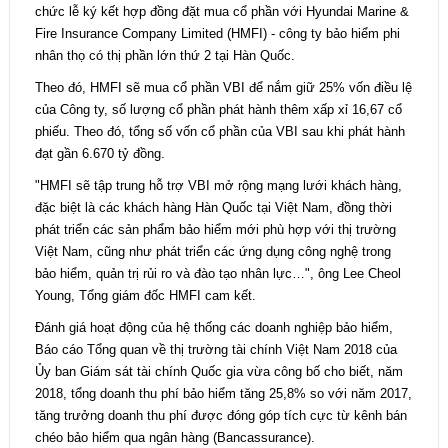
chức lễ ký kết hợp đồng đặt mua cổ phần với Hyundai Marine &
Fire Insurance Company Limited (HMFI) - công ty bảo hiểm phi
nhân thọ có thị phần lớn thứ 2 tại Hàn Quốc.
Theo đó, HMFI sẽ mua cổ phần VBI để nắm giữ 25% vốn điều lệ
của Công ty, số lượng cổ phần phát hành thêm xấp xỉ 16,67 cổ
phiếu. Theo đó, tổng số vốn cổ phần của VBI sau khi phát hành
đạt gần 6.670 tỷ đồng.
"HMFI sẽ tập trung hỗ trợ VBI mở rộng mạng lưới khách hàng,
đặc biệt là các khách hàng Hàn Quốc tại Việt Nam, đồng thời
phát triển các sản phẩm bảo hiểm mới phù hợp với thị trường
Việt Nam, cũng như phát triển các ứng dụng công nghệ trong
bảo hiểm, quản trị rủi ro và đào tạo nhân lực…", ông Lee Cheol
Young, Tổng giám đốc HMFI cam kết.
Đánh giá hoạt động của hệ thống các doanh nghiệp bảo hiểm,
Báo cáo Tổng quan về thị trường tài chính Việt Nam 2018 của
Ủy ban Giám sát tài chính Quốc gia vừa công bố cho biết, năm
2018, tổng doanh thu phí bảo hiểm tăng 25,8% so với năm 2017,
tăng trưởng doanh thu phí được đóng góp tích cực từ kênh bán
chéo bảo hiểm qua ngân hàng (Bancassurance).