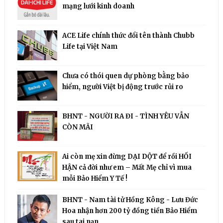
mạng lưới kinh doanh
ACE Life chính thức đổi tên thành Chubb
Life tại Việt Nam
Chưa có thói quen dự phòng bằng bảo
hiểm, người Việt bị động trước rủi ro
BHNT - NGƯỜI RA ĐI - TÌNH YÊU VẪN
CÒN MÃI
Ai còn mẹ xin đừng DẠI DỘT để rồi HỐI
HẬN cả đời như em – Mất Mẹ chỉ vì mua
mỗi Bảo Hiểm Y Tế !
BHNT - Nam tài tử Hồng Kông - Lưu Đức
Hoa nhận hơn 200 tỷ đồng tiền Bảo Hiểm
sau tai nạn