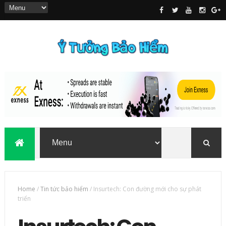
Home
/
Tin tức bảo hiểm
/
Insurtech: Con đường mới cho sự phát
triển