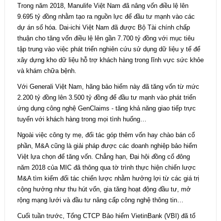
Trong năm 2018, Manulife Việt Nam đã nâng vốn điều lệ lên
9.695 tỷ đồng nhằm tạo ra nguồn lực để đầu tư mạnh vào các
dự án số hóa. Dai-ichi Việt Nam đã được Bộ Tài chính chấp
thuận cho tăng vốn điều lệ lên gần 7.700 tỷ đồng với mục tiêu
tập trung vào việc phát triển nghiên cứu sử dụng dữ liệu y tế để
xây dựng kho dữ liệu hỗ trợ khách hàng trong lĩnh vực sức khỏe
và khám chữa bệnh.
Với Generali Việt Nam, hãng bảo hiểm này đã tăng vốn từ mức
2.200 tỷ đồng lên 3.500 tỷ đồng để đầu tư mạnh vào phát triển
ứng dụng công nghệ GenClaims - tăng khả năng giao tiếp trực
tuyến với khách hàng trong mọi tình huống…
Ngoài việc công ty mẹ, đối tác góp thêm vốn hay chào bán cổ
phần, M&A cũng là giải pháp được các doanh nghiệp bảo hiểm
Việt lựa chọn để tăng vốn. Chẳng hạn, Đại hội đồng cổ đông
năm 2018 của MIC đã thông qua tờ trình thực hiện chiến lược
M&A tìm kiếm đối tác chiến lược nhằm hưởng lợi từ các giá trị
cộng hưởng như thu hút vốn, gia tăng hoạt động đầu tư, mở
rộng mạng lưới và đầu tư nâng cấp công nghệ thông tin…
Cuối tuần trước, Tổng CTCP Bảo hiểm VietinBank (VBI) đã tổ