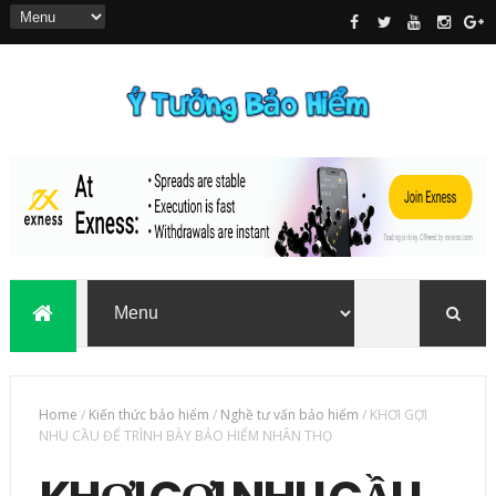
Home
/
Kiến thức bảo hiểm
/
Nghề tư vấn bảo hiểm
/
KHƠI GỢI
NHU CẦU ĐỂ TRÌNH BÀY BẢO HIỂM NHÂN THỌ