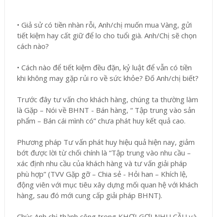
•
Giả sử có tiền nhàn rỗi, Anh/chị muốn mua Vàng, gửi
tiết kiệm hay cất giữ để lo cho tuổi già. Anh/Chị sẽ chọn
cách nào?
•
Cách nào để tiết kiệm đều đặn, kỷ luật để vẫn có tiền
khi không may gặp rủi ro về sức khỏe? Đố Anh/chị biết?
Trước đây tư vấn cho khách hàng, chúng ta thường làm
là Gặp – Nói về BHNT - Bán hàng, “ Tập trung vào sản
phẩm – Bán cái mình có” chưa phát huy kết quả cao.
Phương pháp Tư vấn phát huy hiệu quả hiện nay, giảm
bớt được lời từ chối chính là “Tập trung vào nhu cầu –
xác định nhu cầu của khách hàng và tư vấn giải pháp
phù hợp” (TVV Gặp gỡ – Chia sẻ - Hỏi han – Khích lệ,
động viên với mục tiêu xây dựng mối quan hệ với khách
hàng, sau đó mới cung cấp giải pháp BHNT).
Chúc Anh chị thành công trong KHƠI GỢI NHU CẦU và