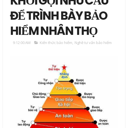
KHƠI GỢI NHU CẦU
ĐỂ TRÌNH BÀY BẢO
HIỂM NHÂN THỌ
9:12:00 AM
Kiến thức bảo hiểm
,
Nghề tư vấn bảo hiểm