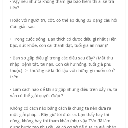
•
Vậy nếu như ta không tham gia bảo hiểm thì ai sẽ trả
tiền?
Hoặc với người trụ cột, có thể áp dụng 03 dạng câu hỏi
đơn giản sau:
•
Trong cuộc sống, Bạn thích có được điều gì nhất (Tiền
bạc, sức khỏe, con cái thành đạt, tuổi già an nhàn)?
•
Bạn sợ gặp điều gì trong các điều sau đây? (Mất thu
nhập, bệnh tật, tai nạn, Con cái hư hỏng, tuổi già phụ
thuộc) -> thường sẽ là đối lập với những gì muốn có ở
trên.
•
Làm cách nào để khi sợ gặp những điều trên xảy ra, ta
vẫn có thể giải quyết được?
Không có cách nào bằng cách là chúng ta nên đưa ra
một giải pháp… Bây giờ tôi đưa ra, bạn thấy hay thì
dùng, không hay thì tham khảo (như vậy TVV đã làm
được bước tạo nhu cầu và có cơ sở để đưa ra giải pháp