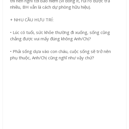
thì nên nghĩ tới bảo hiểm (vì đóng ít, rủi ro được trả
nhiều, BH vẫn là cách dự phòng hữu hiệu).
+ NHU CẦU HƯU TRÍ:
•
Lúc có tuổi, sức khỏe thường đi xuống, sống cũng
chẳng được vui mấy đúng không Anh/Chị?
•
Phải sống dựa vào con cháu, cuộc sống sẽ trở nên
phụ thuộc, Anh/Chị cũng nghĩ như vậy chứ?