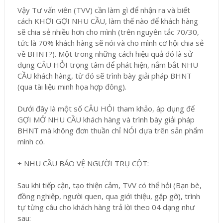
Vậy Tư vấn viên (TVV) cần làm gì để nhận ra và biết
cách KHƠI GỢI NHU CẦU, làm thế nào để khách hàng
sẽ chia sẻ nhiều hơn cho mình (trên nguyên tắc 70/30,
tức là 70% khách hàng sẽ nói và cho mình cơ hội chia sẻ
về BHNT?). Một trong những cách hiệu quả đó là sử
dụng CÂU HỎI trọng tâm để phát hiện, nắm bắt NHU
CẦU khách hàng, từ đó sẽ trình bày giải pháp BHNT
(qua tài liệu minh họa hợp đông).
Dưới đây là một số CÂU HỎI tham khảo, áp dụng để
GỢI MỞ NHU CẦU khách hàng và trình bày giải pháp
BHNT mà không đơn thuần chỉ NÓI dựa trên sản phẩm
mình có.
+ NHU CẦU BẢO VỆ NGƯỜI TRỤ CỘT:
Sau khi tiếp cận, tạo thiện cảm, TVV có thể hỏi (Bạn bè,
đồng nghiệp, người quen, qua giới thiệu, gặp gỡ), trình
tự từng câu cho khách hàng trả lời theo 04 dạng như
sau: