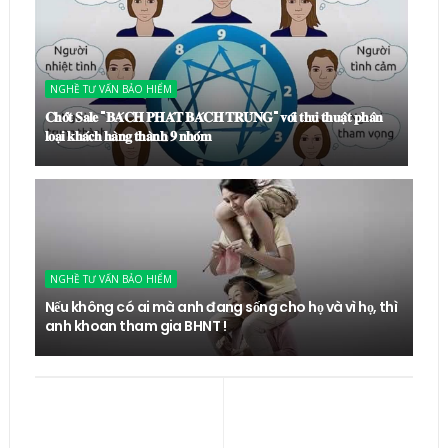
NGHỀ TƯ VẤN BẢO HIỂM
𝐂𝐡𝐨̂́𝐭 𝐒𝐚𝐥𝐞 "𝐁𝐀́𝐂𝐇 𝐏𝐇𝐀́𝐓 𝐁𝐀́𝐂𝐇 𝐓𝐑𝐔́𝐍𝐆" 𝐯𝐨̛́𝐢 𝐭𝐡𝐮̉ 𝐭𝐡𝐮𝐚̣̂𝐭 𝐩𝐡𝐚̂𝐧
𝐥𝐨𝐚̣𝐢 𝐤𝐡𝐚́𝐜𝐡 𝐡𝐚̀𝐧𝐠 𝐭𝐡𝐚̀𝐧𝐡 𝟗 𝐧𝐡𝐨́𝐦
NGHỀ TƯ VẤN BẢO HIỂM
Nếu không có ai mà anh đang sống cho họ và vì họ, thì
anh khoan tham gia BHNT !