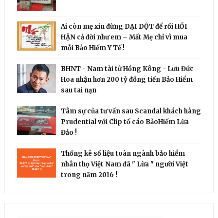
Ai còn mẹ xin đừng DẠI DỘT để rồi HỐI
HẬN cả đời như em – Mất Mẹ chỉ vì mua
mỗi Bảo Hiểm Y Tế !
BHNT - Nam tài tử Hồng Kông - Lưu Đức
Hoa nhận hơn 200 tỷ đồng tiền Bảo Hiểm
sau tai nạn
Tâm sự của tư vấn sau Scandal khách hàng
Prudential với Clip tố cáo BảoHiểm Lừa
Đảo !
Thống kê số liệu toàn ngành bảo hiểm
nhân thọ Việt Nam đã " Lừa " người Việt
trong năm 2016 !