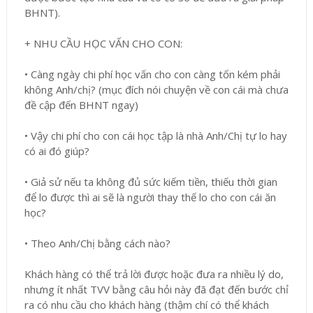
BHNT).
+ NHU CẦU HỌC VẤN CHO CON:
•
Càng ngày chi phí học vấn cho con càng tốn kém phải
không Anh/chị? (mục đích nói chuyện về con cái mà chưa
đề cập đến BHNT ngay)
•
Vậy chi phí cho con cái học tập là nhà Anh/Chị tự lo hay
có ai đó giúp?
•
Giả sử nếu ta không đủ sức kiếm tiền, thiếu thời gian
để lo được thì ai sẽ là người thay thế lo cho con cái ăn
học?
•
Theo Anh/Chị bằng cách nào?
Khách hàng có thể trả lời được hoặc đưa ra nhiều lý do,
nhưng ít nhất TVV bằng câu hỏi này đã đạt đến bước chỉ
ra có nhu cầu cho khách hàng (thậm chí có thể khách