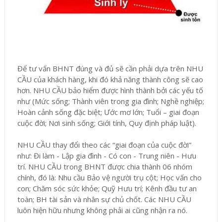
Để tư vấn BHNT đúng và đủ sẽ cần phải dựa trên NHU
CẦU của khách hàng, khi đó khả năng thành công sẽ cao
hơn. NHU CẦU bảo hiểm được hình thành bởi các yếu tố
như (Mức sống; Thành viên trong gia đình; Nghề nghiệp;
Hoàn cảnh sống đặc biệt; Ước mơ lớn; Tuổi – giai đoạn
cuộc đời; Nơi sinh sống; Giới tính, Quy định pháp luật).
NHU CẦU thay đổi theo các “giai đoạn của cuộc đời”
như: Đi làm - Lập gia đình - Có con - Trung niên - Hưu
trí. NHU CẦU trong BHNT được chia thành 06 nhóm
chính, đó là: Nhu cầu Bảo vệ người trụ cột; Học vấn cho
con; Chăm sóc sức khỏe; Quỹ Hưu trí; Kênh đầu tư an
toàn; BH tài sản và nhân sự chủ chốt. Các NHU CẦU
luôn hiện hữu nhưng không phải ai cũng nhận ra nó.