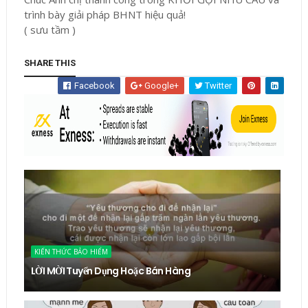
trình bày giải pháp BHNT hiệu quả!
( sưu tầm )
SHARE THIS
Facebook
Google+
Twitter
KIẾN THỨC BẢO HIỂM
LỜI MỜI Tuyển Dụng Hoặc Bán Hàng