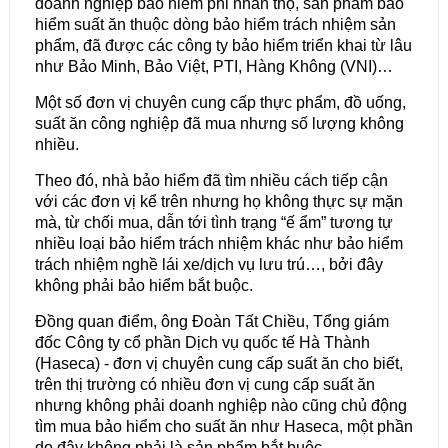
doanh nghiệp bảo hiểm phi nhân thọ, sản phẩm bảo
hiểm suất ăn thuộc dòng bảo hiểm trách nhiệm sản
phẩm, đã được các công ty bảo hiểm triển khai từ lâu
như Bảo Minh, Bảo Việt, PTI, Hàng Không (VNI)…
Một số đơn vị chuyên cung cấp thực phẩm, đồ uống,
suất ăn công nghiệp đã mua nhưng số lượng không
nhiều.
Theo đó, nhà bảo hiểm đã tìm nhiều cách tiếp cận
với các đơn vị kể trên nhưng họ không thực sự mặn
mà, từ chối mua, dẫn tới tình trạng “ế ẩm” tương tự
nhiều loại bảo hiểm trách nhiệm khác như bảo hiểm
trách nhiệm nghề lái xe/dịch vụ lưu trú…, bởi đây
không phải bảo hiểm bắt buộc.
Đồng quan điểm, ông Đoàn Tất Chiều, Tổng giám
đốc Công ty cổ phần Dịch vụ quốc tế Hà Thành
(Haseca) - đơn vị chuyên cung cấp suất ăn cho biết,
trên thị trường có nhiều đơn vị cung cấp suất ăn
nhưng không phải doanh nghiệp nào cũng chủ động
tìm mua bảo hiểm cho suất ăn như Haseca, một phần
do đây không phải là sản phẩm bắt buộc.