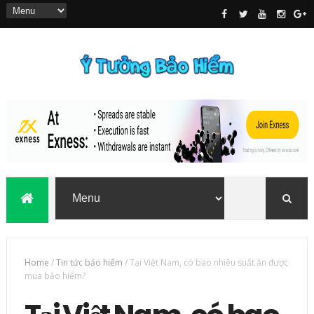
Home
/
Tin tức bảo hiểm
/
Tại Việt Nam, có bao nhiêu suất ăn được
mua bảo hiểm?