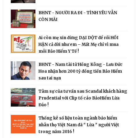
BHNT - NGƯỜI RA ĐI - TÌNH YÊU VẪN
CÒN MÃI
Ai còn mẹ xin đừng DẠI DỘT để rồi HỐI
HẬN cả đời như em – Mất Mẹ chỉ vì mua
mỗi Bảo Hiểm Y Tế !
BHNT - Nam tài tử Hồng Kông - Lưu Đức
Hoa nhận hơn 200 tỷ đồng tiền Bảo Hiểm
sau tai nạn
Tâm sự của tư vấn sau Scandal khách hàng
Prudential với Clip tố cáo BảoHiểm Lừa
Đảo !
Thống kê số liệu toàn ngành bảo hiểm
nhân thọ Việt Nam đã " Lừa " người Việt
trong năm 2016 !