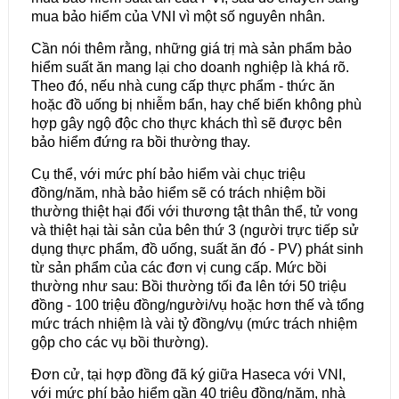
mua bảo hiểm của VNI vì một số nguyên nhân.
Cần nói thêm rằng, những giá trị mà sản phẩm bảo
hiểm suất ăn mang lại cho doanh nghiệp là khá rõ.
Theo đó, nếu nhà cung cấp thực phẩm - thức ăn
hoặc đồ uống bị nhiễm bẩn, hay chế biến không phù
hợp gây ngộ độc cho thực khách thì sẽ được bên
bảo hiểm đứng ra bồi thường thay.
Cụ thể, với mức phí bảo hiểm vài chục triệu
đồng/năm, nhà bảo hiểm sẽ có trách nhiệm bồi
thường thiệt hại đối với thương tật thân thể, tử vong
và thiệt hại tài sản của bên thứ 3 (người trực tiếp sử
dụng thực phẩm, đồ uống, suất ăn đó - PV) phát sinh
từ sản phẩm của các đơn vị cung cấp. Mức bồi
thường như sau: Bồi thường tối đa lên tới 50 triệu
đồng - 100 triệu đồng/người/vụ hoặc hơn thế và tổng
mức trách nhiệm là vài tỷ đồng/vụ (mức trách nhiệm
gộp cho các vụ bồi thường).
Đơn cử, tại hợp đồng đã ký giữa Haseca với VNI,
với mức phí bảo hiểm gần 40 triệu đồng/năm, nhà