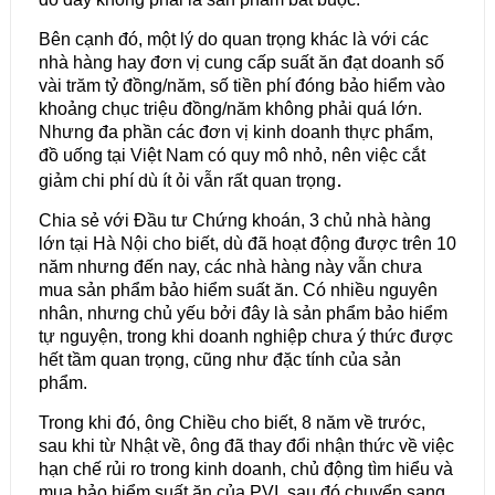
Bên cạnh đó, một lý do quan trọng khác là với các
nhà hàng hay đơn vị cung cấp suất ăn đạt doanh số
vài trăm tỷ đồng/năm, số tiền phí đóng bảo hiểm vào
khoảng chục triệu đồng/năm không phải quá lớn.
Nhưng đa phần các đơn vị kinh doanh thực phẩm,
đồ uống tại Việt Nam có quy mô nhỏ, nên việc cắt
.
giảm chi phí dù ít ỏi vẫn rất quan trọng
Chia sẻ với Đầu tư Chứng khoán, 3 chủ nhà hàng
lớn tại Hà Nội cho biết, dù đã hoạt động được trên 10
năm nhưng đến nay, các nhà hàng này vẫn chưa
mua sản phẩm bảo hiểm suất ăn. Có nhiều nguyên
nhân, nhưng chủ yếu bởi đây là sản phẩm bảo hiểm
tự nguyện, trong khi doanh nghiệp chưa ý thức được
hết tầm quan trọng, cũng như đặc tính của sản
phẩm.
Trong khi đó, ông Chiều cho biết, 8 năm về trước,
sau khi từ Nhật về, ông đã thay đổi nhận thức về việc
hạn chế rủi ro trong kinh doanh, chủ động tìm hiểu và
mua bảo hiểm suất ăn của PVI, sau đó chuyển sang