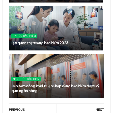
TIN TỨC BẢO HIỂM
Lạc quan thị trường bảo hiểm 2023
KIẾN THỨC BẢO HIỂM
Cần sớm công khai tỷ lệ bỏ hợp đồng bảo hiểm được ký
qua ngân hàng
PREVIOUS
NEXT