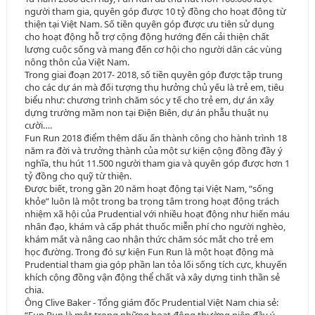
người tham gia, quyên góp được 10 tỷ đồng cho hoạt động từ
thiện tại Việt Nam. Số tiền quyên góp được ưu tiên sử dụng
cho hoạt động hỗ trợ cộng động hướng đến cải thiện chất
lượng cuộc sống và mang đến cơ hội cho người dân các vùng
nông thôn của Việt Nam.
Trong giai đoạn 2017- 2018, số tiền quyên góp được tập trung
cho các dự án mà đối tượng thụ hưởng chủ yếu là trẻ em, tiêu
biểu như: chương trình chăm sóc y tế cho trẻ em, dự án xây
dựng trường mầm non tại Điện Biên, dự án phẫu thuật nụ
cười….
Fun Run 2018 điểm thêm dấu ấn thành công cho hành trình 18
năm ra đời và trưởng thành của một sự kiện cộng đồng đầy ý
nghĩa, thu hút 11.500 người tham gia và quyên góp được hơn 1
tỷ đồng cho quỹ từ thiện.
Được biết, trong gần 20 năm hoạt động tại Việt Nam, “sống
khỏe” luôn là một trong ba trọng tâm trong hoạt động trách
nhiệm xã hội của Prudential với nhiều hoạt động như hiến máu
nhân đạo, khám và cấp phát thuốc miễn phí cho người nghèo,
khám mắt và nâng cao nhận thức chăm sóc mắt cho trẻ em
học đường. Trong đó sự kiện Fun Run là một hoạt động mà
Prudential tham gia góp phần lan tỏa lối sống tích cực, khuyến
khích cộng đồng vận động thể chất và xây dựng tinh thần sẻ
chia.
Ông Clive Baker - Tổng giám đốc Prudential Việt Nam chia sẻ: