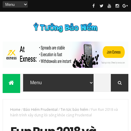
Home
/
Bảo Hiểm Prudential
/
Tin tức bảo hiểm
/
Fun Run 2018 và
hành trình xây dựng lối sống khỏe cùng Prudential