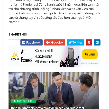
“Fun Run là một trong những hoạt động thường niên đầy ý
nghĩa mà Prudential đồng hành suốt 18 năm qua. Bên cạnh tài
trợ cho chương trình, đội ngũ nhân viên và tư vấn viên của
Prudential cũng cùng tham gia lan tỏa lối sống năng động, tích
cực và chung tay vì cuộc sống tốt đẹp hơn của người Việt
Nam”./.
SHARE THIS
Facebook
Google+
Twitter
TIN TỨC BẢO HIỂM
Bàn về phát triển thị trường bảo hiểm bền vững