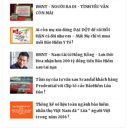
BHNT - NGƯỜI RA ĐI - TÌNH YÊU VẪN
CÒN MÃI
Ai còn mẹ xin đừng DẠI DỘT để rồi HỐI
HẬN cả đời như em – Mất Mẹ chỉ vì mua
mỗi Bảo Hiểm Y Tế !
BHNT - Nam tài tử Hồng Kông - Lưu Đức
Hoa nhận hơn 200 tỷ đồng tiền Bảo Hiểm
sau tai nạn
Tâm sự của tư vấn sau Scandal khách hàng
Prudential với Clip tố cáo BảoHiểm Lừa
Đảo !
Thống kê số liệu toàn ngành bảo hiểm
nhân thọ Việt Nam đã " Lừa " người Việt
trong năm 2016 !