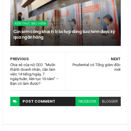
KIẾN THỨC BẢO HIỂM
Cần sớm công khai tỷ lệ bỏ hợp đồng bảo hiểm được ký
qua ngân hàng
PREVIOUS
NEXT
Chia sẻ của nữ CEO: “Muốn
Prudential có Tổng giám đốc
thành doanh nhân, cần làm
mới
việc 14 tiếng/ngày, 7
ngày/tuần, liên tục 10 năm” –
Bạn có làm được?
POST
COMMENT
FACEBOOK
BLOGGER