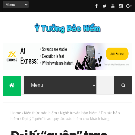
Home
/
Kiến thức bảo hiểm
/
Nghề tư vấn bảo hiểm
/
Tin tức bảo
hiểm
/
Đại lý “quên” trao quy tắc bảo hiểm cho khách hàng