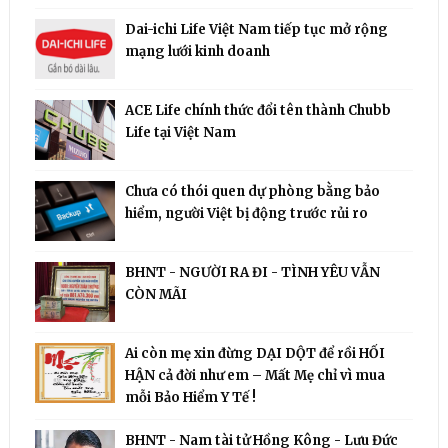
Dai-ichi Life Việt Nam tiếp tục mở rộng
mạng lưới kinh doanh
ACE Life chính thức đổi tên thành Chubb
Life tại Việt Nam
Chưa có thói quen dự phòng bằng bảo
hiểm, người Việt bị động trước rủi ro
BHNT - NGƯỜI RA ĐI - TÌNH YÊU VẪN
CÒN MÃI
Ai còn mẹ xin đừng DẠI DỘT để rồi HỐI
HẬN cả đời như em – Mất Mẹ chỉ vì mua
mỗi Bảo Hiểm Y Tế !
BHNT - Nam tài tử Hồng Kông - Lưu Đức