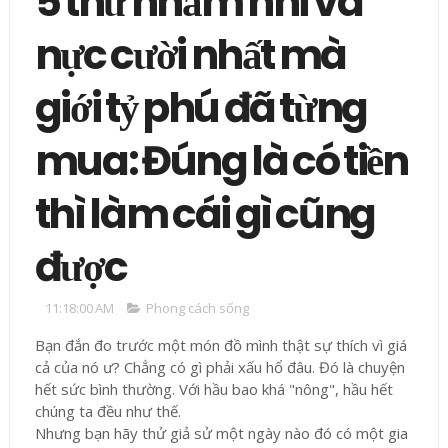
5 thứ nhảm nhí và
nực cười nhất mà
giới tỷ phú đã từng
mua: Đúng là có tiền
thì làm cái gì cũng
được
11:18:00 AM
Phong cách sống
Bạn đắn đo trước một món đồ mình thật sự thích vì giá
cả của nó ư? Chẳng có gì phải xấu hổ đâu. Đó là chuyện
hết sức bình thường. Với hầu bao khá "nông", hầu hết
chúng ta đều như thế.
Nhưng bạn hãy thử giả sử một ngày nào đó có một gia