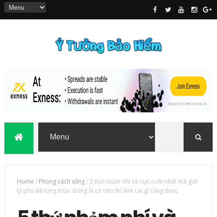
Home
/
Phong cách sống
/
5 thứ nhảm nhí và nực cười nhất mà giới
tỷ phú đã từng mua: Đúng là có tiền thì làm cái gì cũng được