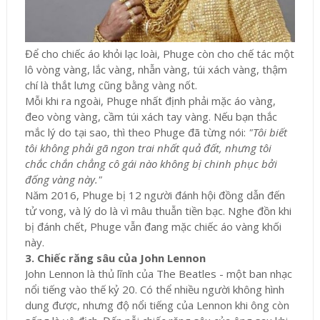
Để cho chiếc áo khỏi lạc loài, Phuge còn cho chế tác một
lô vòng vàng, lắc vàng, nhẫn vàng, túi xách vàng, thậm
chí là thắt lưng cũng bằng vàng nốt.
Mỗi khi ra ngoài, Phuge nhất định phải mặc áo vàng,
đeo vòng vàng, cầm túi xách tay vàng. Nếu bạn thắc
mắc lý do tại sao, thì theo Phuge đã từng nói:
"Tôi biết
tôi không phải gã ngon trai nhất quả đất, nhưng tôi
chắc chắn chẳng cô gái nào không bị chinh phục bởi
đống vàng này."
Năm 2016, Phuge bị 12 người đánh hội đồng dẫn đến
tử vong, và lý do là vì mâu thuẫn tiền bạc. Nghe đồn khi
bị đánh chết, Phuge vẫn đang mặc chiếc áo vàng khối
này.
3. Chiếc răng sâu của John Lennon
John Lennon là thủ lĩnh của The Beatles - một ban nhạc
nổi tiếng vào thế kỷ 20. Có thể nhiều người không hình
dung được, nhưng độ nổi tiếng của Lennon khi ông còn