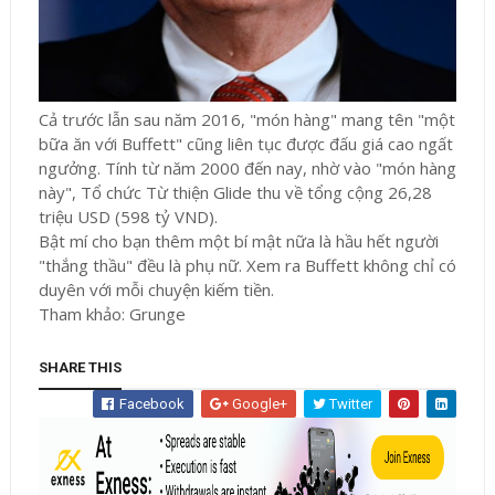
Cả trước lẫn sau năm 2016, "món hàng" mang tên "một
bữa ăn với Buffett" cũng liên tục được đấu giá cao ngất
ngưởng. Tính từ năm 2000 đến nay, nhờ vào "món hàng
này", Tổ chức Từ thiện Glide thu về tổng cộng 26,28
triệu USD (598 tỷ VND).
Bật mí cho bạn thêm một bí mật nữa là hầu hết người
"thắng thầu" đều là phụ nữ. Xem ra Buffett không chỉ có
duyên với mỗi chuyện kiếm tiền.
Tham khảo: Grunge
SHARE THIS
Facebook
Google+
Twitter