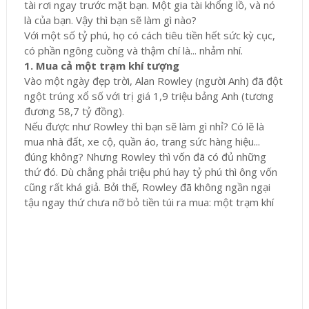
tài rơi ngay trước mặt bạn. Một gia tài khổng lồ, và nó
là của bạn. Vậy thì bạn sẽ làm gì nào?
Với một số tỷ phú, họ có cách tiêu tiền hết sức kỳ cục,
có phần ngông cuồng và thậm chí là... nhảm nhí.
1. Mua cả một trạm khí tượng
Vào một ngày đẹp trời, Alan Rowley (người Anh) đã đột
ngột trúng xổ số với trị giá 1,9 triệu bảng Anh (tương
đương 58,7 tỷ đồng).
Nếu được như Rowley thì bạn sẽ làm gì nhỉ? Có lẽ là
mua nhà đất, xe cộ, quần áo, trang sức hàng hiệu...
đúng không? Nhưng Rowley thì vốn đã có đủ những
thứ đó. Dù chẳng phải triệu phú hay tỷ phú thì ông vốn
cũng rất khá giả. Bởi thế, Rowley đã không ngần ngại
tậu ngay thứ chưa nỡ bỏ tiền túi ra mua: một trạm khí