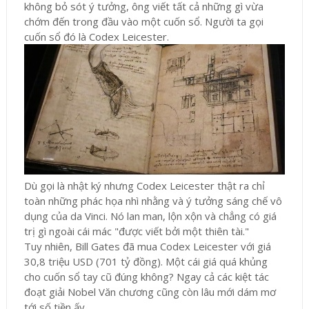
không bỏ sót ý tưởng, ông viết tất cả những gì vừa
chớm đến trong đầu vào một cuốn sổ. Người ta gọi
cuốn sổ đó là Codex Leicester.
Dù gọi là nhật ký nhưng Codex Leicester thật ra chỉ
toàn những phác họa nhì nhằng và ý tưởng sáng chế vô
dụng của da Vinci. Nó lan man, lộn xộn và chẳng có giá
trị gì ngoài cái mác "được viết bởi một thiên tài."
Tuy nhiên, Bill Gates đã mua Codex Leicester với giá
30,8 triệu USD (701 tỷ đồng). Một cái giá quá khủng
cho cuốn sổ tay cũ đúng không? Ngay cả các kiệt tác
đoạt giải Nobel Văn chương cũng còn lâu mới dám mơ
tới số tiền ấy.