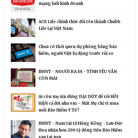
mạng lưới kinh doanh
ACE Life chính thức đổi tên thành Chubb
Life tại Việt Nam
Chưa có thói quen dự phòng bằng bảo
hiểm, người Việt bị động trước rủi ro
BHNT - NGƯỜI RA ĐI - TÌNH YÊU VẪN
CÒN MÃI
Ai còn mẹ xin đừng DẠI DỘT để rồi HỐI
HẬN cả đời như em – Mất Mẹ chỉ vì mua
mỗi Bảo Hiểm Y Tế !
BHNT - Nam tài tử Hồng Kông - Lưu Đức
Hoa nhận hơn 200 tỷ đồng tiền Bảo Hiểm
sau tai nạn