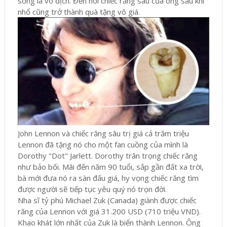
sống là vô địch. Đến nỗi chiếc răng sâu của ông sau khi
nhổ cũng trở thành quà tặng vô giá.
John Lennon và chiếc răng sâu trị giá cả trăm triệu
Lennon đã tặng nó cho một fan cuồng của mình là
Dorothy "Dot" Jarlett. Dorothy trân trọng chiếc răng
như bảo bối. Mãi đến năm 90 tuổi, sắp gần đất xa trời,
bà mới đưa nó ra sàn đấu giá, hy vọng chiếc răng tìm
được người sẽ tiếp tục yêu quý nó trọn đời.
Nha sĩ tỷ phú Michael Zuk (Canada) giành được chiếc
răng của Lennon với giá 31.200 USD (710 triệu VND).
Khao khát lớn nhất của Zuk là biến thành Lennon. Ông