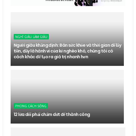
NGHĨ GIÀU LÀM GIÀU
Người giàu khẳng định: Bán sức khỏe và thời gian để lấy
tiền, đấy là hành vi của kẻ nghèo khó, chúng tôi có
cách khác để tạo ra giá trị nhanh hơn
PHONG CÁCH SỐNG
12 lừa dối phải chấm dứt để thành công