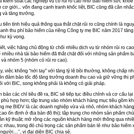
là kiểm soát các nghiệp vụ có rủi ro cao như bảo hiểm sức khỏe
 cơ giới... vốn đang cạnh tranh khốc liệt, BIC cũng đã cân nhắc
g và tăng trưởng.
u tiên tính hiệu quả thông qua thắt chặt rủi ro cũng chính là ngu
oanh thu phí bảo hiểm của riêng Công ty mẹ BIC năm 2017 tăng
như kỳ vọng.
iết, việc hãng chủ động từ chối nhiều dịch vụ từ nhóm rủi ro ca
tế nhiều nhà tái bảo hiểm đã thắt chặt đối với những sản phẩm 
và nhóm 5 (nhóm có rủi ro cao).
y, việc không “nới tay” với tăng tỷ lệ bồi thường, không chấp nh
n đảm bảo tốc độ tăng trưởng doanh thu cao và giữ vững thị p
ối với BIC, song không phải là không có giải pháp.
bảo các chỉ tiêu đề ra, BIC sẽ tiếp tục điều chỉnh và cơ cấu lạ
phù hợp hơn; tập trung vào nhóm khách hàng mục tiêu gồm k
g mẹ BIDV là các doanh nghiệp vừa và nhỏ, nhóm khách hàng
cao ổn định ở địa bàn đô thị); tập trung cho nhóm sản phẩm chủ
sản kỹ thuật; mở rộng các nguồn khách hàng mới thông qua nhi
c nhau, trong đó chú trọng các sản phẩm bán lẻ như bảo hiểm 
 người…", vị đại diện BIC chia sẻ.