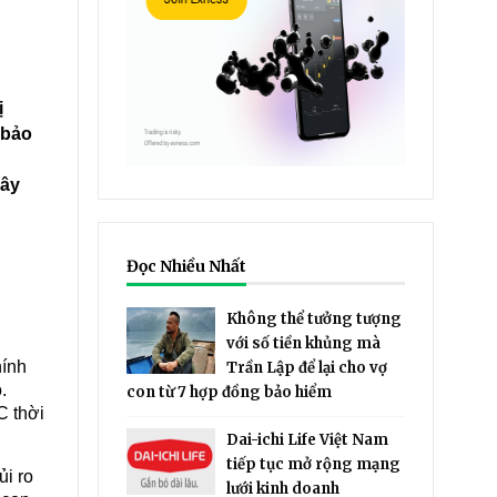
ị
 bảo
đây
Đọc Nhiều Nhất
Không thể tưởng tượng
với số tiền khủng mà
hính
Trần Lập để lại cho vợ
.
con từ 7 hợp đồng bảo hiểm
C thời
Dai-ichi Life Việt Nam
tiếp tục mở rộng mạng
ủi ro
lưới kinh doanh