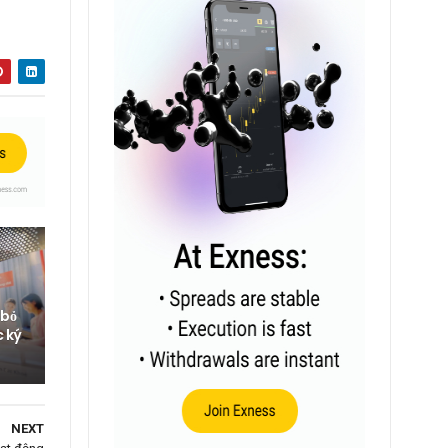
 bỏ
c ký
NEXT