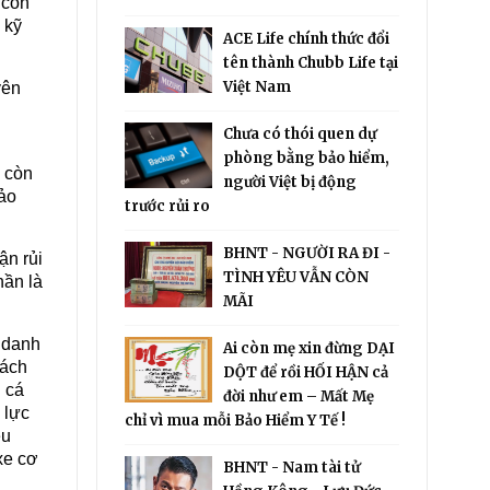
 con
 kỹ
ACE Life chính thức đổi
tên thành Chubb Life tại
Việt Nam
yên
Chưa có thói quen dự
phòng bằng bảo hiểm,
o còn
người Việt bị động
bảo
trước rủi ro
BHNT - NGƯỜI RA ĐI -
ận rủi
TÌNH YÊU VẪN CÒN
hần là
MÃI
i danh
Ai còn mẹ xin đừng DẠI
hách
DỘT để rồi HỐI HẬN cả
 cá
đời như em – Mất Mẹ
 lực
chỉ vì mua mỗi Bảo Hiểm Y Tế !
ều
xe cơ
BHNT - Nam tài tử