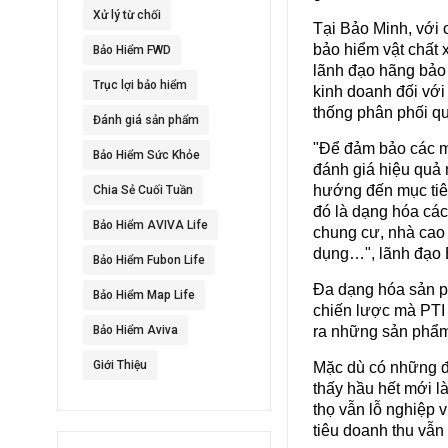
Xử lý từ chối
Tại Bảo Minh, với 
bảo hiểm vật chất 
Bảo Hiểm FWD
lãnh đạo hãng bảo h
Trục lợi bảo hiểm
kinh doanh đối với
thống phân phối qu
Đánh giá sản phẩm
"Để đảm bảo các mụ
Bảo Hiểm Sức Khỏe
đánh giá hiệu quả 
hướng đến mục tiê
Chia Sẻ Cuối Tuần
đó là dạng hóa các
Bảo Hiểm AVIVA Life
chung cư, nhà cao 
dụng…", lãnh đạo 
Bảo Hiểm Fubon Life
Đa dạng hóa sản ph
Bảo Hiểm Map Life
chiến lược mà PTI 
Bảo Hiểm Aviva
ra những sản phẩm
Giới Thiệu
Mặc dù có những độ
thấy hầu hết mới l
thọ vẫn lỗ nghiệp v
tiêu doanh thu vẫn