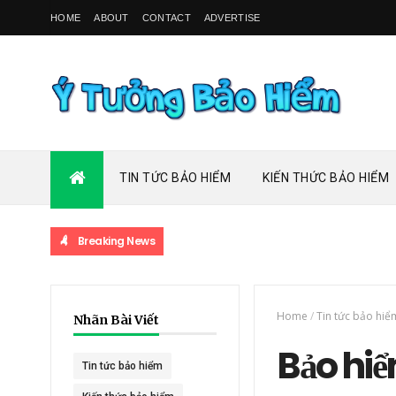
HOME
ABOUT
CONTACT
ADVERTISE
TIN TỨC BẢO HIỂM
KIẾN THỨC BẢO HIỂM
Breaking News
Home
/
Tin tức bảo hiể
Nhãn Bài Viết
Bảo hiể
Tin tức bảo hiểm