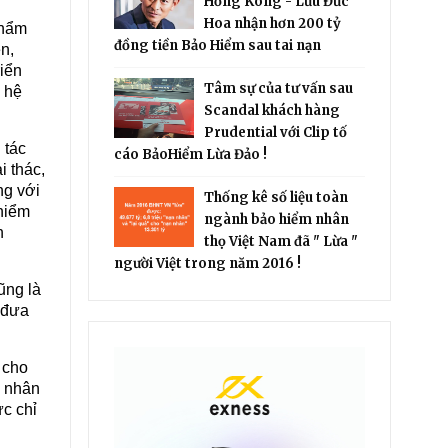
Hồng Kông - Lưu Đức
Hoa nhận hơn 200 tỷ
phẩm
đồng tiền Bảo Hiểm sau tai nạn
n,
riển
Tâm sự của tư vấn sau
n hệ
Scandal khách hàng
Prudential với Clip tố
 tác
cáo BảoHiểm Lừa Đảo !
i thác,
ng với
Thống kê số liệu toàn
 hiểm
ngành bảo hiểm nhân
n
thọ Việt Nam đã " Lừa "
người Việt trong năm 2016 !
ũng là
 đưa
 cho
i nhân
ực chỉ