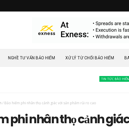
NGHỀ TƯ VẤN BẢO HIỂM
XỬ LÝ TỪ CHỐI BẢO HIỂM
B
TIN TỨC BẢO HIỂM
Bà
m
/
Bảo hiểm phi nhân thọ cảnh giác với sản phẩm rủi ro cao
m phi nhân thọ cảnh giá