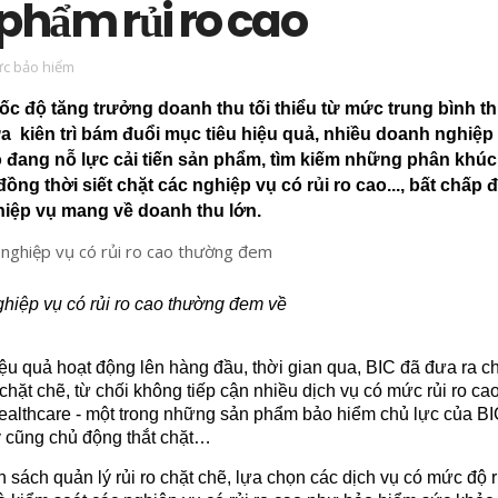
 phẩm rủi ro cao
ức bảo hiểm
c độ tăng trưởng doanh thu tối thiểu từ mức trung bình th
ừa kiên trì bám đuổi mục tiêu hiệu quả, nhiều doanh nghiệp
ọ đang nỗ lực cải tiến sản phẩm, tìm kiếm những phân khúc
ồng thời siết chặt các nghiệp vụ có rủi ro cao..., bất chấp 
hiệp vụ mang về doanh thu lớn.
nghiệp vụ có rủi ro cao thường đem về
iệu quả hoạt động lên hàng đầu, thời gian qua, BIC đã đưa ra c
 chặt chẽ, từ chối không tiếp cận nhiều dịch vụ có mức rủi ro cao
ealthcare - một trong những sản phẩm bảo hiểm chủ lực của BI
y cũng chủ động thắt chặt…
h sách quản lý rủi ro chặt chẽ, lựa chọn các dịch vụ có mức độ r