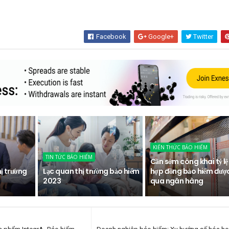
Facebook
Google+
Twitter
KIẾN THỨC BẢO HIỂM
TIN TỨC BẢO HIỂM
Cần sớm công khai tỷ lệ
hị trường
Lạc quan thị trường bảo hiểm
hợp đồng bảo hiểm đượ
2023
qua ngân hàng