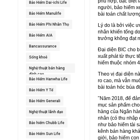
phù hợp, đặc biệt 
Bảo Hiểm Dai-ichi Life
người, bảo hiểm xe
Bảo Hiểm Manulife
bài toán chất lượn
Bảo Hiểm Phi Nhân Thọ
Lý do là bởi việc ư
nhân khiến tổng d
Bảo Hiểm AIA
trưởng không đạt 
Bancassurance
Đại diện BIC cho b
xuất phát từ thực 
Sống khoẻ
hiểm thuộc nhóm 4 
Nghệ thuật bán hàng
Theo vị đại diện nà
đỉnh cao
Bảo Hiểm Hanwha Life
ro cao, mà vẫn muố
bài toán hóc búa đ
Bảo Hiểm Y Tế
"Năm 2018, để đảm 
Bảo Hiểm Generali
mục sản phẩm cho 
hàng của Ngân hàn
Nghệ thuật lãnh đạo
nhân (có thu nhập 
Bảo hiểm Chubb Life
như bảo hiểm tài 
kênh bán hàng khá
Bảo Hiểm Sun Life
giới, bảo hiểm con