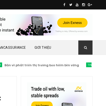
ANCASSURANCE
GIỚI THIỆU
n về phát triển thị trường bảo hiểm bền vững
TIN TỨC BẢO HIỂM
c