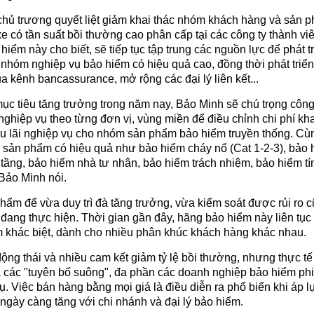
chủ trương quyết liệt giảm khai thác nhóm khách hàng và sản 
xe có tần suất bồi thường cao phân cấp tại các công ty thành viê
iểm này cho biết, sẽ tiếp tục tập trung các nguồn lực để phát t
 nhóm nghiệp vụ bảo hiểm có hiệu quả cao, đồng thời phát triể
a kênh bancassurance, mở rộng các đại lý liên kết...
c tiêu tăng trưởng trong năm nay, Bảo Minh sẽ chú trọng công
nghiệp vụ theo từng đơn vị, vùng miền để điều chỉnh chi phí kha
u lãi nghiệp vụ cho nhóm sản phẩm bảo hiểm truyền thống. Cù
 sản phẩm có hiệu quả như bảo hiểm cháy nổ (Cat 1-2-3), bảo
tầng, bảo hiểm nhà tư nhân, bảo hiểm trách nhiệm, bảo hiểm tí
Bảo Minh nói.
ẩm để vừa duy trì đà tăng trưởng, vừa kiểm soát được rủi ro c
đang thực hiện. Thời gian gần đây, hãng bảo hiểm này liên tục
 khác biệt, dành cho nhiều phân khúc khách hàng khác nhau.
ng thái và nhiều cam kết giảm tỷ lệ bồi thường, nhưng thực tế
à các "tuyên bố suông", đa phần các doanh nghiệp bảo hiểm ph
ụ. Việc bán hàng bằng mọi giá là điều diễn ra phổ biến khi áp l
 ngày càng tăng với chi nhánh và đại lý bảo hiểm.