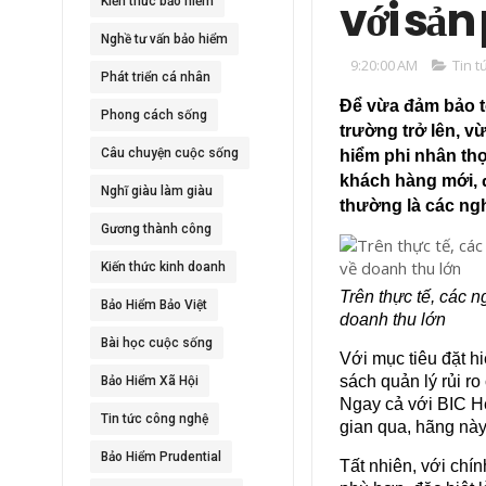
với sản
Kiến thức bảo hiểm
Nghề tư vấn bảo hiểm
9:20:00 AM
Tin t
Phát triển cá nhân
Để vừa đảm bảo tố
Phong cách sống
trường trở lên, v
Câu chuyện cuộc sống
hiểm phi nhân th
khách hàng mới, đ
Nghĩ giàu làm giàu
thường là các ng
Gương thành công
Kiến thức kinh doanh
Trên thực tế, các 
Bảo Hiểm Bảo Việt
doanh thu lớn
Bài học cuộc sống
Với mục tiêu đặt h
sách quản lý rủi ro
Bảo Hiểm Xã Hội
Ngay cả với BIC H
Tin tức công nghệ
gian qua, hãng nà
Bảo Hiểm Prudential
Tất nhiên, với chín