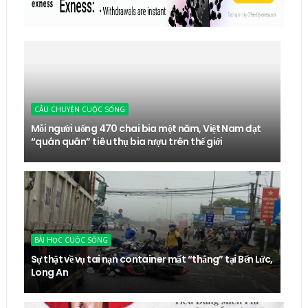
CÂU CHUYỆN CUỘC SỐNG
Mỗi người uống 470 chai bia một năm, Việt Nam đạt
“quán quân” tiêu thụ bia rượu trên thế giới
BÀI HỌC CUỘC SỐNG
Sự thật về vụ tai nạn container mất “thắng” tại Bến Lức,
Long An