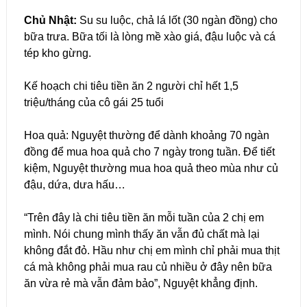
Chủ Nhật:
Su su luộc, chả lá lốt (30 ngàn đồng) cho
bữa trưa. Bữa tối là lòng mề xào giá, đậu luộc và cá
tép kho gừng.
Kế hoạch chi tiêu tiền ăn 2 người chỉ hết 1,5
triệu/tháng của cô gái 25 tuổi
Hoa quả: Nguyệt thường để dành khoảng 70 ngàn
đồng để mua hoa quả cho 7 ngày trong tuần. Để tiết
kiệm, Nguyệt thường mua hoa quả theo mùa như củ
đậu, dứa, dưa hấu…
“Trên đây là chi tiêu tiền ăn mỗi tuần của 2 chị em
mình. Nói chung mình thấy ăn vẫn đủ chất mà lại
không đắt đỏ. Hầu như chị em mình chỉ phải mua thịt
cá mà không phải mua rau củ nhiều ở đây nên bữa
ăn vừa rẻ mà vẫn đảm bảo”, Nguyệt khẳng định.