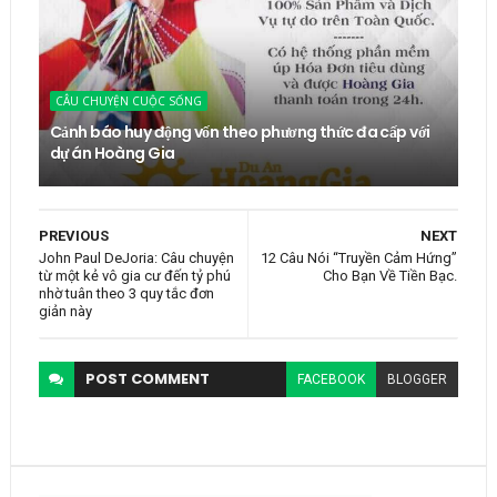
CÂU CHUYỆN CUỘC SỐNG
Cảnh báo huy động vốn theo phương thức đa cấp với
dự án Hoàng Gia
PREVIOUS
NEXT
John Paul DeJoria: Câu chuyện
12 Câu Nói “Truyền Cảm Hứng”
từ một kẻ vô gia cư đến tỷ phú
Cho Bạn Về Tiền Bạc.
nhờ tuân theo 3 quy tắc đơn
giản này
POST
COMMENT
FACEBOOK
BLOGGER