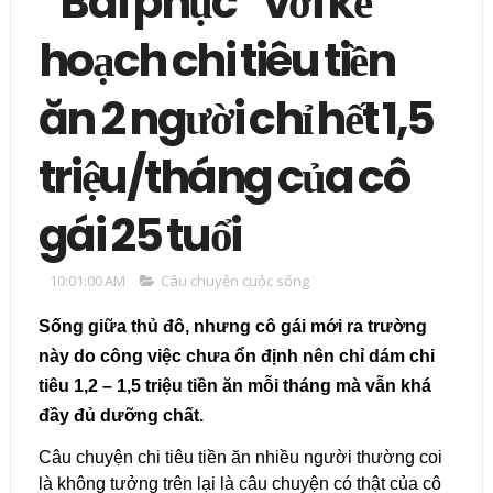
“Bái phục” với kế
hoạch chi tiêu tiền
ăn 2 người chỉ hết 1,5
triệu/tháng của cô
gái 25 tuổi
10:01:00 AM
Câu chuyện cuộc sống
Sống giữa thủ đô, nhưng cô gái mới ra trường
này do công việc chưa ổn định nên chỉ dám chi
tiêu 1,2 – 1,5 triệu tiền ăn mỗi tháng mà vẫn khá
đầy đủ dưỡng chất.
Câu chuyện chi tiêu tiền ăn nhiều người thường coi
là không tưởng trên lại là câu chuyện có thật của cô