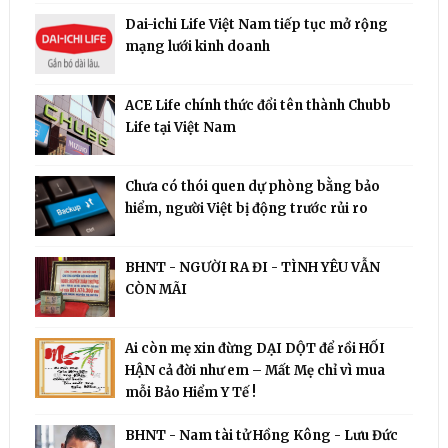
Dai-ichi Life Việt Nam tiếp tục mở rộng
mạng lưới kinh doanh
ACE Life chính thức đổi tên thành Chubb
Life tại Việt Nam
Chưa có thói quen dự phòng bằng bảo
hiểm, người Việt bị động trước rủi ro
BHNT - NGƯỜI RA ĐI - TÌNH YÊU VẪN
CÒN MÃI
Ai còn mẹ xin đừng DẠI DỘT để rồi HỐI
HẬN cả đời như em – Mất Mẹ chỉ vì mua
mỗi Bảo Hiểm Y Tế !
BHNT - Nam tài tử Hồng Kông - Lưu Đức