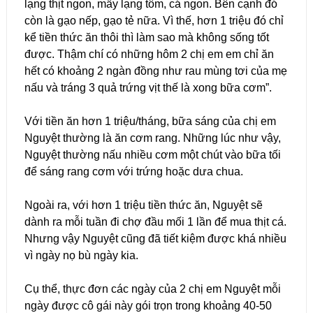
lạng thịt ngon, mấy lạng tôm, cá ngon. Bên cạnh đó
còn là gạo nếp, gạo tẻ nữa. Vì thế, hơn 1 triệu đó chỉ
kể tiền thức ăn thôi thì làm sao mà không sống tốt
được. Thậm chí có những hôm 2 chị em em chỉ ăn
hết có khoảng 2 ngàn đồng như rau mùng tơi của mẹ
nấu và tráng 3 quả trứng vịt thế là xong bữa cơm”.
Với tiền ăn hơn 1 triệu/tháng, bữa sáng của chị em
Nguyệt thường là ăn cơm rang. Những lúc như vậy,
Nguyệt thường nấu nhiều cơm một chút vào bữa tối
để sáng rang cơm với trứng hoặc dưa chua.
Ngoài ra, với hơn 1 triệu tiền thức ăn, Nguyệt sẽ
dành ra mỗi tuần đi chợ đầu mối 1 lần để mua thịt cá.
Nhưng vậy Nguyệt cũng đã tiết kiệm được khá nhiều
vì ngày nọ bù ngày kia.
Cụ thể, thực đơn các ngày của 2 chị em Nguyệt mỗi
ngày được cô gái này gói trọn trong khoảng 40-50