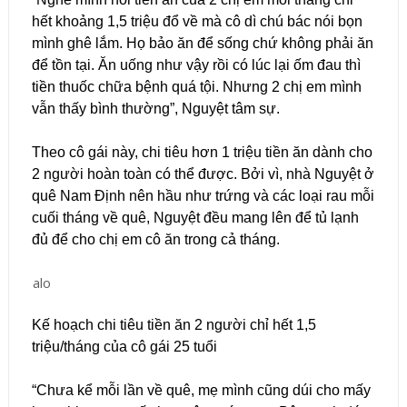
hết khoảng 1,5 triệu đổ về mà cô dì chú bác nói bọn
mình ghê lắm. Họ bảo ăn để sống chứ không phải ăn
để tồn tại. Ăn uống như vậy rồi có lúc lại ốm đau thì
tiền thuốc chữa bệnh quá tội. Nhưng 2 chị em mình
vẫn thấy bình thường”, Nguyệt tâm sự.
Theo cô gái này, chi tiêu hơn 1 triệu tiền ăn dành cho
2 người hoàn toàn có thể được. Bởi vì, nhà Nguyệt ở
quê Nam Định nên hầu như trứng và các loại rau mỗi
cuối tháng về quê, Nguyệt đều mang lên để tủ lạnh
đủ để cho chị em cô ăn trong cả tháng.
Kế hoạch chi tiêu tiền ăn 2 người chỉ hết 1,5
triệu/tháng của cô gái 25 tuổi
“Chưa kể mỗi lần về quê, mẹ mình cũng dúi cho mấy