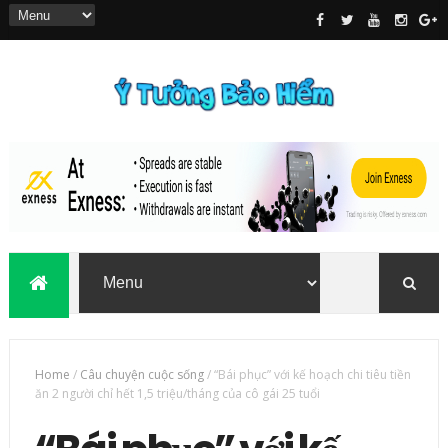
Home
/
Câu chuyện cuộc sống
/
“Bái phục” với kế hoạch chi tiêu tiền
ăn 2 người chỉ hết 1,5 triệu/tháng của cô gái 25 tuổi