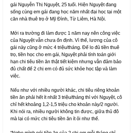
gái Nguyễn Thị Nguyệt, 25 tuổi. Hiện Nguyệt đang
sống cùng em gái đang học năm nhất đại học tại một
căn nhà thuê trọ ở Mỹ Đình, Từ Liêm, Hà Nội.
Mới ra trường đi làm được 1 năm nay nên công việc
của Nguyệt vẫn chưa ổn định. Vì thế, lương của cô
gái này cũng ở mức 4 triệu/tháng. Để lo đủ tiền thuê
trọ, tiền học cho em gái, Nguyệt phải tính toán giới
hạn chi tiêu tiền ăn thật tiết kiệm nhưng vẫn đảm bảo
đủ chất để 2 chị em có đủ sức khỏe học tập và làm
việc.
Nếu như với nhiều người khác, chi tiêu riêng khoản
tiền ăn phải hết ít nhất 3 triệu/tháng thì với Nguyệt, cô
chỉ hết khoảng 1,2-1,5 triệu cho khoản này/2 người.
Khi nói ra, nhiều người không tin được, giữa thủ đô
mà lại có mức chi tiêu tiền ăn ít ỏi như thế.
“Nghe mình nói tiền ăn của 2 chị em mỗi tháng chỉ