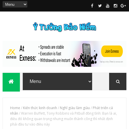
Home
/
Kiến thức kinh doanh
/
Nghĩ giàu làm giàu
/
Phát triển cá
nhân
/
Warren Buffett, Tony Robbins và Pitbull đồng tình: Bạn là ai,
điều đó không quan trọng nhưng muốn thành công thì nhất định
phải đầu tư vào điều này