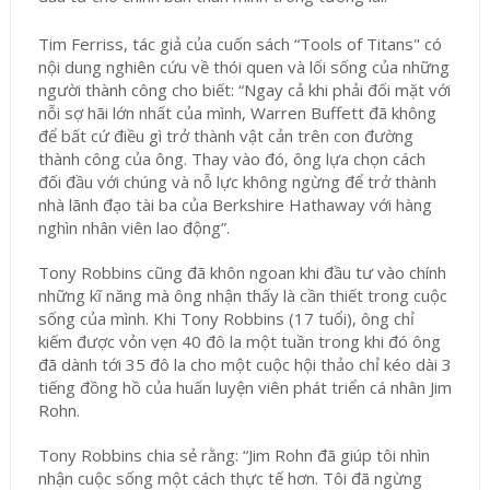
Tim Ferriss, tác giả của cuốn sách “Tools of Titans" có
nội dung nghiên cứu về thói quen và lối sống của những
người thành công cho biết: “Ngay cả khi phải đối mặt với
nỗi sợ hãi lớn nhất của mình, Warren Buffett đã không
để bất cứ điều gì trở thành vật cản trên con đường
thành công của ông. Thay vào đó, ông lựa chọn cách
đối đầu với chúng và nỗ lực không ngừng để trở thành
nhà lãnh đạo tài ba của Berkshire Hathaway với hàng
nghìn nhân viên lao động”.
Tony Robbins cũng đã khôn ngoan khi đầu tư vào chính
những kĩ năng mà ông nhận thấy là cần thiết trong cuộc
sống của mình. Khi Tony Robbins (17 tuổi), ông chỉ
kiếm được vỏn vẹn 40 đô la một tuần trong khi đó ông
đã dành tới 35 đô la cho một cuộc hội thảo chỉ kéo dài 3
tiếng đồng hồ của huấn luyện viên phát triển cá nhân Jim
Rohn.
Tony Robbins chia sẻ rằng: “Jim Rohn đã giúp tôi nhìn
nhận cuộc sống một cách thực tế hơn. Tôi đã ngừng