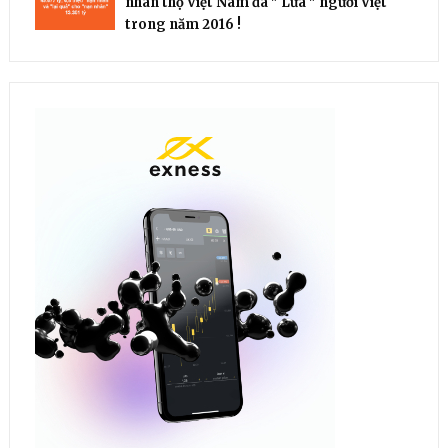
nhân thọ Việt Nam đã " Lừa " người Việt
trong năm 2016 !