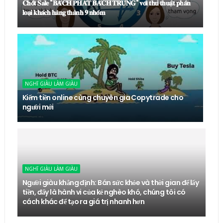
𝐂𝐡𝐨̂́𝐭 𝐒𝐚𝐥𝐞 "𝐁𝐀́𝐂𝐇 𝐏𝐇𝐀́𝐓 𝐁𝐀́𝐂𝐇 𝐓𝐑𝐔́𝐍𝐆" 𝐯𝐨̛́𝐢 𝐭𝐡𝐮̉ 𝐭𝐡𝐮𝐚̣̂𝐭 𝐩𝐡𝐚̂𝐧
𝐥𝐨𝐚̣𝐢 𝐤𝐡𝐚́𝐜𝐡 𝐡𝐚̀𝐧𝐠 𝐭𝐡𝐚̀𝐧𝐡 𝟗 𝐧𝐡𝐨́𝐦
NGHĨ GIÀU LÀM GIÀU
Kiếm tiền online cùng chuyên gia Copytrade cho
người mới
NGHĨ GIÀU LÀM GIÀU
Người giàu khẳng định: Bán sức khỏe và thời gian để lấy
tiền, đấy là hành vi của kẻ nghèo khó, chúng tôi có
cách khác để tạo ra giá trị nhanh hơn