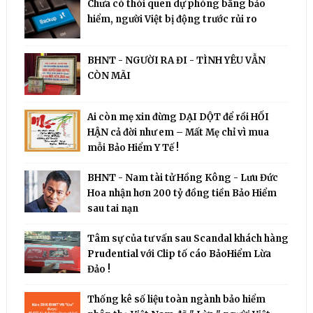
Chưa có thói quen dự phòng bằng bảo
hiểm, người Việt bị động trước rủi ro
BHNT - NGƯỜI RA ĐI - TÌNH YÊU VẪN
CÒN MÃI
Ai còn mẹ xin đừng DẠI DỘT để rồi HỐI
HẬN cả đời như em – Mất Mẹ chỉ vì mua
mỗi Bảo Hiểm Y Tế !
BHNT - Nam tài tử Hồng Kông - Lưu Đức
Hoa nhận hơn 200 tỷ đồng tiền Bảo Hiểm
sau tai nạn
Tâm sự của tư vấn sau Scandal khách hàng
Prudential với Clip tố cáo BảoHiểm Lừa
Đảo !
Thống kê số liệu toàn ngành bảo hiểm