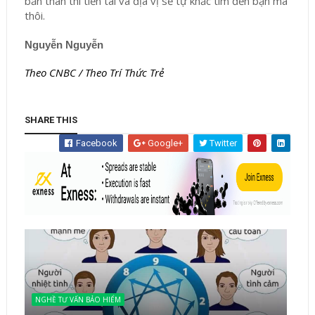
bản thân thì tiền tài và địa vị sẽ tự khắc tìm đến bạn mà
thôi.
Nguyễn Nguyễn
Theo CNBC / Theo Trí Thức Trẻ
SHARE THIS
Facebook
Google+
Twitter
NGHỀ TƯ VẤN BẢO HIỂM