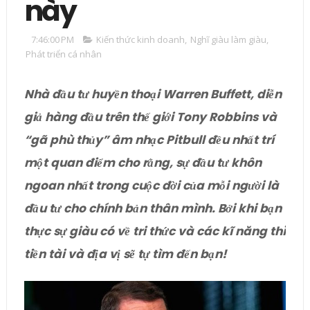
này
7:46:00 PM
Kiến thức kinh doanh
,
Nghĩ giàu làm giàu
,
Phát triển cá nhân
Nhà đầu tư huyền thoại Warren Buffett, diễn
giả hàng đầu trên thế giới Tony Robbins và
“gã phù thủy” âm nhạc Pitbull đều nhất trí
một quan điểm cho rằng, sự đầu tư khôn
ngoan nhất trong cuộc đời của mỗi người là
đầu tư cho chính bản thân mình. Bởi khi bạn
thực sự giàu có về tri thức và các kĩ năng thì
tiền tài và địa vị sẽ tự tìm đến bạn!