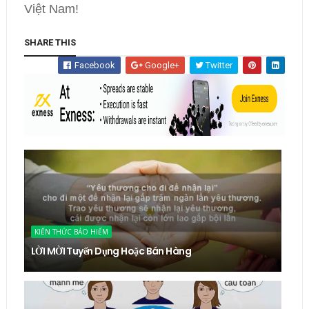
Việt Nam!
SHARE THIS
Facebook
Google+
Twitter
KIẾN THỨC BẢO HIỂM
LỜI MỜI Tuyển Dụng Hoặc Bán Hàng