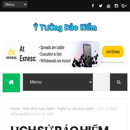
Home
/
Kiến thức bảo hiểm
/
Nghề tư vấn bảo hiểm
/
LỊCH SỬ BẢO
HIỂM NHÂN THỌ THẾ GIỚI