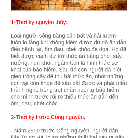
1-Thờ
i kỳ nguyên thủy:
Loài người sống bằng săn bắt và hái lượm
luôn lo lắng khi không kiếm được đủ đồ ăn dẫn
đến bệnh tật, ốm đau, chết chóc đe dọa. Họ đã
biết được cách dự trữ thức ăn bằng phơi sấy,
nướng, hun khói, ngâm tẩm là hình thức sơ
khai của bảo hiểm. Sau đó con người đã biết
gieo trồng cây để thu hái thức ăn, nhốt những
con vật còn khỏe đễ săn bắt được và phát triển
thành nghề trồng trọt chăn nuôi tự bảo hiểm
cho mình trước rủi ro thiếu thức ăn dẫn đến
ốm, đau, chết chóc.
2-Thời kỳ trước Công nguyên:
- Năm 2500 trước Công nguyên, người dân
Địa Trung Hải lo sợ những thiệt hại xảy ra gây