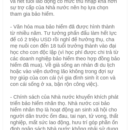
và hết tuổi lao động có mức thu nhập khá hơn
sự trợ cấp của Nhà nước nên họ lựa chọn
tham gia bảo hiểm.
- Văn hóa mua bảo hiểm đã được hình thành
từ nhiều năm. Tư tưởng phấn đấu làm hết lực
để có 2 triệu USD rồi nghỉ để hưởng thụ, cha
mẹ nuôi con đến 18 tuổi trưởng thành vào đại
học cho con độc lập (vì học phí được chi trả từ
các doanh nghiệp bảo hiểm theo hợp đồng bảo
hiểm đã mua). Về già sống an nhàn đi du lịch
hoặc vào viện dưỡng lão không trong đợi sự
trợ giúp của con cái (vì gia đình sinh ít con và
con cái sống ở xa, bận rộn công việc).
- Chính sách của Nhà nước khuyến khích phát
triển bảo hiểm nhân thọ. Nhà nước coi bảo
hiểm nhân thọ là hoạt động an sinh xã hội cho
người dân trước ốm đau, tai nạn, tử vong, thất
nghiệp, mất sức lao động, hưu trí góp phần ổn
định ngân sách Nhà nước không phải sử dụng