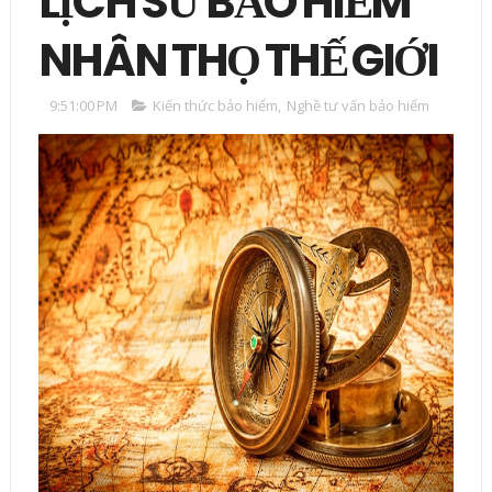
LỊCH SỬ BẢO HIỂM
NHÂN THỌ THẾ GIỚI
9:51:00 PM
Kiến thức bảo hiểm
,
Nghề tư vấn bảo hiểm