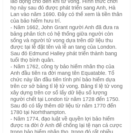
lao động cho đến khi tử vong. Hình thức chơi
họ này sau đó được phát triển sang Anh, Hà
Lan vào năm 1690. Đây có thể xem là tiền thân
của bảo hiểm hưu trí.
- Năm 1662, John Grant người Anh đã đưa ra
bảng phân tích có hệ thống giữa người còn
sống và người tử vong dựa trên dữ liệu thu
được tại lễ đặt tên và lễ an tang của London.
Sau đó Edmund Halley phát triển thành bang
tuổi thọ bình quân.
- Năm 1762, công ty bảo hiểm nhân thọ của
Anh đầu tiên ra đời mang tên Equatable. Tổ
chức này lần đầu tiên tính phí bảo hiểm dựa
trên cơ sở bảng tỉ lệ tử vong. Bảng tỉ lệ tử vong
xây dựng trên cơ sổ lấy dữ liệu số lượng
người chết tại London từ năm 1728 đến 1750.
Sau đó có lấy thêm dữ liệu từ năm 1770 đến
1780 tại Norhthampton.
- Năm 1774, đạo luật về quyền lợi bảo hiểm
được ra đời ở Anh để chống lại tệ nạn cá cược
trong bảo hiểm nhân thọ, trong đó rất nhiều