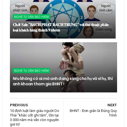
NGHỀ TƯ VẤN BẢO HIỂM
𝐂𝐡𝐨̂́𝐭 𝐒𝐚𝐥𝐞 "𝐁𝐀́𝐂𝐇 𝐏𝐇𝐀́𝐓 𝐁𝐀́𝐂𝐇 𝐓𝐑𝐔́𝐍𝐆" 𝐯𝐨̛́𝐢 𝐭𝐡𝐮̉ 𝐭𝐡𝐮𝐚̣̂𝐭 𝐩𝐡𝐚̂𝐧
𝐥𝐨𝐚̣𝐢 𝐤𝐡𝐚́𝐜𝐡 𝐡𝐚̀𝐧𝐠 𝐭𝐡𝐚̀𝐧𝐡 𝟗 𝐧𝐡𝐨́𝐦
NGHỀ TƯ VẤN BẢO HIỂM
Nếu không có ai mà anh đang sống cho họ và vì họ, thì
anh khoan tham gia BHNT !
PREVIOUS
NEXT
10 định luật làm giàu người Do
BHNT - Đơn giản là Đúng Quy
Thái "khắc cốt ghi tâm", tồn tại
Trình
3.000 năm mà vẫn còn nguyên
giá trị!