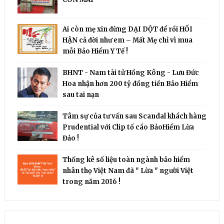
Ai còn mẹ xin đừng DẠI DỘT để rồi HỐI
HẬN cả đời như em – Mất Mẹ chỉ vì mua
mỗi Bảo Hiểm Y Tế !
BHNT - Nam tài tử Hồng Kông - Lưu Đức
Hoa nhận hơn 200 tỷ đồng tiền Bảo Hiểm
sau tai nạn
Tâm sự của tư vấn sau Scandal khách hàng
Prudential với Clip tố cáo BảoHiểm Lừa
Đảo !
Thống kê số liệu toàn ngành bảo hiểm
nhân thọ Việt Nam đã " Lừa " người Việt
trong năm 2016 !