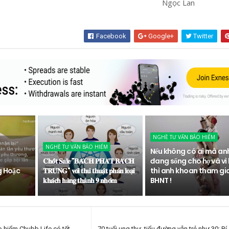
ọc Lan
Facebook
Google+
Twitter
NGHỀ TƯ VẤN BẢO HIỂM
NGHỀ TƯ VẤN BẢO HIỂM
Nếu không có ai mà an
𝐂𝐡𝐨̂́𝐭 𝐒𝐚𝐥𝐞 "𝐁𝐀́𝐂𝐇 𝐏𝐇𝐀́𝐓 𝐁𝐀́𝐂𝐇
đang sống cho họ và vì 
g Hoặc
𝐓𝐑𝐔́𝐍𝐆" 𝐯𝐨̛́𝐢 𝐭𝐡𝐮̉ 𝐭𝐡𝐮𝐚̣̂𝐭 𝐩𝐡𝐚̂𝐧 𝐥𝐨𝐚̣𝐢
thì anh khoan tham gi
𝐤𝐡𝐚́𝐜𝐡 𝐡𝐚̀𝐧𝐠 𝐭𝐡𝐚̀𝐧𝐡 𝟗 𝐧𝐡𝐨́𝐦
BHNT !
o hiểm Chubb Life có tốt
70 tuổi ung thư, tiểu đường vẫn trẻ như 30: Bí