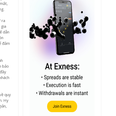
 mắt,
ng.
 ra
 gia
hể dẫn
ôn
để đảm
nh
m bảo
 đầy
 khách
 về quy
m. Hy
iản,