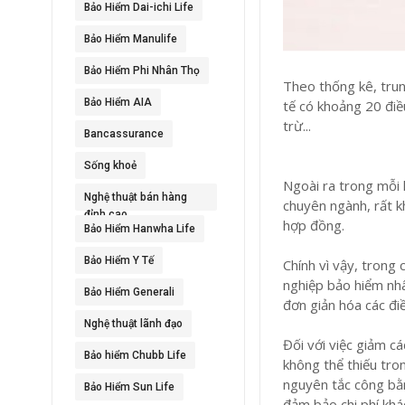
Bảo Hiểm Dai-ichi Life
Bảo Hiểm Manulife
Bảo Hiểm Phi Nhân Thọ
Theo thống kê, tru
Bảo Hiểm AIA
tế có khoảng 20 điề
trừ...
Bancassurance
Sống khoẻ
Ngoài ra trong mỗi 
Nghệ thuật bán hàng
chuyên ngành, rất k
đỉnh cao
hợp đồng.
Bảo Hiểm Hanwha Life
Bảo Hiểm Y Tế
Chính vì vậy, trong
nghiệp bảo hiểm nhâ
Bảo Hiểm Generali
đơn giản hóa các đi
Nghệ thuật lãnh đạo
Đối với việc giảm cá
Bảo hiểm Chubb Life
không thể thiếu tr
nguyên tắc công bằn
Bảo Hiểm Sun Life
đảm bảo chi phí kh