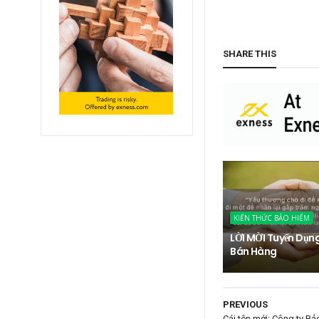
Ng
SHARE THIS
KIẾN THỨC BẢO HIỂM
LỜI MỜI Tuyển Dụn
Bán Hàng
PREVIOUS
Cái tên mới: Công ty Bả