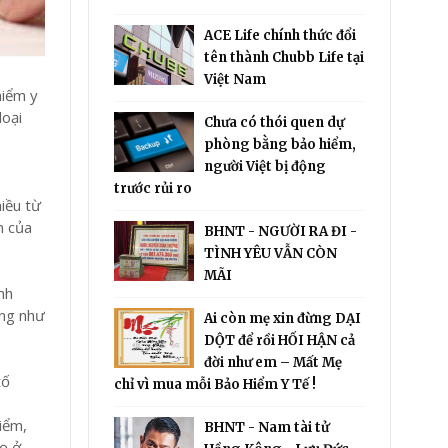
ACE Life chính thức đổi
tên thành Chubb Life tại
Việt Nam
hiểm y
loại
Chưa có thói quen dự
phòng bằng bảo hiểm,
người Việt bị động
trước rủi ro
iều từ
n của
BHNT - NGƯỜI RA ĐI -
TÌNH YÊU VẪN CÒN
MÃI
nh
ũng như
Ai còn mẹ xin đừng DẠI
DỘT để rồi HỐI HẬN cả
đời như em – Mất Mẹ
tố
chỉ vì mua mỗi Bảo Hiểm Y Tế !
iểm,
BHNT - Nam tài tử
ọ ở