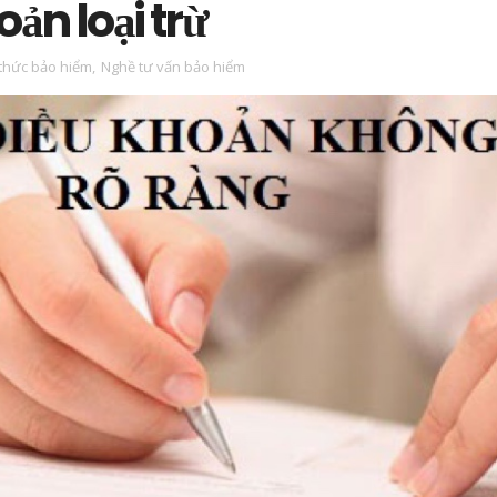
oản loại trừ
 thức bảo hiểm
,
Nghề tư vấn bảo hiểm