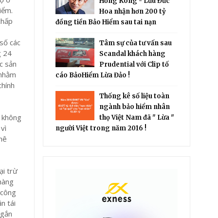
Hồng Kông - Lưu Đức
iểm.
Hoa nhận hơn 200 tỷ
chấp
đồng tiền Bảo Hiểm sau tai nạn
 số các
Tâm sự của tư vấn sau
g 24
Scandal khách hàng
c sản
Prudential với Clip tố
 nhằm
cáo BảoHiểm Lừa Đảo !
chính
Thống kê số liệu toàn
ngành bảo hiểm nhân
, không
thọ Việt Nam đã " Lừa "
vì
người Việt trong năm 2016 !
phê
ại trừ
hàng
 công
n tái
ngắn