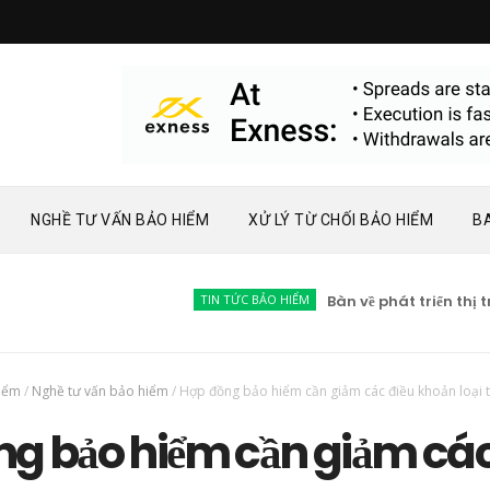
NGHỀ TƯ VẤN BẢO HIỂM
XỬ LÝ TỪ CHỐI BẢO HIỂM
B
TIN TỨC BẢO HIỂM
Bàn về phát triển thị trường
hiểm
/
Nghề tư vấn bảo hiểm
/
Hợp đồng bảo hiểm cần giảm các điều khoản loại 
ng bảo hiểm cần giảm cá