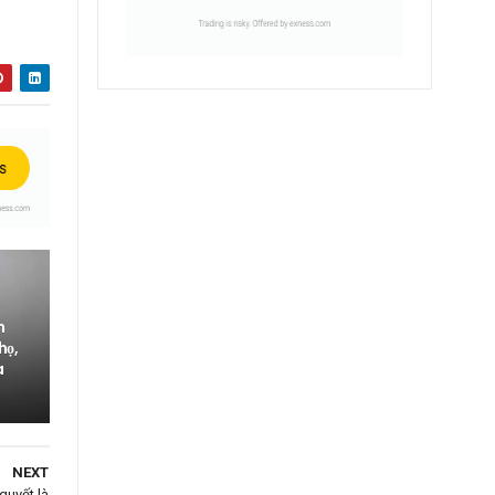
h
họ,
a
NEXT
 quyết là