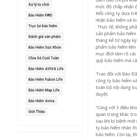
Xử lý từ chối
mức độ chấp nhận đư
Mỗi công ty dựa trê
Bảo Hiểm FWD
nhận bảo hiểm và lo
Thực tế, không phải
Trục lợi bảo hiểm
sản phẩm bảo hiểm c
Đánh giá sản phẩm
tháng kể từ ngày ký
phẩm bảo hiểm liên 
Bảo Hiểm Sức Khỏe
mục đích làm rõ các
Chia Sẻ Cuối Tuần
quỹ bảo hiểm mà cá
Bảo Hiểm AVIVA Life
Trao đổi với Báo Đ
Bảo Hiểm Fubon Life
công ty bảo hiểm nà
toàn bộ nội dung lo
Bảo Hiểm Map Life
duyệt.
Bảo Hiểm Aviva
“Cùng với 3 điều kho
Giới Thiệu
quan trọng khác tr
sau khi bị bệnh mới
ty bảo hiểm nhân th
bảo hiểm. Còn lại, 