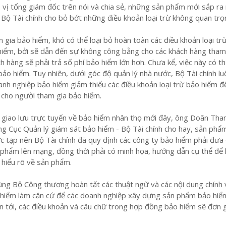
, vị tổng giám đốc trên nói và chia sẻ, những sản phẩm mới sắp ra
 Bộ Tài chính cho bỏ bớt những điều khoản loại trừ không quan trọ
gia bảo hiểm, khó có thể loại bỏ hoàn toàn các điều khoản loại trừ
hiểm, bởi sẽ dẫn đến sự không công bằng cho các khách hàng tham
h hàng sẽ phải trả số phí bảo hiểm lớn hơn. Chưa kể, việc này có t
 bảo hiểm. Tuy nhiên, dưới góc độ quản lý nhà nước, Bộ Tài chính lu
anh nghiệp bảo hiểm giảm thiểu các điều khoản loại trừ bảo hiểm 
a cho người tham gia bảo hiểm.
i giao lưu trực tuyến về bảo hiểm nhân thọ mới đây, ông Doãn Tha
g Cục Quản lý giám sát bảo hiểm - Bộ Tài chính cho hay, sản phẩ
 tạp nên Bộ Tài chính đã quy định các công ty bảo hiểm phải đưa
 phẩm lên mạng, đồng thời phải có minh họa, hướng dẫn cụ thể để
 hiểu rõ về sản phẩm.
ùng Bộ Công thương hoàn tất các thuật ngữ và các nội dung chính
o hiểm làm căn cứ để các doanh nghiệp xây dựng sản phẩm bảo hiể
an tới, các điều khoản và câu chữ trong hợp đồng bảo hiểm sẽ đơn g