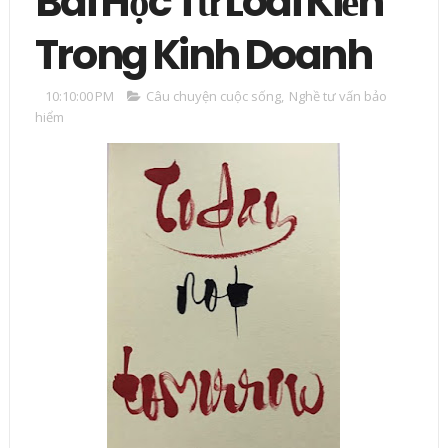
Bài Học Từ Loài Kiến
Trong Kinh Doanh
10:10:00 PM
Câu chuyện cuộc sống
,
Nghề tư vấn bảo
hiểm