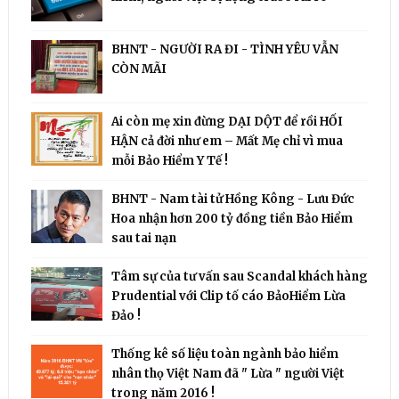
BHNT - NGƯỜI RA ĐI - TÌNH YÊU VẪN
CÒN MÃI
Ai còn mẹ xin đừng DẠI DỘT để rồi HỐI
HẬN cả đời như em – Mất Mẹ chỉ vì mua
mỗi Bảo Hiểm Y Tế !
BHNT - Nam tài tử Hồng Kông - Lưu Đức
Hoa nhận hơn 200 tỷ đồng tiền Bảo Hiểm
sau tai nạn
Tâm sự của tư vấn sau Scandal khách hàng
Prudential với Clip tố cáo BảoHiểm Lừa
Đảo !
Thống kê số liệu toàn ngành bảo hiểm
nhân thọ Việt Nam đã " Lừa " người Việt
trong năm 2016 !