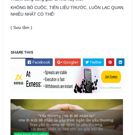
KHÔNG BỎ CUỘC, TIÊN LIỆU TRƯỚC, LUÔN LẠC QUAN,
NHIỀU NHẤT CÓ THỂ!
( Sưu tầm )
SHARE THIS
Facebook
Google+
Twitter