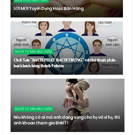
KIẾN THỨC BẢO HIỂM
LỜI MỜI Tuyển Dụng Hoặc Bán Hàng
NGHỀ TƯ VẤN BẢO HIỂM
𝐂𝐡𝐨̂́𝐭 𝐒𝐚𝐥𝐞 "𝐁𝐀́𝐂𝐇 𝐏𝐇𝐀́𝐓 𝐁𝐀́𝐂𝐇 𝐓𝐑𝐔́𝐍𝐆" 𝐯𝐨̛́𝐢 𝐭𝐡𝐮̉ 𝐭𝐡𝐮𝐚̣̂𝐭 𝐩𝐡𝐚̂𝐧
𝐥𝐨𝐚̣𝐢 𝐤𝐡𝐚́𝐜𝐡 𝐡𝐚̀𝐧𝐠 𝐭𝐡𝐚̀𝐧𝐡 𝟗 𝐧𝐡𝐨́𝐦
NGHỀ TƯ VẤN BẢO HIỂM
Nếu không có ai mà anh đang sống cho họ và vì họ, thì
anh khoan tham gia BHNT !