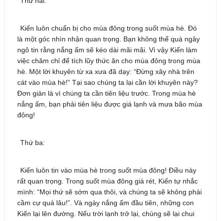
Thứ hai:
Kiến luôn chuẩn bị cho mùa đông trong suốt mùa hè. Đó
là một góc nhìn nhận quan trọng. Bạn không thể quá ngây
ngô tin rằng nắng ấm sẽ kéo dài mãi mãi. Vì vậy Kiến làm
việc chăm chỉ để tích lũy thức ăn cho mùa đông trong mùa
hè. Một lời khuyên từ xa xưa đã dạy: “Đừng xây nhà trên
cát vào mùa hè!” Tại sao chúng ta lại cần lời khuyên này?
Đơn giản là vì chúng ta cần tiên liệu trước. Trong mùa hè
nắng ấm, bạn phải tiên liệu được giá lạnh và mưa bão mùa
đông!
Thứ ba:
Kiến luôn tin vào mùa hè trong suốt mùa đông! Điều này
rất quan trọng. Trong suốt mùa đông giá rét, Kiến tự nhắc
mình: “Mọi thứ sẽ sớm qua thôi, và chúng ta sẽ không phải
cầm cự quá lâu!”. Và ngày nắng ấm đầu tiên, những con
Kiến lại lên đường. Nếu trời lạnh trở lại, chúng sẽ lại chui