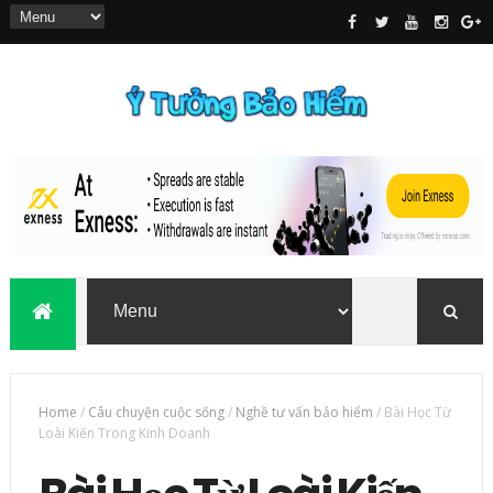
Home
/
Câu chuyện cuộc sống
/
Nghề tư vấn bảo hiểm
/
Bài Học Từ
Loài Kiến Trong Kinh Doanh