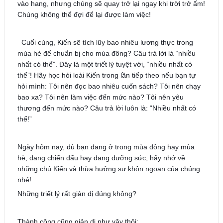
vào hang, nhưng chúng sẽ quay trở lại ngay khi trời trở ấm!
Chúng không thể đợi để lại được làm việc!
Cuối cùng, Kiến sẽ tích lũy bao nhiêu lương thực trong
mùa hè để chuẩn bị cho mùa đông? Câu trả lời là “nhiều
nhất có thể”. Đây là một triết lý tuyệt vời, “nhiều nhất có
thể”! Hãy học hỏi loài Kiến trong lần tiếp theo nếu bạn tự
hỏi mình: Tôi nên đọc bao nhiêu cuốn sách? Tôi nên chạy
bao xa? Tôi nên làm việc đến mức nào? Tôi nên yêu
thương đến mức nào? Câu trả lời luôn là: “Nhiều nhất có
thể!”
Ngày hôm nay, dù bạn đang ở trong mùa đông hay mùa
hè, đang chiến đấu hay đang dưỡng sức, hãy nhớ về
những chú Kiến và thừa hưởng sự khôn ngoan của chúng
nhé!
Những triết lý rất giản dị đúng không?
Thành công cũng giản dị như vậy thôi: